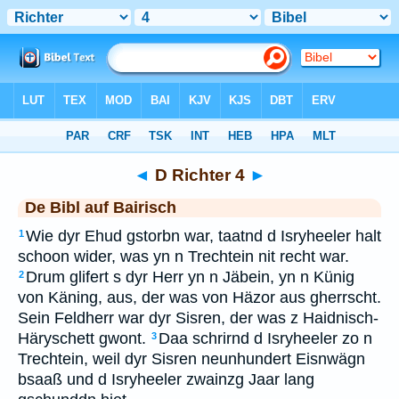
Bibel
>
BAI
> D Richter 4
◄
D Richter 4
►
De Bibl auf Bairisch
Wie dyr Ehud gstorbn war, taatnd d Isryheeler halt
1
schoon wider, was yn n Trechtein nit recht war.
Drum glifert s dyr Herr yn n Jäbein, yn n Künig
2
von Käning, aus, der was von Häzor aus gherrscht.
Sein Feldherr war dyr Sisren, der was z Haidnisch-
Häryschett gwont.
Daa schrirnd d Isryheeler zo n
3
Trechtein, weil dyr Sisren neunhundert Eisnwägn
bsaaß und d Isryheeler zwainzg Jaar lang