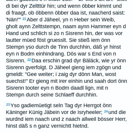
di bei dyr Zeltttür hin; und wenn öbber kimmt und
di fraagt, ob öbbenn öbber daa ist, naacherd saist:
'Nän!'"
Aber d Jäheel, yn n Heber sein Weib,
21
gholt aynn Zelttstempn, naam aynn Hammer eyn d
Hand und schlich si zo n Sisrenn hin, der was vor
lautter müed föst gruesslt. Sie stieß iem önn
Stempn yso durch de Tinn durchhin, däß yr hinst
eyn n Bodm einhindrang. Dös war s End von n
Sisrenn.
Daa erschin grad dyr Bäläck, wie yr önn
22
Sisrenn gverfolgt. D Jäheel gieng iem zgögn und
gmeldt: "Gee weiter; i zaig dyr dönn Man, wost
suechst!" Er gieng mit irer einhin und saah dort önn
Sisrenn tooter eyn n Bodm daadl lign, mit n
Stempn durch seine Schlaeff durchhin.
Yso gadiemüetigt seln Tag dyr Herrgot önn
23
Käninger Künig Jäbein vor de Isryheeler;
und die
24
wurdnd iem naach und z naach allweil bösser Herr,
hinst däß s n ganz vernichtt hietnd.