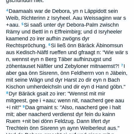
gschunddn hiet.
Daamaals war de Debora, yn n Läppidott sein
4
Weib, Richterinn z Isryheel. Aau Weissaginn war s
+aau.
Si saaß unter dyr Debora-Palm zwischn
5
Rämy und Bettl in n Effreimbirg; und d Isryheeler
kaamend zo irer aufhin zwögns dyr
Rechtspröchung.
Si ließ önn Bäräck Äbinomsun
6
aus Kedisch-Näftl rueffen und gfraagt n: "Wie wär s
n, wennst eyn n Berg Täber aufhinzugst und
zöhentauset Näftler und Zebyloner mitnaemst?!
I
7
aber gaa önn Sisrenn, önn Feldherrn von n Jäbein,
mit seine Wägn und dyr Harst zo dir eyn n Bach
Kischon umherdeichsln und dir eyn d Hand göbn."
Dyr Bäräck gsait zo irer: "Wennst mit mir
8
mitgeest, gee i +aau; wenn nit, naacherd gee aau
+i nit!"
Daa gmaint s: "Also, naacherd gee i halt
9
mit; aber naacherd verdienst dyr fein du kainn
Ruem +nit bei dönn Feldzug. Dann lifert dyr
Trechtein önn Sisrenn yn aynn Weiberleut aus."