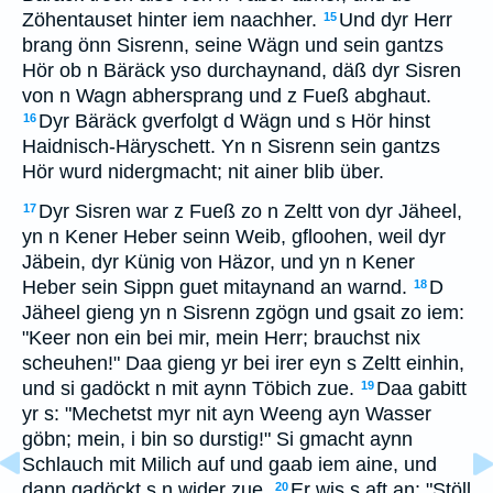
Zöhentauset hinter iem naachher.
Und dyr Herr
15
brang önn Sisrenn, seine Wägn und sein gantzs
Hör ob n Bäräck yso durchaynand, däß dyr Sisren
von n Wagn abhersprang und z Fueß abghaut.
Dyr Bäräck gverfolgt d Wägn und s Hör hinst
16
Haidnisch-Häryschett. Yn n Sisrenn sein gantzs
Hör wurd nidergmacht; nit ainer blib über.
Dyr Sisren war z Fueß zo n Zeltt von dyr Jäheel,
17
yn n Kener Heber seinn Weib, gfloohen, weil dyr
Jäbein, dyr Künig von Häzor, und yn n Kener
Heber sein Sippn guet mitaynand an warnd.
D
18
Jäheel gieng yn n Sisrenn zgögn und gsait zo iem:
"Keer non ein bei mir, mein Herr; brauchst nix
scheuhen!" Daa gieng yr bei irer eyn s Zeltt einhin,
und si gadöckt n mit aynn Töbich zue.
Daa gabitt
19
yr s: "Mechetst myr nit ayn Weeng ayn Wasser
göbn; mein, i bin so durstig!" Si gmacht aynn
Schlauch mit Milich auf und gaab iem aine, und
dann gadöckt s n wider zue.
Er wis s aft an: "Stöll
20