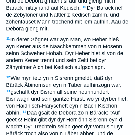
Und de Debora gmacht si auf und gieng mit n
Bäräck mitaynand auf Kedisch.
Dyr Bäräck rief
10
de Zebyloner und Näftler z Kedisch zamm, und
zöhentauset Mann trochend mit iem aufhin. Aau de
Debora gieng mit.
In derer Gögnet war ayn Man, wo Heber hieß,
11
ayn Kener aus de Naachkemmen von n Mosenn
seinn Schweher Hobäb. Dyr Heber hiet si von de
andern Kener trennt und sein Zeltt bei dyr
Zänynimer Aich bei Kedisch aufgschlagn.
Wie myn ietz yn n Sisrenn gmeldt, däß dyr
12
Bäräck Äbinomsun eyn n Täber aufhinzogn war,
gschafft dyr Sisren all seine neunhundert
13
Eisnwägn und sein gantze Harst, wo yr dyrbei hiet,
von Haidnisch-Häryschett eyn n Bach Kischon
abhin.
Daa gsait de Debora zo n Bäräck: "Auf
14
geet s! Heint gibt dyr dyr Herr önn Sisrenn eyn d
Macht! Dyr Trechtein selbn geet dyr voraus." Dyr
Bäräck troch also von n Täber abher, und de