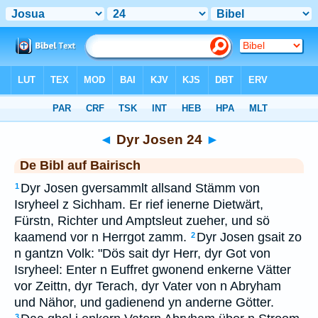
Bibel
>
BAI
> Dyr Josen 24
◄
Dyr Josen 24
►
De Bibl auf Bairisch
Dyr Josen gversammlt allsand Stämm von
1
Isryheel z Sichham. Er rief ienerne Dietwärt,
Fürstn, Richter und Amptsleut zueher, und sö
kaamend vor n Herrgot zamm.
Dyr Josen gsait zo
2
n gantzn Volk: "Dös sait dyr Herr, dyr Got von
Isryheel: Enter n Euffret gwonend enkerne Vätter
vor Zeittn, dyr Terach, dyr Vater von n Abryham
und Nähor, und gadienend yn anderne Götter.
3