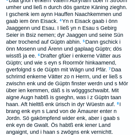
Daa ghol i enkern Vatern Abryham über n Stroom
umher und ließ n durch dös gantze Käning zieghn.
I gschenk iem aynn Hauffen Naachkemmen und
gaab iem önn Eisack.
Yn n Eisack gaab i önn
4
Jaaggenn und Esau. I ließ yn n Esau s Gebirg
Seier in Bsiz nemen; dyr Jaaggen und seine Sün
aber trochend auf Güptn abhin.
Dann gschick i
5
önn Mosenn und Ärenn und gaplaag Güptn; dös
wisstß ja ee.
Drafter gfüer i enkerne Vätter aus
6
Güptn; und wie s eyn s Roormör hinkaamend,
gverfolgnd s de Güptn mit Wägn und Pfär.
Daa
7
schrirnd enkerne Vätter zo n Herrn, und er ließ s
zwischn enk und de Güptn finster werdn und s Mör
über ien kemmen, däß s is wögggschwaibt. Mit
aigne Augn habtß is gseghn, was i z Güptn taan
haan. Aft hielttß enk ürisch in dyr Wüestn auf.
I
8
brang enk eyn s Land von de Ämaurer enter n
Jordn. Sö gakömpfend wider enk, aber i gaab s
enk eyn de Gwalt. Ös habtß enk iener Land
angaignt, und i haan s zwögns enk vernichtt.