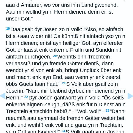
aau d Ämaurer, wo vor üns in n Land gwonend.
Aau mir wollnd yn n Herrn dienen, denn er ist
ünser Got."
Daa gsait dyr Josen zo n Volk: "Also, so ainfach
19
ist s +aau wider nit! Ös künntß nit ainfach yso yn n
Herrn dienen; er ist ayn heiliger Got, ayn eifereter
Got; er laasst enk enkerne Fräfln und Sünddn nit
ainfach durchgeen.
Wenntß önn Trechtein
20
verlaasstß und yn fremde Götter dientß, dann
wenddt yr si von enk ab, bringt Unglück über enk
und macht enk ayn End, aau wenn yr enk zeerst
öbbs Guets taan haat."
S Volk aber gsait zo n
21
Josenn: "Nän, mir bleibnd dyrbei; mir dienend yn n
Herrn."
Dyr Josen gantwortt yn n Volk: "Ös seitß
22
enkerne aignen Zeugn, däßß enk für n Dienst an n
Trechtein entschidn habtß." - "Wol, wol!" -
"Dann
23
raeumtß aau aynmaal de fremdn Götter weiter bei
enk, und weihtß enk voll und ganz yn n Trechtein,
yn n Got von Isryheel!"
S Volk gaab yn n Josenn
24