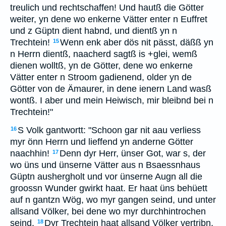
treulich und rechtschaffen! Und hautß die Götter
weiter, yn dene wo enkerne Vätter enter n Euffret
und z Güptn dient habnd, und dientß yn n
Trechtein!
Wenn enk aber dös nit pässt, däßß yn
15
n Herrn dientß, naacherd sagtß is +glei, wemß
dienen wolltß, yn de Götter, dene wo enkerne
Vätter enter n Stroom gadienend, older yn de
Götter von de Ämaurer, in dene ienern Land wasß
wontß. I aber und mein Heiwisch, mir bleibnd bei n
Trechtein!"
S Volk gantwortt: "Schoon gar nit aau verliess
16
myr önn Herrn und lieffend yn anderne Götter
naachhin!
Denn dyr Herr, ünser Got, war s, der
17
wo üns und ünserne Vätter aus n Bsaessnhaus
Güptn aushergholt und vor ünserne Augn all die
groossn Wunder gwirkt haat. Er haat üns behüett
auf n gantzn Wög, wo myr gangen seind, und unter
allsand Völker, bei dene wo myr durchhintrochen
seind.
Dyr Trechtein haat allsand Völker vertribn,
18