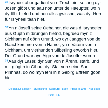
Isryheel aber gadient yn n Trechtein, so lang dyr
31
Josen glöbt und aau non unter de Haeupter, wo n
dyrlöbt hietnd und non allss gwissnd, was dyr Herr
für Isryheel taan hiet.
Yn n Joseff seine Gebainer, die was d Isryheeler
32
aus Güptn mitbrungen hietnd, begrueb myn z
Sichham auf dönn Grund, wo dyr Jaaggen von de
Naachkemmen von n Hämor, yn n Vatern von n
Sichham, um vierhundert Silberling erworbn hiet.
Der Grund war ayn Aign von de Joseffer wordn.
Aau dyr Lazer, dyr Sun von n Ärenn, starb, und
33
mir glögt n in Gibau, dyr Stat von seinn Sun
Pinnhäs, dö wo myn iem in n Gebirg Effreim göbn
hiet.
De Bibl auf Bairisch · Sturmibund · Salzburg · Bairn · Pfingstn 1998 · Hell Sepp
Bible Hub