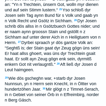
an: "Yn n Trechtein, ünsern Got, wolln myr dienen
und auf sein Stimm lustern."
Yso schloß dyr
25
Josen seln Tag aynn Bund für s Volk und gaab yn
n Volk Recht und Gsötz in Sichham.
Dyr Josen
26
schrib dös allss in n Gsötzbuech Gottes nider; und
er naam aynn groossn Stain und gstöllt n z
Sichham auf unter derer Aich in n Heiligtuem von n
Herrn.
Dyrbei spraach yr dös gantze Volk an:
27
"Seghtß is; der Stain gaat dyr Zeug gögn üns sein!
Er haat allss ghoert, was üns dyr Trechtein gsait
haat. Er sollt ayn Zeug gögn enk sein, dyrmitß
enkern Got nit verlaugntß."
Aft ließ dyr Josen d
28
Leut haimgeen.
Wie dös gscheghn war, +starb dyr Josen
29
Nunnsun, yn n Herrn sein Knecht, in n Öltter von
hundertzöhen Jaar.
Mir glögt n z Timnet-Serach,
30
in n Gebiet von seiner Örb in n Effreimbirg, norder
n Berg Gäsch.