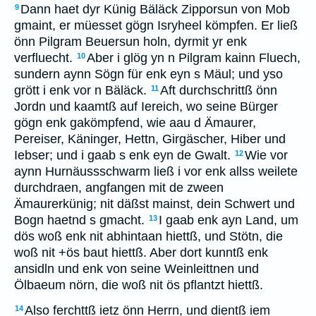
Dann haet dyr Künig Bäläck Zipporsun von Mob
9
gmaint, er müesset gögn Isryheel kömpfen. Er ließ
önn Pilgram Beuersun holn, dyrmit yr enk
verfluecht.
Aber i glög yn n Pilgram kainn Fluech,
10
sundern aynn Sögn für enk eyn s Mäul; und yso
grött i enk vor n Bäläck.
Aft durchschrittß önn
11
Jordn und kaamtß auf Iereich, wo seine Bürger
gögn enk gakömpfend, wie aau d Ämaurer,
Pereiser, Käninger, Hettn, Girgäscher, Hiber und
Iebser; und i gaab s enk eyn de Gwalt.
Wie vor
12
aynn Hurnäussschwarm ließ i vor enk allss weilete
durchdraen, angfangen mit de zween
Ämaurerkünig; nit däßst mainst, dein Schwert und
Bogn haetnd s gmacht.
I gaab enk ayn Land, um
13
dös woß enk nit abhintaan hiettß, und Stötn, die
woß nit +ös baut hiettß. Aber dort kunntß enk
ansidln und enk von seine Weinleittnen und
Ölbaeum nörn, die woß nit ös pflantzt hiettß.
Also ferchttß ietz önn Herrn, und dientß iem
14