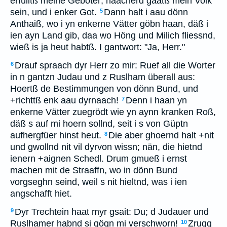
erfülltß meine Geboter; naacherd gaatß mein Volk
sein, und i enker Got.
Dann halt i aau dönn
5
Anthaiß, wo i yn enkerne Vätter göbn haan, däß i
ien ayn Land gib, daa wo Höng und Milich fliessnd,
wieß is ja heut habtß. I gantwort: "Ja, Herr."
Drauf spraach dyr Herr zo mir: Ruef all die Worter
6
in n gantzn Judau und z Ruslham überall aus:
Hoertß de Bestimmungen von dönn Bund, und
+richttß enk aau dyrnaach!
Denn i haan yn
7
enkerne Vätter zuegrödt wie yn aynn kranken Roß,
däß s auf mi hoern sollnd, seit i s von Güptn
aufhergfüer hinst heut.
Die aber ghoernd halt +nit
8
und gwollnd nit vil dyrvon wissn; nän, die hietnd
ienern +aignen Schedl. Drum gmueß i ernst
machen mit de Straaffn, wo in dönn Bund
vorgseghn seind, weil s nit hieltnd, was i ien
angschafft hiet.
Dyr Trechtein haat myr gsait: Du; d Judauer und
9
Ruslhamer habnd si gögn mi verschworn!
Zrugg
10