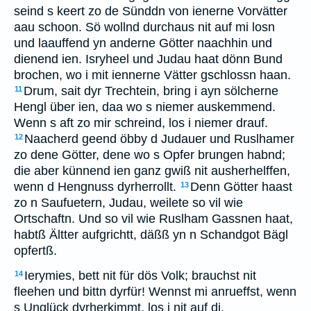
seind s keert zo de Sünddn von ienerne Vorvätter
aau schoon. Sö wollnd durchaus nit auf mi losn
und laauffend yn anderne Götter naachhin und
dienend ien. Isryheel und Judau haat dönn Bund
brochen, wo i mit iennerne Vätter gschlossn haan.
Drum, sait dyr Trechtein, bring i ayn sölcherne
11
Hengl über ien, daa wo s niemer auskemmend.
Wenn s aft zo mir schreind, los i niemer drauf.
Naacherd geend öbby d Judauer und Ruslhamer
12
zo dene Götter, dene wo s Opfer brungen habnd;
die aber künnend ien ganz gwiß nit ausherhelffen,
wenn d Hengnuss dyrherrollt.
Denn Götter haast
13
zo n Saufuetern, Judau, weilete so vil wie
Ortschaftn. Und so vil wie Ruslham Gassnen haat,
habtß Ältter aufgrichtt, däßß yn n Schandgot Bägl
opfertß.
Ierymies, bett nit für dös Volk; brauchst nit
14
fleehen und bittn dyrfür! Wennst mi anrueffst, wenn
s Unglück dyrherkimmt, los i nit auf di.