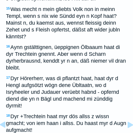
Was mecht n mein gliebts Volk non in meinn
15
Templ, wenn s nix wie Sündd eyn n Kopf haat?
Mainst n, du kaemst aus, wennst fleissig deinn
Zehet und s Fleish opfertst, däßst aft wider jubln
känntst?
Aynn gstälttignen, üeppignen Ölbaaum haat di
16
dyr Trechtein gnennt. Aber wenn d Scharn
dyrherbrausnd, kenddt yr n an, däß niemer vil dran
bleibt.
Dyr Hörerherr, was di pflantzt haat, haat dyr d
17
Hengl aufgsötzt wögn dene Übltaatn, wo d
Isryheeler und Judauer verüebt habnd - opfernd
diend die yn n Bägl und machend mi zünddig
dyrmit!
Dyr +Trechtein haat myr dös allss z wissn
18
gmacht; von iem haan i allss. Du haast myr d Augn
aufgmacht!