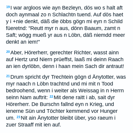
I war argloos wie ayn Bezleyn, dös wo s halt aft
19
doch aynmaal zo n Schlachtn tuend. Auf dös haet
y i +nie denkt, däß die öbbs gögn mi eyn n Schild
füeretnd: "Reutt myr n aus, dönn Baaum, zamt n
Saft; wögg mueß yr aus n Löbn, däß niemdd meer
denkt an iem!"
Aber, Hörerherr, gerechter Richter, wasst ainn
20
auf Hertz und Niern prüeffst, laaß mi deinn Raach
an ien dyrlöbn, denn i haan mein Sach dir antraut!
Drum spricht dyr Trechtein gögn d Änytotter, was
21
myr naach n Löbn trachtnd und mi mit n Tood
bedroohend, wenn i weiter als Weissag in n Herrn
seinn Nam auftrit:
Mit dene raitt i ab, sait dyr
22
Hörerherr. De Burschn fallnd eyn n Krieg, und
ienerne Sün und Töchter kemmend vor Hunger
um.
Nit ain Änytotter bleibt über, yso raeum i
23
zuer Straaff mit ien auf.