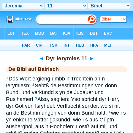
Bibel
>
BAI
> Dyr Ierymies 11
◄
Dyr Ierymies 11
►
De Bibl auf Bairisch
Dös Wort ergieng umbb n Trechtein an n
1
Ierymiesn:
Sebtß de Bestimmungen von dönn
2
Bund, und verkündd s yn de Judauer und
Ruslhamer!
Also, sag ien: Yso spricht dyr Herr,
3
dyr Got von Isryheel: Verfluecht sei der, wo si nit
an de Bestimmungen von dönn Bund haltt,
wie i s
4
yn enkerne Vätter gakündd, wie i s aus Güptn
ausherghol, aus n Hoohofen: Lostß auf mi, und