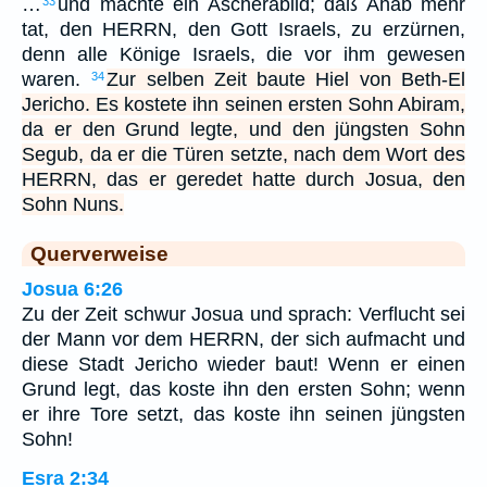
…
und machte ein Ascherabild; daß Ahab mehr
33
tat, den HERRN, den Gott Israels, zu erzürnen,
denn alle Könige Israels, die vor ihm gewesen
waren.
Zur selben Zeit baute Hiel von Beth-El
34
Jericho. Es kostete ihn seinen ersten Sohn Abiram,
da er den Grund legte, und den jüngsten Sohn
Segub, da er die Türen setzte, nach dem Wort des
HERRN, das er geredet hatte durch Josua, den
Sohn Nuns.
Querverweise
Josua 6:26
Zu der Zeit schwur Josua und sprach: Verflucht sei
der Mann vor dem HERRN, der sich aufmacht und
diese Stadt Jericho wieder baut! Wenn er einen
Grund legt, das koste ihn den ersten Sohn; wenn
er ihre Tore setzt, das koste ihn seinen jüngsten
Sohn!
Esra 2:34