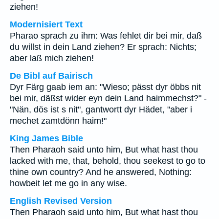
ziehen!
Modernisiert Text
Pharao sprach zu ihm: Was fehlet dir bei mir, daß
du willst in dein Land ziehen? Er sprach: Nichts;
aber laß mich ziehen!
De Bibl auf Bairisch
Dyr Färg gaab iem an: "Wieso; pässt dyr öbbs nit
bei mir, däßst wider eyn dein Land haimmechst?" -
"Nän, dös ist s nit", gantwortt dyr Hädet, "aber i
mechet zamtdönn haim!"
King James Bible
Then Pharaoh said unto him, But what hast thou
lacked with me, that, behold, thou seekest to go to
thine own country? And he answered, Nothing:
howbeit let me go in any wise.
English Revised Version
Then Pharaoh said unto him, But what hast thou