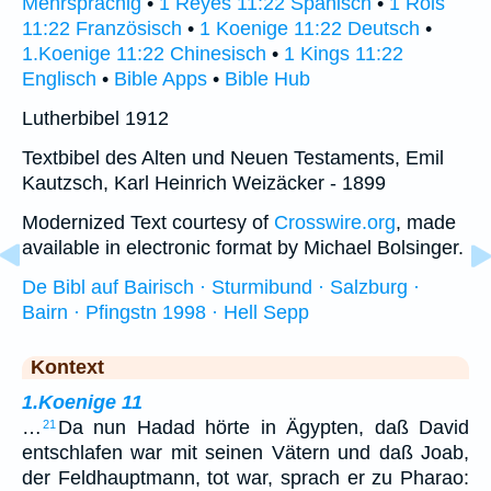
Mehrsprachig
•
1 Reyes 11:22 Spanisch
•
1 Rois
11:22 Französisch
•
1 Koenige 11:22 Deutsch
•
1.Koenige 11:22 Chinesisch
•
1 Kings 11:22
Englisch
•
Bible Apps
•
Bible Hub
Lutherbibel 1912
Textbibel des Alten und Neuen Testaments, Emil
Kautzsch, Karl Heinrich Weizäcker - 1899
Modernized Text courtesy of
Crosswire.org
, made
available in electronic format by Michael Bolsinger.
De Bibl auf Bairisch · Sturmibund · Salzburg ·
Bairn · Pfingstn 1998 · Hell Sepp
Kontext
1.Koenige 11
…
Da nun Hadad hörte in Ägypten, daß David
21
entschlafen war mit seinen Vätern und daß Joab,
der Feldhauptmann, tot war, sprach er zu Pharao: