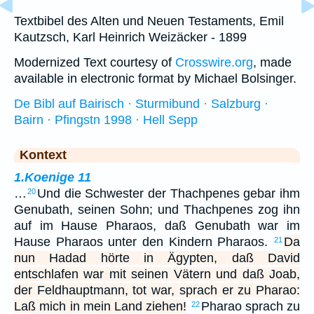
Textbibel des Alten und Neuen Testaments, Emil
Kautzsch, Karl Heinrich Weizäcker - 1899
Modernized Text courtesy of
Crosswire.org
, made
available in electronic format by Michael Bolsinger.
De Bibl auf Bairisch · Sturmibund · Salzburg ·
Bairn · Pfingstn 1998 · Hell Sepp
Kontext
1.Koenige 11
…
Und die Schwester der Thachpenes gebar ihm
20
Genubath, seinen Sohn; und Thachpenes zog ihn
auf im Hause Pharaos, daß Genubath war im
Hause Pharaos unter den Kindern Pharaos.
Da
21
nun Hadad hörte in Ägypten, daß David
entschlafen war mit seinen Vätern und daß Joab,
der Feldhauptmann, tot war, sprach er zu Pharao:
Laß mich in mein Land ziehen!
Pharao sprach zu
22