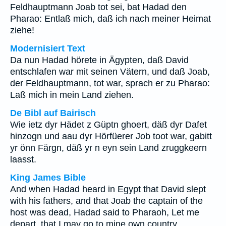
Feldhauptmann Joab tot sei, bat Hadad den
Pharao: Entlaß mich, daß ich nach meiner Heimat
ziehe!
Modernisiert Text
Da nun Hadad hörete in Ägypten, daß David
entschlafen war mit seinen Vätern, und daß Joab,
der Feldhauptmann, tot war, sprach er zu Pharao:
Laß mich in mein Land ziehen.
De Bibl auf Bairisch
Wie ietz dyr Hädet z Güptn ghoert, däß dyr Dafet
hinzogn und aau dyr Hörfüerer Job toot war, gabitt
yr önn Färgn, däß yr n eyn sein Land zruggkeern
laasst.
King James Bible
And when Hadad heard in Egypt that David slept
with his fathers, and that Joab the captain of the
host was dead, Hadad said to Pharaoh, Let me
depart, that I may go to mine own country.