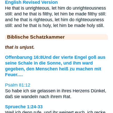
English Revised Version
He that is unrighteous, let him do unrighteousness
still: and he that is filthy, let him be made filthy still:
and he that is righteous, let him do righteousness
still: and he that is holy, let him be made holy still.
Biblische Schatzkammer
that is unjust.
Offenbarung 16:8Und der vierte Engel goß aus
seine Schale in die Sonne, und ihm ward
gegeben, den Menschen heiß zu machen mit
Feuer.…
Psalm 81:12
So habe ich sie gelassen in ihres Herzens Dünkel,
daß sie wandeln nach ihrem Rat.
Sprueche 1:24-33
Weil ich denn rufe, und ihr weigert euch, ich recke