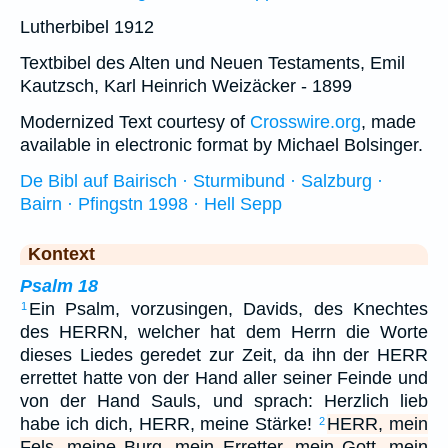
Lutherbibel 1912
Textbibel des Alten und Neuen Testaments, Emil
Kautzsch, Karl Heinrich Weizäcker - 1899
Modernized Text courtesy of
Crosswire.org
, made
available in electronic format by Michael Bolsinger.
De Bibl auf Bairisch · Sturmibund · Salzburg ·
Bairn · Pfingstn 1998 · Hell Sepp
Kontext
Psalm 18
Ein Psalm, vorzusingen, Davids, des Knechtes
1
des HERRN, welcher hat dem Herrn die Worte
dieses Liedes geredet zur Zeit, da ihn der HERR
errettet hatte von der Hand aller seiner Feinde und
von der Hand Sauls, und sprach: Herzlich lieb
habe ich dich, HERR, meine Stärke!
HERR, mein
2
Fels, meine Burg, mein Erretter, mein Gott, mein