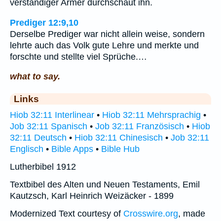
verständiger Armer durchschaut ihn.
Prediger 12:9,10
Derselbe Prediger war nicht allein weise, sondern
lehrte auch das Volk gute Lehre und merkte und
forschte und stellte viel Sprüche.…
what to say.
Links
Hiob 32:11 Interlinear
•
Hiob 32:11 Mehrsprachig
•
Job 32:11 Spanisch
•
Job 32:11 Französisch
•
Hiob
32:11 Deutsch
•
Hiob 32:11 Chinesisch
•
Job 32:11
Englisch
•
Bible Apps
•
Bible Hub
Lutherbibel 1912
Textbibel des Alten und Neuen Testaments, Emil
Kautzsch, Karl Heinrich Weizäcker - 1899
Modernized Text courtesy of
Crosswire.org
, made