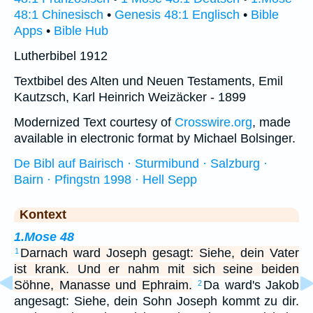
48:1 Chinesisch
•
Genesis 48:1 Englisch
•
Bible
Apps
•
Bible Hub
Lutherbibel 1912
Textbibel des Alten und Neuen Testaments, Emil
Kautzsch, Karl Heinrich Weizäcker - 1899
Modernized Text courtesy of
Crosswire.org
, made
available in electronic format by Michael Bolsinger.
De Bibl auf Bairisch · Sturmibund · Salzburg ·
Bairn · Pfingstn 1998 · Hell Sepp
Kontext
1.Mose 48
Darnach ward Joseph gesagt: Siehe, dein Vater
1
ist krank. Und er nahm mit sich seine beiden
Söhne, Manasse und Ephraim.
Da ward's Jakob
2
angesagt: Siehe, dein Sohn Joseph kommt zu dir.