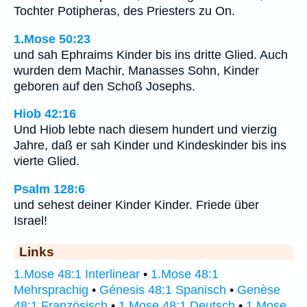
Tochter Potipheras, des Priesters zu On.
1.Mose 50:23
und sah Ephraims Kinder bis ins dritte Glied. Auch
wurden dem Machir, Manasses Sohn, Kinder
geboren auf den Schoß Josephs.
Hiob 42:16
Und Hiob lebte nach diesem hundert und vierzig
Jahre, daß er sah Kinder und Kindeskinder bis ins
vierte Glied.
Psalm 128:6
und sehest deiner Kinder Kinder. Friede über
Israel!
Links
1.Mose 48:1 Interlinear
•
1.Mose 48:1
Mehrsprachig
•
Génesis 48:1 Spanisch
•
Genèse
48:1 Französisch
•
1 Mose 48:1 Deutsch
•
1.Mose