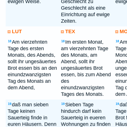
ewigen Weise.
Geschlecht zu
ewig
Geschlecht als eine
Einrichtung auf ewige
Zeiten.
LUT
TEX
M
Am vierzehnten
Im ersten Monat,
Am
18
18
18
Tage des ersten
am vierzehnten Tage
Tage
Monats, des Abends,
des Monats, am
Mond
sollt ihr ungesäuertes
Abend, sollt ihr
Abend
Brot essen bis an den
ungesäuertes Brot
unge
einundzwanzigsten
essen, bis zum Abend
esse
Tag des Monats an
des
einu
dem Abend,
einundzwanzigsten
Tag 
Tages des Monats.
dem 
daß man sieben
Sieben Tage
da
19
19
19
Tage keinen
hindurch darf kein
Tage
Sauerteig finde in
Sauerteig in eueren
Brot 
euren Häusern. Denn
Wohnungen zu finden
Häus