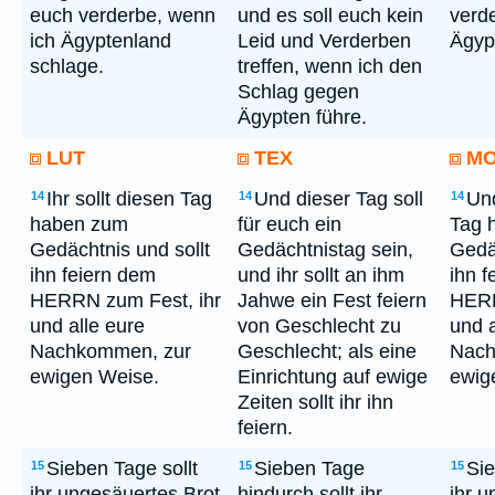
euch verderbe, wenn
und es soll euch kein
verd
ich Ägyptenland
Leid und Verderben
Ägyp
schlage.
treffen, wenn ich den
Schlag gegen
Ägypten führe.
LUT
TEX
M
Ihr sollt diesen Tag
Und dieser Tag soll
Und
14
14
14
haben zum
für euch ein
Tag 
Gedächtnis und sollt
Gedächtnistag sein,
Gedäc
ihn feiern dem
und ihr sollt an ihm
ihn f
HERRN zum Fest, ihr
Jahwe ein Fest feiern
HERR
und alle eure
von Geschlecht zu
und a
Nachkommen, zur
Geschlecht; als eine
Nach
ewigen Weise.
Einrichtung auf ewige
ewig
Zeiten sollt ihr ihn
feiern.
Sieben Tage sollt
Sieben Tage
Sie
15
15
15
ihr ungesäuertes Brot
hindurch sollt ihr
ihr u