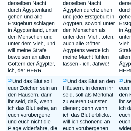
derselben Nacht
derselben Nacht
ders
durch Ägyptenland
Ägypten durchziehen
durc
gehen und alle
und jede Erstgeburt in
gehe
Erstgeburt schlagen
Ägypten, sowohl unter
Erst
in Ägyptenland, unter
den Menschen als
in Ä
den Menschen und
unter dem Vieh, töten;
unte
unter dem Vieh, und
auch alle Götter
Vieh.
will meine Strafe
Ägyptens werde ich
Stra
beweisen an allen
meine Macht fühlen
allen
Göttern der Ägypter,
lassen - ich, Jahwe!
Ägypt
ich, der HERR.
HER
Und das Blut soll
Und das Blut an den
Und
13
13
13
euer Zeichen sein an
Häusern, in denen ihr
euer
den Häusern, darin
seid, soll als Merkmal
den 
ihr seid, daß, wenn
zu eueren Gunsten
ihr s
ich das Blut sehe, an
dienen; denn wenn
ich d
euch vorübergehe
ich das Blut erblicke,
euch
und euch nicht die
will ich schonend an
euch 
Plage widerfahre, die
euch vorübergehen
wider