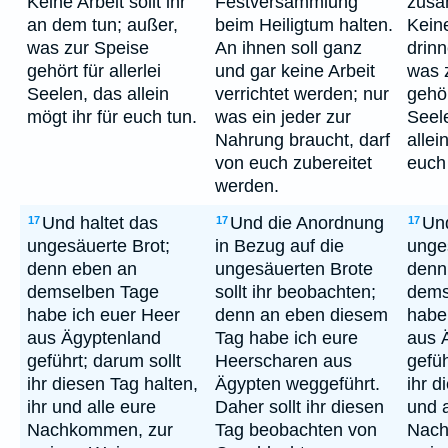
Keine Arbeit sollt ihr
Festversammlung
zus
an dem tun; außer,
beim Heiligtum halten.
Keine
was zur Speise
An ihnen soll ganz
drin
gehört für allerlei
und gar keine Arbeit
was 
Seelen, das allein
verrichtet werden; nur
gehör
mögt ihr für euch tun.
was ein jeder zur
Seel
Nahrung braucht, darf
allei
von euch zubereitet
euch
werden.
Und haltet das
Und die Anordnung
Und
17
17
17
ungesäuerte Brot;
in Bezug auf die
unge
denn eben an
ungesäuerten Brote
denn
demselben Tage
sollt ihr beobachten;
dems
habe ich euer Heer
denn an eben diesem
habe
aus Ägyptenland
Tag habe ich eure
aus 
geführt; darum sollt
Heerscharen aus
gefüh
ihr diesen Tag halten,
Ägypten weggeführt.
ihr d
ihr und alle eure
Daher sollt ihr diesen
und a
Nachkommen, zur
Tag beobachten von
Nach