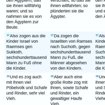
den Ägyptern, daß
verschafft, so daß sie
den 
sie ihnen willfährig
ihnen willfahrten; so
sie i
waren; und so
plünderten sie die
und 
nahmen sie es von
Ägypter.
den 
den Ägyptern zur
Beute.
Also zogen aus die
Da zogen die
Als
37
37
37
Kinder Israel von
Israeliten von Ramses
Kinde
Raemses gen
nach Suchoth, gegen
Raem
Sukkoth,
sechshunderttausend
Such
sechshunderttausend
Mann zu Fuß, die
sech
Mann zu Fuß ohne
Männer abgesehen
Mann
die Kinder.
von den Kindern.
die K
Und es zog auch
Aber auch eine
Un
38
38
38
mit ihnen viel
große Rotte zog mit
ihnen
Pöbelvolk und Schafe
ihnen, sowie Schafe
und 
und Rinder, sehr viel
und Rinder, ein
Rinde
Vieh.
gewaltiger Haufe
Vieh
Vieh.