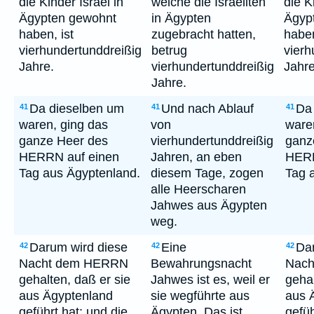
die Kinder Israel in
welche die Israeliten
die K
Ägypten gewohnt
in Ägypten
Ägyp
haben, ist
zugebracht hatten,
haben
vierhundertunddreißig
betrug
vierh
Jahre.
vierhundertunddreißig
Jahre
Jahre.
Da dieselben um
Und nach Ablauf
Da
41
41
41
waren, ging das
von
ware
ganze Heer des
vierhundertunddreißig
ganz
HERRN auf einen
Jahren, an eben
HERR
Tag aus Ägyptenland.
diesem Tage, zogen
Tag 
alle Heerscharen
Jahwes aus Ägypten
weg.
Darum wird diese
Eine
Da
42
42
42
Nacht dem HERRN
Bewahrungsnacht
Nac
gehalten, daß er sie
Jahwes ist es, weil er
gehal
aus Ägyptenland
sie wegführte aus
aus 
geführt hat; und die
Ägypten. Das ist
gefüh