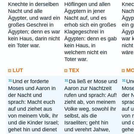
Knechte in derselben
Höflingen und allen
Knec
Nacht und alle
Ägyptern in jener
Nach
Ägypter, und ward ein
Nacht auf, und es
Ägyp
großes Geschrei in
erhob sich ein großes
ein g
Ägypten; denn es war
Klagegeschrei in
Ägyp
kein Haus, darin nicht
Ägypten: denn es gab
war 
ein Toter war.
kein Haus, in
nicht
welchem nicht ein
wäre
Toter war.
LUT
TEX
M
Und er forderte
Da ließ er Mose und
Und
31
31
31
Moses und Aaron in
Aaron zur Nachtzeit
Mose
der Nacht und
rufen und sprach: Auf!
der 
sprach: Macht euch
zieht ab, von meinem
spra
auf und ziehet aus
Volke weg, sowohl ihr
auf u
von meinem Volk, ihr
selbst, als die
von 
und die Kinder Israel;
Israeliten; geht hin
und d
gehet hin und dienet
und verehrt Jahwe,
gehet