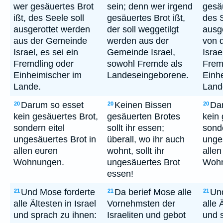
wer gesäuertes Brot
sein; denn wer irgend
gesäu
ißt, des Seele soll
gesäuertes Brot ißt,
des S
ausgerottet werden
der soll weggetilgt
ausg
aus der Gemeinde
werden aus der
von 
Israel, es sei ein
Gemeinde Israel,
Israe
Fremdling oder
sowohl Fremde als
Frem
Einheimischer im
Landeseingeborene.
Einh
Lande.
Land
Darum so esset
Keinen Bissen
Da
20
20
20
kein gesäuertes Brot,
gesäuerten Brotes
kein 
sondern eitel
sollt ihr essen;
sonde
ungesäuertes Brot in
überall, wo ihr auch
unges
allen euren
wohnt, sollt ihr
allen
Wohnungen.
ungesäuertes Brot
Wohn
essen!
Und Mose forderte
Da berief Mose alle
Un
21
21
21
alle Ältesten in Israel
Vornehmsten der
alle 
und sprach zu ihnen:
Israeliten und gebot
und 