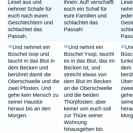
Leset aus und
ihnen: Auf! verschafft
Lese
nehmet Schafe für
euch ein Schaf für
nehm
euch nach euren
eure Familien und
jede
Geschlechtern und
schlachtet das
Gesi
schlachtet das
Passah!
schl
Passah.
Pass
Und nehmet ein
Und nehmt ein
Un
22
22
22
Büschel Isop und
Büschel Ysop, taucht
Büsc
taucht in das Blut in
es in das Blut, das im
tunke
dem Becken und
Becken ist, und
dem 
berühret damit die
streicht etwas von
berüh
Oberschwelle und die
dem Blut im Becken
Über
zwei Pfosten. Und
an die Oberschwelle
zwee
gehe kein Mensch zu
und die beiden
gehe
seiner Haustür
Thürpfosten; aber
sein
heraus bis an den
keiner von euch soll
hera
Morgen.
zur Thüre seiner
Morg
Wohnung
hinausgehen bis