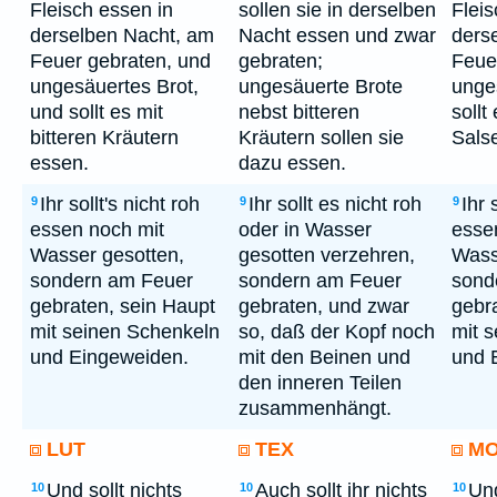
Fleisch essen in
sollen sie in derselben
Fleis
derselben Nacht, am
Nacht essen und zwar
ders
Feuer gebraten, und
gebraten;
Feue
ungesäuertes Brot,
ungesäuerte Brote
unge
und sollt es mit
nebst bitteren
sollt
bitteren Kräutern
Kräutern sollen sie
Sals
essen.
dazu essen.
Ihr sollt's nicht roh
Ihr sollt es nicht roh
Ihr 
9
9
9
essen noch mit
oder in Wasser
esse
Wasser gesotten,
gesotten verzehren,
Wass
sondern am Feuer
sondern am Feuer
sond
gebraten, sein Haupt
gebraten, und zwar
gebr
mit seinen Schenkeln
so, daß der Kopf noch
mit 
und Eingeweiden.
mit den Beinen und
und 
den inneren Teilen
zusammenhängt.
LUT
TEX
M
Und sollt nichts
Auch sollt ihr nichts
Und
10
10
10