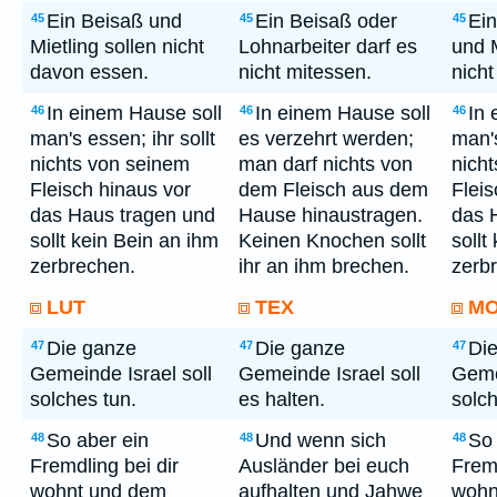
Ein Beisaß und
Ein Beisaß oder
Ei
45
45
45
Mietling sollen nicht
Lohnarbeiter darf es
und M
davon essen.
nicht mitessen.
nich
In einem Hause soll
In einem Hause soll
In 
46
46
46
man's essen; ihr sollt
es verzehrt werden;
man's
nichts von seinem
man darf nichts von
nich
Fleisch hinaus vor
dem Fleisch aus dem
Fleis
das Haus tragen und
Hause hinaustragen.
das 
sollt kein Bein an ihm
Keinen Knochen sollt
sollt
zerbrechen.
ihr an ihm brechen.
zerb
LUT
TEX
M
Die ganze
Die ganze
Di
47
47
47
Gemeinde Israel soll
Gemeinde Israel soll
Gemei
solches tun.
es halten.
solch
So aber ein
Und wenn sich
So 
48
48
48
Fremdling bei dir
Ausländer bei euch
Fremd
wohnt und dem
aufhalten und Jahwe
wohn