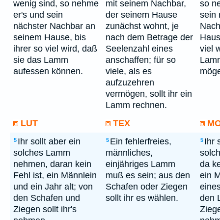
wenig sind, so nehme
mit seinem Nachbar,
so n
er's und sein
der seinem Hause
sein
nächster Nachbar an
zunächst wohnt, je
Nach
seinem Hause, bis
nach dem Betrage der
Hause
ihrer so viel wird, daß
Seelenzahl eines
viel 
sie das Lamm
anschaffen; für so
Lamm
aufessen können.
viele, als es
möge
aufzuzehren
vermögen, sollt ihr ein
Lamm rechnen.
LUT
TEX
M
Ihr sollt aber ein
Ein fehlerfreies,
Ihr 
5
5
5
solches Lamm
männliches,
solc
nehmen, daran kein
einjähriges Lamm
da ke
Fehl ist, ein Männlein
muß es sein; aus den
ein 
und ein Jahr alt; von
Schafen oder Ziegen
eines
den Schafen und
sollt ihr es wählen.
den 
Ziegen sollt ihr's
Ziege