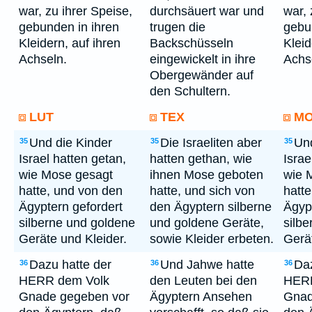
war, zu ihrer Speise,
durchsäuert war und
war, 
gebunden in ihren
trugen die
gebu
Kleidern, auf ihren
Backschüsseln
Kleid
Achseln.
eingewickelt in ihre
Achs
Obergewänder auf
den Schultern.
LUT
TEX
M
Und die Kinder
Die Israeliten aber
Und
35
35
35
Israel hatten getan,
hatten gethan, wie
Israe
wie Mose gesagt
ihnen Mose geboten
wie 
hatte, und von den
hatte, und sich von
hatt
Ägyptern gefordert
den Ägyptern silberne
Ägyp
silberne und goldene
und goldene Geräte,
silb
Geräte und Kleider.
sowie Kleider erbeten.
Gerät
Dazu hatte der
Und Jahwe hatte
Daz
36
36
36
HERR dem Volk
den Leuten bei den
HERR
Gnade gegeben vor
Ägyptern Ansehen
Gnad