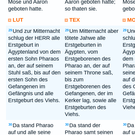
Mose und Aaron
Aaron geboten hatte;
Mose
geboten hatte.
so thaten sie.
gebo
LUT
TEX
M
Und zur Mitternacht
Um Mitternacht aber
Und
29
29
29
schlug der HERR alle
tötete Jahwe alle
schl
Erstgeburt in
Erstgeburten in
Erstg
Ägyptenland von dem
Ägypten, vom
Ägyp
ersten Sohn Pharaos
Erstgeborenen des
dem 
an, der auf seinem
Pharao an, der auf
Phar
Stuhl saß, bis auf den
seinem Throne saß,
seine
ersten Sohn des
bis zum
auf 
Gefangenen im
Erstgeborenen des
des 
Gefängnis und alle
Gefangenen, der im
Gefän
Erstgeburt des Viehs.
Kerker lag, sowie alle
Erst
Erstgeburten des
Vieh
Viehs.
Da stand Pharao
Da stand der
Da
30
30
30
auf und alle seine
Pharao samt seinen
auf u