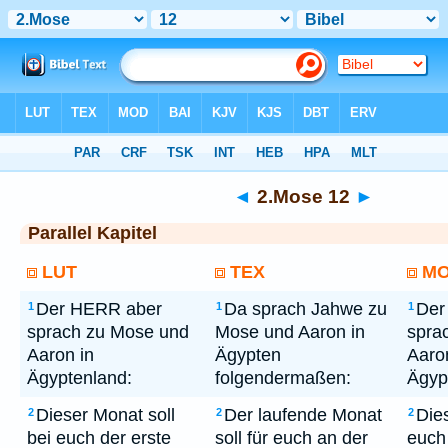
Bibel
> 2.Mose 12
◄
2.Mose 12
►
Parallel Kapitel
LUT
TEX
M
Der HERR aber
Da sprach Jahwe zu
Der
1
1
1
sprach zu Mose und
Mose und Aaron in
spra
Aaron in
Ägypten
Aaro
Ägyptenland:
folgendermaßen:
Ägyp
Dieser Monat soll
Der laufende Monat
Die
2
2
2
bei euch der erste
soll für euch an der
euch