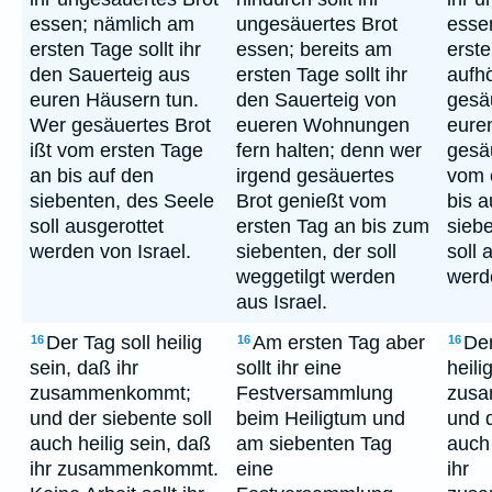
essen; nämlich am
ungesäuertes Brot
esse
ersten Tage sollt ihr
essen; bereits am
erste
den Sauerteig aus
ersten Tage sollt ihr
aufh
euren Häusern tun.
den Sauerteig von
gesä
Wer gesäuertes Brot
eueren Wohnungen
eure
ißt vom ersten Tage
fern halten; denn wer
gesäu
an bis auf den
irgend gesäuertes
vom 
siebenten, des Seele
Brot genießt vom
bis a
soll ausgerottet
ersten Tag an bis zum
sieb
werden von Israel.
siebenten, der soll
soll 
weggetilgt werden
werde
aus Israel.
Der Tag soll heilig
Am ersten Tag aber
Der
16
16
16
sein, daß ihr
sollt ihr eine
heili
zusammenkommt;
Festversammlung
zus
und der siebente soll
beim Heiligtum und
und d
auch heilig sein, daß
am siebenten Tag
auch 
ihr zusammenkommt.
eine
ihr