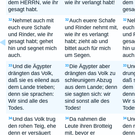
dem HERRN, wie ihr
wie ihr verlangt habt!
dem 
gesagt habt.
gesa
Nehmet auch mit
Auch euere Schafe
Ne
32
32
32
euch eure Schafe
und Rinder nehmt mit,
euch
und Rinder, wie ihr
wie ihr es verlangt
und R
gesagt habt; gehet
habt; zieht ab und
gesa
hin und segnet mich
bittet auch für mich
hin 
auch.
um Segen.
auch
Und die Ägypter
Die Ägypter aber
Und
33
33
33
drängten das Volk,
drängten das Volk zu
drun
daß sie es eilend aus
schleunigem Abzug
daß s
dem Lande trieben;
aus dem Lande; denn
dem 
denn sie sprachen:
sie sagten sich: wir
denn
Wir sind alle des
sind sonst alle des
Wir s
Todes.
Todes!
Tode
Und das Volk trug
Da nahmen die
Und
34
34
34
den rohen Teig, ehe
Leute ihren Brotteig
den 
denn er versäuert
mit, bevor er
denn