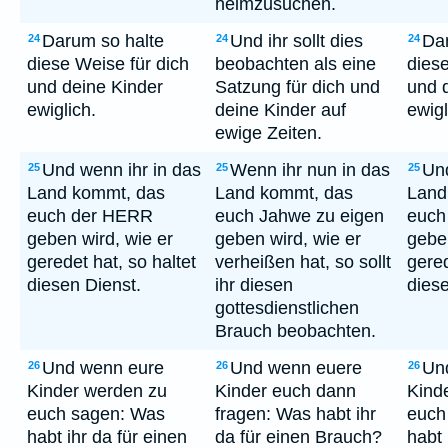
heimzusuchen.
Darum so halte
Und ihr sollt dies
Da
24
24
24
diese Weise für dich
beobachten als eine
diese
und deine Kinder
Satzung für dich und
und 
ewiglich.
deine Kinder auf
ewigl
ewige Zeiten.
Und wenn ihr in das
Wenn ihr nun in das
Und
25
25
25
Land kommt, das
Land kommt, das
Land
euch der HERR
euch Jahwe zu eigen
euch
geben wird, wie er
geben wird, wie er
geben
geredet hat, so haltet
verheißen hat, so sollt
gered
diesen Dienst.
ihr diesen
diese
gottesdienstlichen
Brauch beobachten.
Und wenn eure
Und wenn euere
Un
26
26
26
Kinder werden zu
Kinder euch dann
Kind
euch sagen: Was
fragen: Was habt ihr
euch
habt ihr da für einen
da für einen Brauch?
habt 