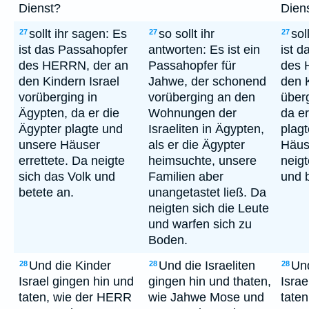
Dienst?
Dien
sollt ihr sagen: Es
so sollt ihr
sol
27
27
27
ist das Passahopfer
antworten: Es ist ein
ist 
des HERRN, der an
Passahopfer für
des 
den Kindern Israel
Jahwe, der schonend
den K
vorüberging in
vorüberging an den
über
Ägypten, da er die
Wohnungen der
da er
Ägypter plagte und
Israeliten in Ägypten,
plag
unsere Häuser
als er die Ägypter
Häuse
errettete. Da neigte
heimsuchte, unsere
neigt
sich das Volk und
Familien aber
und b
betete an.
unangetastet ließ. Da
neigten sich die Leute
und warfen sich zu
Boden.
Und die Kinder
Und die Israeliten
Und
28
28
28
Israel gingen hin und
gingen hin und thaten,
Israe
taten, wie der HERR
wie Jahwe Mose und
tate