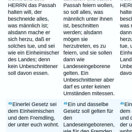
HERRN das Passah
Passah feiern wollen,
HERR
halten will, der
so soll alles, was
halte
beschneide alles,
männlich unter ihnen
besch
was männlich ist;
ist, beschnitten
was m
alsdann mache er
werden; alsdann
dann
sich herzu, daß er
mögen sie
herz
solches tue, und sei
herzutreten, es zu
tue, 
wie ein Einheimischer
feiern, und sie sollen
Einh
des Landes; denn
dann wie
Land
kein Unbeschnittener
Landeseingeborene
Unbes
soll davon essen.
gelten. Ein
davo
Unbeschnittener aber
darf es unter keinen
Umständen mitessen.
Einerlei Gesetz sei
Ein und dasselbe
Ein
49
49
49
dem Einheimischen
Gesetz soll gelten für
dem 
und dem Fremdling,
den
und 
der unter euch wohnt.
Landeseingeborenen,
der 
wie für den Fremden,
wohn