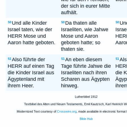
der sich in eurer Mitte
aufhält.
Und alle Kinder
Da thaten alle
Und
50
50
50
Israel taten, wie der
Israeliten, wie Jahwe
Israe
HERR Mose und
Mose und Aaron
HER
Aaron hatte geboten.
geboten hatte; so
Aaro
thaten sie.
Also führte der
An eben diesem
Als
51
51
51
HERR auf einen Tag
Tage führte Jahwe die
HERR
die Kinder Israel aus
Israeliten nach ihren
die K
Ägyptenland mit
Scharen aus Ägypten
Ägyp
ihrem Heer.
hinweg.
ihre
Lutherbibel 1912
Textbibel des Alten und Neuen Testaments, Emil Kautzsch, Karl Heinrich W
Modernized Text courtesy of
Crosswire.org
, made available in electronic format
Bible Hub