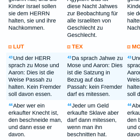
Kinder Israel sollen
diese Nacht Jahwes
Kinde
sie dem HERRN
zur Beobachtung für
sie 
halten, sie und ihre
alle Israeliten von
halte
Nachkommen.
Geschlecht zu
Nac
Geschlecht.
LUT
TEX
M
Und der HERR
Da sprach Jahwe zu
Un
43
43
43
sprach zu Mose und
Mose und Aaron: Dies
spra
Aaron: Dies ist die
ist die Satzung in
Aaron
Weise Passah zu
Bezug auf das
Weis
halten. Kein Fremder
Passah: kein Fremder
halt
soll davon essen.
darf es mitessen.
soll 
Aber wer ein
Jeder um Geld
Abe
44
44
44
erkaufter Knecht ist,
erkaufte Sklave aber
erkau
den beschneide man,
darf dann mitessen,
den 
und dann esse er
wenn man ihn
und 
davon.
beschnitten hat.
davo