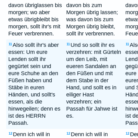
davon übriglassen bis
davon bis zum
davo
morgen; wo aber
Morgen übrig lassen;
morg
etwas übrigbleibt bis
was davon bis zum
etwas
morgen, sollt ihr's mit
Morgen übrig bleibt,
morge
Feuer verbrennen.
sollt ihr verbrennen.
Feue
Also sollt ihr's aber
Und so sollt ihr es
Als
11
11
11
essen: Um eure
verzehren: mit Gürteln
esse
Lenden sollt ihr
um den Leib, mit
Lende
gegürtet sein und
eueren Sandalen an
gegür
eure Schuhe an den
den Füßen und mit
eure
Füßen haben und
dem Stabe in der
eure
Stäbe in euren
Hand, und sollt es in
und 
Händen, und sollt's
eiliger Hast
Hände
essen, als die
verzehren; ein
essen
hinwegeilen; denn es
Passah für Jahwe ist
hinw
ist des HERRN
es.
ist 
Passah.
Pass
Denn ich will in
Denn ich will in
Den
12
12
12