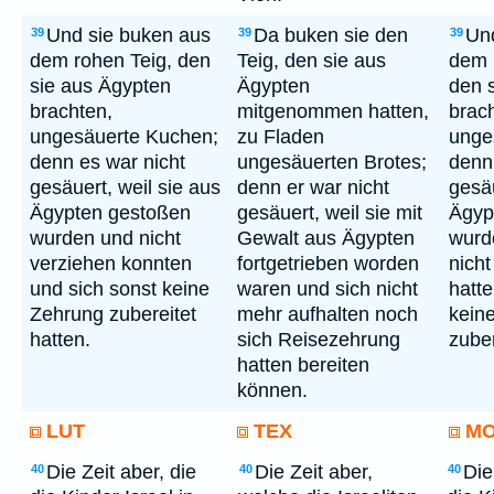
Und sie buken aus
Da buken sie den
Un
39
39
39
dem rohen Teig, den
Teig, den sie aus
dem 
sie aus Ägypten
Ägypten
den 
brachten,
mitgenommen hatten,
brac
ungesäuerte Kuchen;
zu Fladen
unge
denn es war nicht
ungesäuerten Brotes;
denn
gesäuert, weil sie aus
denn er war nicht
gesäu
Ägypten gestoßen
gesäuert, weil sie mit
Ägyp
wurden und nicht
Gewalt aus Ägypten
wurd
verziehen konnten
fortgetrieben worden
nich
und sich sonst keine
waren und sich nicht
hatte
Zehrung zubereitet
mehr aufhalten noch
kein
hatten.
sich Reisezehrung
zuber
hatten bereiten
können.
LUT
TEX
M
Die Zeit aber, die
Die Zeit aber,
Die
40
40
40