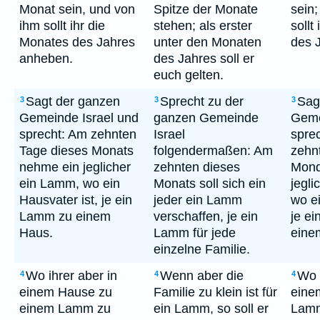
Monat sein, und von
Spitze der Monate
sein
ihm sollt ihr die
stehen; als erster
sollt
Monates des Jahres
unter den Monaten
des 
anheben.
des Jahres soll er
euch gelten.
Sagt der ganzen
Sprecht zu der
Sag
3
3
3
Gemeinde Israel und
ganzen Gemeinde
Geme
sprecht: Am zehnten
Israel
spre
Tage dieses Monats
folgendermaßen: Am
zehn
nehme ein jeglicher
zehnten dieses
Mond
ein Lamm, wo ein
Monats soll sich ein
jegl
Hausvater ist, je ein
jeder ein Lamm
wo ei
Lamm zu einem
verschaffen, je ein
je e
Haus.
Lamm für jede
eine
einzelne Familie.
Wo ihrer aber in
Wenn aber die
Wo i
4
4
4
einem Hause zu
Familie zu klein ist für
eine
einem Lamm zu
ein Lamm, so soll er
Lamm