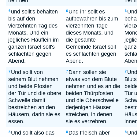
nehmen
nehm
und sollt's behalten
Und ihr sollt es
Und 
6
6
6
bis auf den
aufbewahren bis zum
behal
vierzehnten Tag des
vierzehnten Tage
vier
Monats. Und ein
dieses Monats, und
Mond
jegliches Häuflein im
die gesamte
jegli
ganzen Israel soll's
Gemeinde Israel soll
ganze
schlachten gegen
es schlachten gegen
schl
Abend.
Abend.
Aben
Und sollt von
Dann sollen sie
Und 
7
7
7
seinem Blut nehmen
etwas von dem Blute
Blut
und beide Pfosten
nehmen und es an die
beid
der Tür und die obere
beiden Thürpfosten
Tür 
Schwelle damit
und die Oberschwelle
Schw
bestreichen an den
derjenigen Häuser
best
Häusern, darin sie es
streichen, in denen
Häus
essen.
sie es verzehren.
inne
Und sollt also das
Das Fleisch aber
Und 
8
8
8