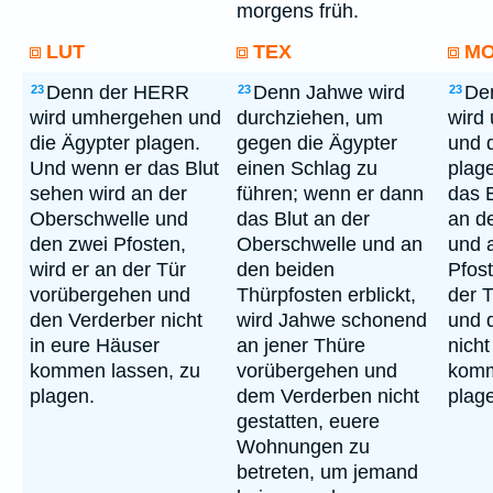
morgens früh.
LUT
TEX
M
Denn der HERR
Denn Jahwe wird
De
23
23
23
wird umhergehen und
durchziehen, um
wird
die Ägypter plagen.
gegen die Ägypter
und 
Und wenn er das Blut
einen Schlag zu
plag
sehen wird an der
führen; wenn er dann
das 
Oberschwelle und
das Blut an der
an d
den zwei Pfosten,
Oberschwelle und an
und 
wird er an der Tür
den beiden
Pfost
vorübergehen und
Thürpfosten erblickt,
der 
den Verderber nicht
wird Jahwe schonend
und 
in eure Häuser
an jener Thüre
nicht
kommen lassen, zu
vorübergehen und
komm
plagen.
dem Verderben nicht
plag
gestatten, euere
Wohnungen zu
betreten, um jemand