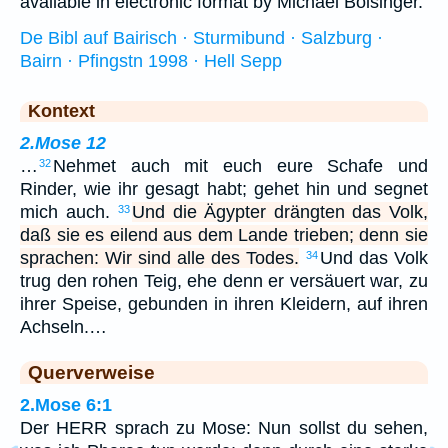
available in electronic format by Michael Bolsinger.
De Bibl auf Bairisch · Sturmibund · Salzburg ·
Bairn · Pfingstn 1998 · Hell Sepp
Kontext
2.Mose 12
…
Nehmet auch mit euch eure Schafe und
32
Rinder, wie ihr gesagt habt; gehet hin und segnet
mich auch.
Und die Ägypter drängten das Volk,
33
daß sie es eilend aus dem Lande trieben; denn sie
sprachen: Wir sind alle des Todes.
Und das Volk
34
trug den rohen Teig, ehe denn er versäuert war, zu
ihrer Speise, gebunden in ihren Kleidern, auf ihren
Achseln.…
Querverweise
2.Mose 6:1
Der HERR sprach zu Mose: Nun sollst du sehen,