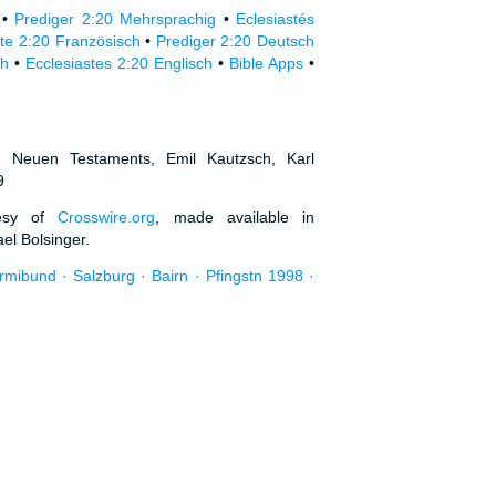
•
Prediger 2:20 Mehrsprachig
•
Eclesiastés
ste 2:20 Französisch
•
Prediger 2:20 Deutsch
ch
•
Ecclesiastes 2:20 Englisch
•
Bible Apps
•
d Neuen Testaments, Emil Kautzsch, Karl
9
tesy of
Crosswire.org
, made available in
el Bolsinger.
urmibund · Salzburg · Bairn · Pfingstn 1998 ·