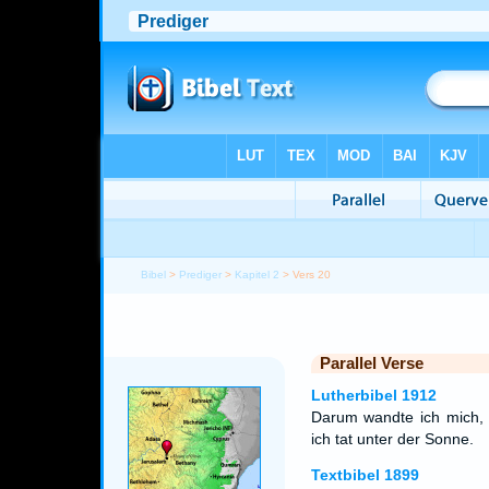
Bibel
>
Prediger
>
Kapitel 2
> Vers 20
Parallel Verse
Lutherbibel 1912
Darum wandte ich mich, d
ich tat unter der Sonne.
Textbibel 1899