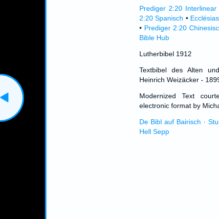
Prediger 2:20 Interlinear
2:20 Spanisch
•
Ecclésia
•
Prediger 2:20 Chinesis
Bible Hub
Lutherbibel 1912
Textbibel des Alten un
Heinrich Weizäcker - 189
Modernized Text cour
electronic format by Micha
De Bibl auf Bairisch · St
Hell Sepp