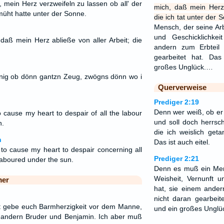
 mein Herz verzweifeln zu lassen ob all' der
mich, daß mein Herz 
üht hatte unter der Sonne.
die ich tat unter der 
Mensch, der seine Arb
und Geschicklichke
aß mein Herz abließe von aller Arbeit; die
andern zum Erbteil 
gearbeitet hat. Das
großes Unglück.…
nnig ob dönn gantzn Zeug, zwögns dönn wo i
Querverweise
Prediger 2:19
Denn wer weiß, ob er 
 cause my heart to despair of all the labour
und soll doch herrsch
n.
die ich weislich get
n
Das ist auch eitel.
 to cause my heart to despair concerning all
Prediger 2:21
laboured under the sun.
Denn es muß ein Mens
Weisheit, Vernunft u
mer
hat, sie einem ander
nicht daran gearbeite
tt gebe euch Barmherzigkeit vor dem Manne,
und ein großes Unglü
 andern Bruder und Benjamin. Ich aber muß