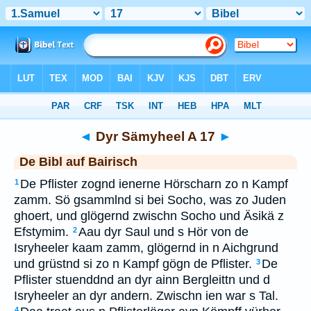
Bibel
>
BAI
> Dyr Sämyheel A 17
◄
Dyr Sämyheel A 17
►
De Bibl auf Bairisch
De Pflister zognd ienerne Hörscharn zo n Kampf
1
zamm. Sö gsammlnd si bei Socho, was zo Juden
ghoert, und glögernd zwischn Socho und Äsikä z
Efstymim.
Aau dyr Saul und s Hör von de
2
Isryheeler kaam zamm, glögernd in n Aichgrund
und grüstnd si zo n Kampf gögn de Pflister.
De
3
Pflister stuenddnd an dyr ainn Bergleittn und d
Isryheeler an dyr andern. Zwischn ien war s Tal.
4