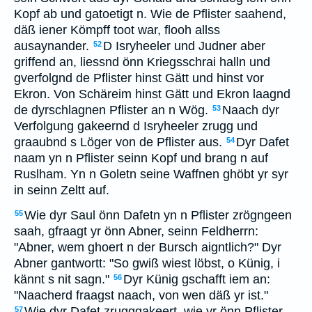
Kopf ab und gatoetigt n. Wie de Pflister saahend,
däß iener Kömpff toot war, flooh allss
ausaynander.
D Isryheeler und Judner aber
52
griffend an, liessnd önn Kriegsschrai halln und
gverfolgnd de Pflister hinst Gätt und hinst vor
Ekron. Von Schäreim hinst Gätt und Ekron laagnd
de dyrschlagnen Pflister an n Wög.
Naach dyr
53
Verfolgung gakeernd d Isryheeler zrugg und
graaubnd s Löger von de Pflister aus.
Dyr Dafet
54
naam yn n Pflister seinn Kopf und brang n auf
Ruslham. Yn n Goletn seine Waffnen ghöbt yr syr
in seinn Zeltt auf.
Wie dyr Saul önn Dafetn yn n Pflister zrögngeen
55
saah, gfraagt yr önn Abner, seinn Feldherrn:
"Abner, wem ghoert n der Bursch aigntlich?" Dyr
Abner gantwortt: "So gwiß wiest löbst, o Künig, i
kännt s nit sagn."
Dyr Künig gschafft iem an:
56
"Naacherd fraagst naach, von wen däß yr ist."
Wie dyr Dafet zrugggakeert, wie yr önn Pflister
57