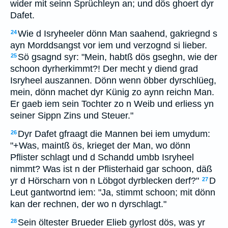
wider mit seinn Sprüchleyn an; und dös ghoert dyr
Dafet.
Wie d Isryheeler dönn Man saahend, gakriegnd s
24
ayn Morddsangst vor iem und verzognd si lieber.
Sö gsagnd syr: "Mein, habtß dös gseghn, wie der
25
schoon dyrherkimmt?! Der mecht y diend grad
Isryheel auszannen. Dönn wenn öbber dyrschlüeg,
mein, dönn machet dyr Künig zo aynn reichn Man.
Er gaeb iem sein Tochter zo n Weib und erliess yn
seiner Sippn Zins und Steuer."
Dyr Dafet gfraagt die Mannen bei iem umydum:
26
"+Was, maintß ös, krieget der Man, wo dönn
Pflister schlagt und d Schandd umbb Isryheel
nimmt? Was ist n der Pflisterhaid gar schoon, däß
yr d Hörscharn von n Löbgot dyrblecken derf?"
D
27
Leut gantwortnd iem: "Ja, stimmt schoon; mit dönn
kan der rechnen, der wo n dyrschlagt."
Sein öltester Brueder Elieb gyrlost dös, was yr
28