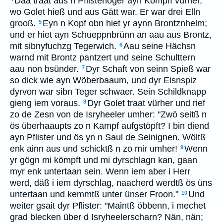
Daa traat aus n Pflisterlöger ayn Kömpff vürher,
wo Golet hieß und aus Gätt war. Er war drei Elln
grooß.
Eyn n Kopf obn hiet yr aynn Brontznhelm;
5
und er hiet ayn Schueppnbrünn an aau aus Brontz,
mit sibnyfuchzg Tegerwich.
Aau seine Hächsn
6
warnd mit Brontz pantzert und seine Schulttern
aau non bsünder.
Dyr Schaft von seinn Spieß war
7
so dick wie ayn Wöberbaaum, und dyr Eisnspiz
dyrvon war sibn Teger schwaer. Sein Schildknapp
gieng iem voraus.
Dyr Golet traat vürher und rief
8
zo de Zesn von de Isryheeler umher: "Zwö seitß n
ös überhaaupts zo n Kampf aufgstöpft? I bin diend
ayn Pflister und ös yn n Saul de Seinignen. Wöltß
enk ainn aus und schicktß n zo mir umher!
Wenn
9
yr gögn mi kömpft und mi dyrschlagn kan, gaan
myr enk untertaan sein. Wenn iem aber i Herr
werd, däß i iem dyrschlag, naacherd werdtß ös üns
untertaan und kemmtß unter ünser Froon."
Und
10
weiter gsait dyr Pflister: "Maintß öbbenn, i mechet
grad blecken über d Isryheelerscharn? Nän, nän;