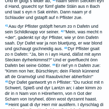
Und er glögt s wider ab,
naam seinn Stecken eyn
40
d Hand, gsuecht syr fümf glatte Stäin aus n Bach
und taat s eyn n Sak einhin. Dann naam yr d
Schlauder und gstapft auf n Pflister zue.
Aau dyr Pflister gstöpft herum zo n Dafetn und
41
sein Schildknapp vor seiner.
"Mein, was mecht n
42
+der", gadenkt syr dyr Pflister, wie yr önn Dafetn
saah. Dyr Dafet war ja non bluetjung, er war blond
und gschaugt gschneidig aus.
Dyr Pflister gsait
43
zo n Dafetn: "Ja, bin n i ayn Hund, däßst mit aynn
Stecken dyrherkimmst?" Und er gverfluecht önn
Dafetn bei seine Götter.
Er rief yn n Dafetn zue:
44
"Kimm non her, Bürschleyn; dein Fleish künnend
aft de Gramvögl und Raaubvicher abherfisln!"
Dyr Dafet gantwortt yn n Pflister: "Du ruckst mit n
45
Schwert, Spieß und dyr Lantzn an; i aber kimm zo
dir in n Nam von n Hörerherrn, von n Got der
Scharn von Isryheel, dönn wost dyrzannt haast.
Heint gaat di dyr Herr mir auslifern. I dyrschlag di
46