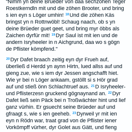
"Nimm yn deine Brüeder von daa sechzöhen Teger
Roestkerndln mit und die zöhen Brooter, und bring
s ien eyn s Löger umhin!
Und die zöhen Käs
18
bringst yn n Rottnwöbl! Schaug naach, ob s yn
deine Brüeder guet geet, und bring myr öbbs als
Zaichen dyrfür mit!
Dyr Saul ist mit ien und de
19
andern Isryheeler in n Aichgrund, daa wo s gögn
de Pflister kömpfend."
Dyr Dafet braach zeitig eyn dyr Frueh auf,
20
überließ d Herdd yn aynn Hirtn, lued allss auf und
gieng zue, wie s iem dyr Jessen angschafft hiet.
Wie yr bei n Löger ankaam, gstöllt si s Hör grad
auf und stieß önn Schlachtruef aus.
D Isryheeler-
21
und Pflisterzesn gruckend gögnaynand an.
Dyr
22
Dafet ließ sein Päck bei n Troßwächter hint und lief
ganz vürhin. Er gsuecht seine Brüeder auf und
gfraagt s, wie s ien geeheb.
Dyrweil yr mit ien
23
eyn n Rödn war, traat grad von de Pflister iener
Vorkömpff vürher, dyr Golet aus Gätt, und fieng