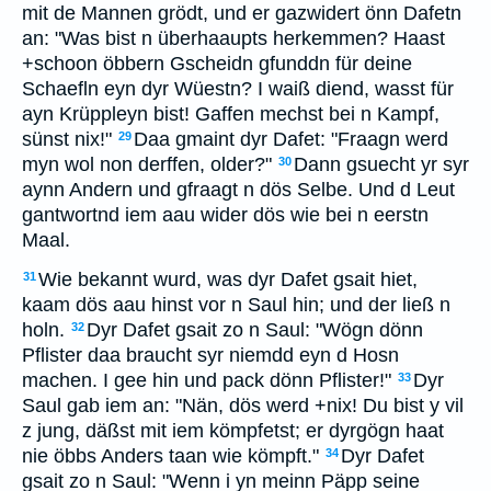
mit de Mannen grödt, und er gazwidert önn Dafetn
an: "Was bist n überhaaupts herkemmen? Haast
+schoon öbbern Gscheidn gfunddn für deine
Schaefln eyn dyr Wüestn? I waiß diend, wasst für
ayn Krüppleyn bist! Gaffen mechst bei n Kampf,
sünst nix!"
Daa gmaint dyr Dafet: "Fraagn werd
29
myn wol non derffen, older?"
Dann gsuecht yr syr
30
aynn Andern und gfraagt n dös Selbe. Und d Leut
gantwortnd iem aau wider dös wie bei n eerstn
Maal.
Wie bekannt wurd, was dyr Dafet gsait hiet,
31
kaam dös aau hinst vor n Saul hin; und der ließ n
holn.
Dyr Dafet gsait zo n Saul: "Wögn dönn
32
Pflister daa braucht syr niemdd eyn d Hosn
machen. I gee hin und pack dönn Pflister!"
Dyr
33
Saul gab iem an: "Nän, dös werd +nix! Du bist y vil
z jung, däßst mit iem kömpfetst; er dyrgögn haat
nie öbbs Anders taan wie kömpft."
Dyr Dafet
34
gsait zo n Saul: "Wenn i yn meinn Päpp seine