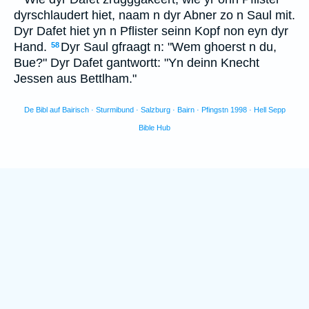
dyrschlaudert hiet, naam n dyr Abner zo n Saul mit.
Dyr Dafet hiet yn n Pflister seinn Kopf non eyn dyr
Hand.
Dyr Saul gfraagt n: "Wem ghoerst n du,
58
Bue?" Dyr Dafet gantwortt: "Yn deinn Knecht
Jessen aus Bettlham."
De Bibl auf Bairisch · Sturmibund · Salzburg · Bairn · Pfingstn 1998 · Hell Sepp
Bible Hub