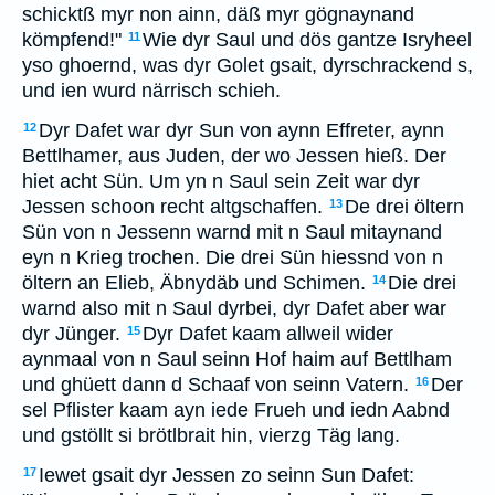
schicktß myr non ainn, däß myr gögnaynand
kömpfend!"
Wie dyr Saul und dös gantze Isryheel
11
yso ghoernd, was dyr Golet gsait, dyrschrackend s,
und ien wurd närrisch schieh.
Dyr Dafet war dyr Sun von aynn Effreter, aynn
12
Bettlhamer, aus Juden, der wo Jessen hieß. Der
hiet acht Sün. Um yn n Saul sein Zeit war dyr
Jessen schoon recht altgschaffen.
De drei öltern
13
Sün von n Jessenn warnd mit n Saul mitaynand
eyn n Krieg trochen. Die drei Sün hiessnd von n
öltern an Elieb, Äbnydäb und Schimen.
Die drei
14
warnd also mit n Saul dyrbei, dyr Dafet aber war
dyr Jünger.
Dyr Dafet kaam allweil wider
15
aynmaal von n Saul seinn Hof haim auf Bettlham
und ghüett dann d Schaaf von seinn Vatern.
Der
16
sel Pflister kaam ayn iede Frueh und iedn Aabnd
und gstöllt si brötlbrait hin, vierzg Täg lang.
Iewet gsait dyr Jessen zo seinn Sun Dafet:
17