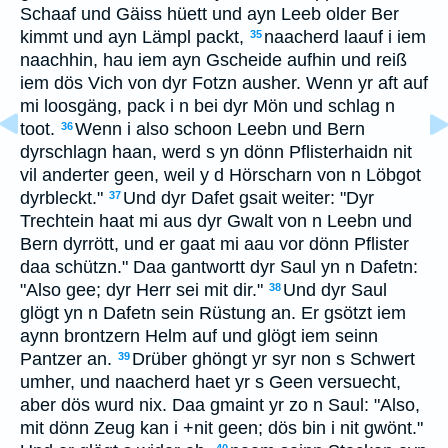
Schaaf und Gäiss hüett und ayn Leeb older Ber
kimmt und ayn Lämpl packt,
naacherd laauf i iem
35
naachhin, hau iem ayn Gscheide aufhin und reiß
iem dös Vich von dyr Fotzn ausher. Wenn yr aft auf
mi loosgäng, pack i n bei dyr Mön und schlag n
toot.
Wenn i also schoon Leebn und Bern
36
dyrschlagn haan, werd s yn dönn Pflisterhaidn nit
vil anderter geen, weil y d Hörscharn von n Löbgot
dyrbleckt."
Und dyr Dafet gsait weiter: "Dyr
37
Trechtein haat mi aus dyr Gwalt von n Leebn und
Bern dyrrött, und er gaat mi aau vor dönn Pflister
daa schützn." Daa gantwortt dyr Saul yn n Dafetn:
"Also gee; dyr Herr sei mit dir."
Und dyr Saul
38
glögt yn n Dafetn sein Rüstung an. Er gsötzt iem
aynn brontzern Helm auf und glögt iem seinn
Pantzer an.
Drüber ghöngt yr syr non s Schwert
39
umher, und naacherd haet yr s Geen versuecht,
aber dös wurd nix. Daa gmaint yr zo n Saul: "Also,
mit dönn Zeug kan i +nit geen; dös bin i nit gwönt."