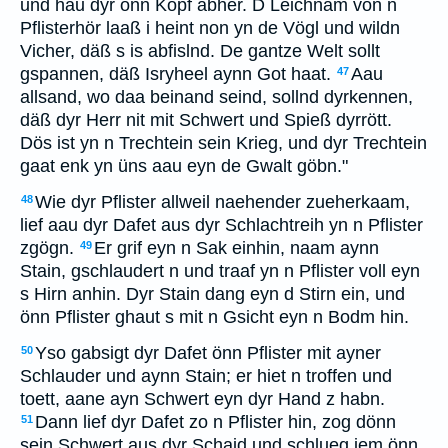
und hau dyr önn Kopf abher. D Leichnäm von n
Pflisterhör laaß i heint non yn de Vögl und wildn
Vicher, däß s is abfislnd. De gantze Welt sollt
gspannen, däß Isryheel aynn Got haat.
Aau
47
allsand, wo daa beinand seind, sollnd dyrkennen,
däß dyr Herr nit mit Schwert und Spieß dyrrött.
Dös ist yn n Trechtein sein Krieg, und dyr Trechtein
gaat enk yn üns aau eyn de Gwalt göbn."
Wie dyr Pflister allweil naehender zueherkaam,
48
lief aau dyr Dafet aus dyr Schlachtreih yn n Pflister
zgögn.
Er grif eyn n Sak einhin, naam aynn
49
Stain, gschlaudert n und traaf yn n Pflister voll eyn
s Hirn anhin. Dyr Stain dang eyn d Stirn ein, und
önn Pflister ghaut s mit n Gsicht eyn n Bodm hin.
Yso gabsigt dyr Dafet önn Pflister mit ayner
50
Schlauder und aynn Stain; er hiet n troffen und
toett, aane ayn Schwert eyn dyr Hand z habn.
Dann lief dyr Dafet zo n Pflister hin, zog dönn
51
sein Schwert aus dyr Schaid und schlueg iem önn