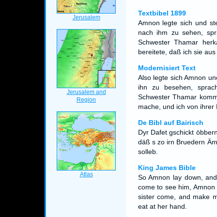
Textbibel 1899
Amnon legte sich und ste
nach ihm zu sehen, sp
Schwester Thamar her
bereitete, daß ich sie au
Modernisiert Text
Also legte sich Amnon un
ihn zu besehen, sprac
Schwester Thamar komme
mache, und ich von ihrer
De Bibl auf Bairisch
Dyr Dafet gschickt öbbern
däß s zo irn Bruedern Äm
solleb.
King James Bible
So Amnon lay down, and 
come to see him, Amnon s
sister come, and make me
eat at her hand.