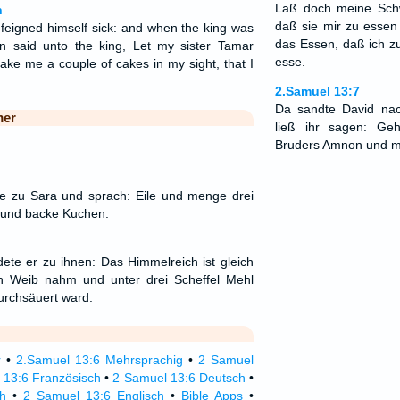
Laß doch meine Sc
n
daß sie mir zu esse
eigned himself sick: and when the king was
das Essen, daß ich z
 said unto the king, Let my sister Tamar
esse.
ake me a couple of cakes in my sight, that I
2.Samuel 13:7
Da sandte David na
mer
ließ ihr sagen: Ge
Bruders Amnon und m
te zu Sara und sprach: Eile und menge drei
und backe Kuchen.
dete er zu ihnen: Das Himmelreich ist gleich
n Weib nahm und unter drei Scheffel Mehl
urchsäuert ward.
r
•
2.Samuel 13:6 Mehrsprachig
•
2 Samuel
 13:6 Französisch
•
2 Samuel 13:6 Deutsch
•
ch
•
2 Samuel 13:6 Englisch
•
Bible Apps
•