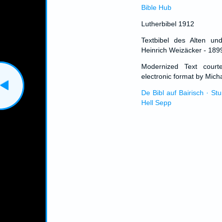
Bible Hub
Lutherbibel 1912
Textbibel des Alten un
Heinrich Weizäcker - 189
Modernized Text cour
electronic format by Micha
De Bibl auf Bairisch · St
Hell Sepp