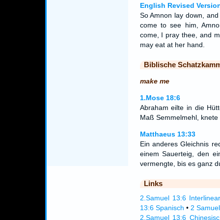
English Revised Versio
So Amnon lay down, and f
come to see him, Amnon
come, I pray thee, and m
may eat at her hand.
Biblische Schatzkam
make me
1.Mose 18:6
Abraham eilte in die Hüt
Maß Semmelmehl, knete 
Matthaeus 13:33
Ein anderes Gleichnis re
einem Sauerteig, den ei
vermengte, bis es ganz d
Links
2.Samuel 13:6 Interlinea
13:6 Spanisch
•
2 Samuel
2.Samuel 13:6 Chinesis