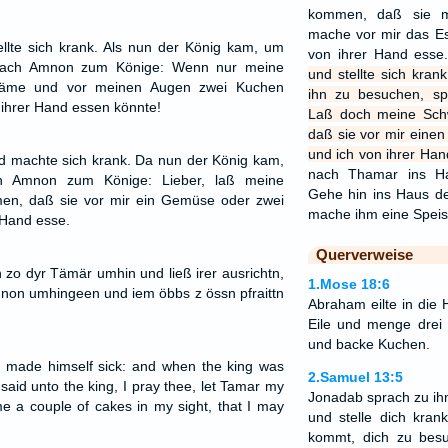
kommen, daß sie m
mache vor mir das E
llte sich krank. Als nun der König kam, um
von ihrer Hand esse
rach Amnon zum Könige: Wenn nur meine
und stellte sich kra
käme und vor meinen Augen zwei Kuchen
ihn zu besuchen, s
s ihrer Hand essen könnte!
Laß doch meine Sc
daß sie vor mir eine
und ich von ihrer Han
d machte sich krank. Da nun der König kam,
nach Thamar ins Ha
h Amnon zum Könige: Lieber, laß meine
Gehe hin ins Haus d
n, daß sie vor mir ein Gemüse oder zwei
mache ihm eine Spei
 Hand esse.
Querverweise
 zo dyr Tämär umhin und ließ irer ausrichtn,
1.Mose 18:6
non umhingeen und iem öbbs z össn pfraittn
Abraham eilte in die 
Eile und menge dre
und backe Kuchen.
made himself sick: and when the king was
2.Samuel 13:5
aid unto the king, I pray thee, let Tamar my
Jonadab sprach zu ihm
 a couple of cakes in my sight, that I may
und stelle dich kra
kommt, dich zu besu