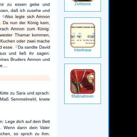
ir zu essen gebe und
ssen, daß ich zusehe und
.
Also legte sich Amnon
6
nk. Da nun der König kam,
prach Amnon zum König:
hwester Thamar kommen,
n Kuchen oder zwei mache
d esse.
Da sandte David
7
us und ließ ihr sagen:
eines Bruders Amnon und
se.…
Hütte zu Sara und sprach:
i Maß Semmelmehl, knete
: Lege dich auf dein Bett
nk. Wenn dann dein Vater
chen, so sprich zu ihm: