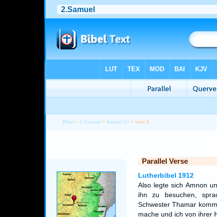
Bibel
>
2.Samuel
>
Kapitel 13
> Vers 6
Parallel Verse
Lutherbibel 1912
Also legte sich Amnon un
ihn zu besuchen, spr
Schwester Thamar kommen
mache und ich von ihrer 