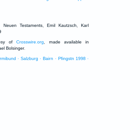
d Neuen Testaments, Emil Kautzsch, Karl
9
tesy of
Crosswire.org
, made available in
el Bolsinger.
urmibund · Salzburg · Bairn · Pfingstn 1998 ·