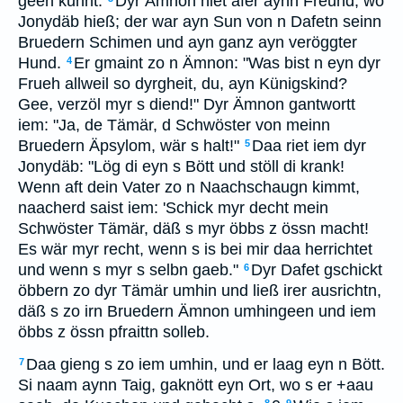
geen kunnt.
Dyr Ämnon hiet afer aynn Freund, wo
Jonydäb hieß; der war ayn Sun von n Dafetn seinn
Bruedern Schimen und ayn ganz ayn veröggter
Hund.
Er gmaint zo n Ämnon: "Was bist n eyn dyr
4
Frueh allweil so dyrgheit, du, ayn Künigskind?
Gee, verzöl myr s diend!" Dyr Ämnon gantwortt
iem: "Ja, de Tämär, d Schwöster von meinn
Bruedern Äpsylom, wär s halt!"
Daa riet iem dyr
5
Jonydäb: "Lög di eyn s Bött und stöll di krank!
Wenn aft dein Vater zo n Naachschaugn kimmt,
naacherd saist iem: 'Schick myr decht mein
Schwöster Tämär, däß s myr öbbs z össn macht!
Es wär myr recht, wenn s is bei mir daa herrichtet
und wenn s myr s selbn gaeb."
Dyr Dafet gschickt
6
öbbern zo dyr Tämär umhin und ließ irer ausrichtn,
däß s zo irn Bruedern Ämnon umhingeen und iem
öbbs z össn pfraittn solleb.
Daa gieng s zo iem umhin, und er laag eyn n Bött.
7
Si naam aynn Taig, gaknött eyn Ort, wo s er +aau