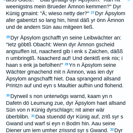
weenigstns mein Brueder Ämnon kemmen?" Dyr
Künig gmaint: "Ä; wieso netty der?"
Dyr Äpsylom
27
afer gabentzt so lang hin, hinst däß yr önn Ämnon
und de andern Sün aau mitgeen ließ.
Dyr Äpsylom gschafft yn seine Leibwächter an:
28
"Ietz göbtß Obacht: Wenn dyr Ämnon gscheid
angsuffen ist, naacherd gib i enk s Zaichen, däßß
n umbringtß. Naacherd auf! Und denktß enk nix; i
haan s enk ja befolhen!"
Yn n Äpsylom seine
29
Wächter gmachend mit n Ämnon, was ien dyr
Äpsylom angschafft hiet. Daa sprangend allsand
Printzn auf und eyn s Maultier aufhin und flohend.
Dyrweil s non unterwögs warnd, kaam yn n
30
Dafetn dö Leumung zue, dyr Äpsylom haet allsand
Sün von n Künig dyrschlagn; nit ainer wär
überblibn.
Daa stuendd dyr Künig auf, zriß syr s
31
Gwand und warf si eyn n Bodm hin. Aau seine
Diener um iem umher zrissnd syr s Gwand.
Dyr
32