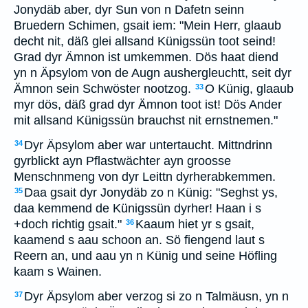
Jonydäb aber, dyr Sun von n Dafetn seinn
Bruedern Schimen, gsait iem: "Mein Herr, glaaub
decht nit, däß glei allsand Künigssün toot seind!
Grad dyr Ämnon ist umkemmen. Dös haat diend
yn n Äpsylom von de Augn aushergleuchtt, seit dyr
Ämnon sein Schwöster nootzog.
O Künig, glaaub
33
myr dös, däß grad dyr Ämnon toot ist! Dös Ander
mit allsand Künigssün brauchst nit ernstnemen."
Dyr Äpsylom aber war untertaucht. Mittndrinn
34
gyrblickt ayn Pflastwächter ayn groosse
Menschnmeng von dyr Leittn dyrherabkemmen.
Daa gsait dyr Jonydäb zo n Künig: "Seghst ys,
35
daa kemmend de Künigssün dyrher! Haan i s
+doch richtig gsait."
Kaaum hiet yr s gsait,
36
kaamend s aau schoon an. Sö fiengend laut s
Reern an, und aau yn n Künig und seine Höfling
kaam s Wainen.
Dyr Äpsylom aber verzog si zo n Talmäusn, yn n
37