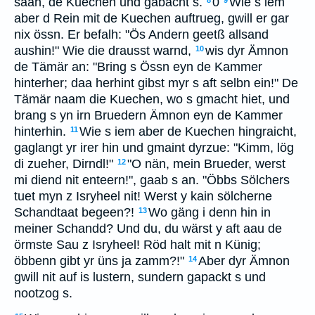
saah, de Kuechen und gabacht s.
0
Wie s iem
8
9
aber d Rein mit de Kuechen auftrueg, gwill er gar
nix össn. Er befalh: "Ös Andern geetß allsand
aushin!" Wie die drausst warnd,
wis dyr Ämnon
10
de Tämär an: "Bring s Össn eyn de Kammer
hinterher; daa herhint gibst myr s aft selbn ein!" De
Tämär naam die Kuechen, wo s gmacht hiet, und
brang s yn irn Bruedern Ämnon eyn de Kammer
hinterhin.
Wie s iem aber de Kuechen hingraicht,
11
gaglangt yr irer hin und gmaint dyrzue: "Kimm, lög
di zueher, Dirndl!"
"O nän, mein Brueder, werst
12
mi diend nit enteern!", gaab s an. "Öbbs Sölchers
tuet myn z Isryheel nit! Werst y kain sölcherne
Schandtaat begeen?!
Wo gäng i denn hin in
13
meiner Schandd? Und du, du wärst y aft aau de
örmste Sau z Isryheel! Röd halt mit n Künig;
öbbenn gibt yr üns ja zamm?!"
Aber dyr Ämnon
14
gwill nit auf is lustern, sundern gapackt s und
nootzog s.