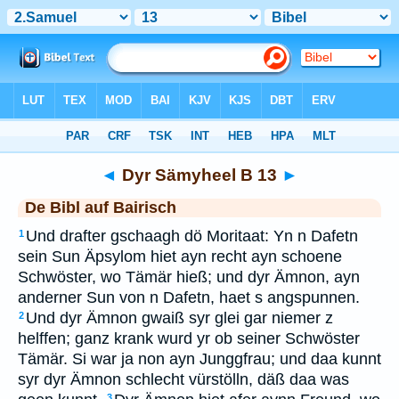
Bibel
>
BAI
> Dyr Sämyheel B 13
◄
Dyr Sämyheel B 13
►
De Bibl auf Bairisch
Und drafter gschaagh dö Moritaat: Yn n Dafetn
1
sein Sun Äpsylom hiet ayn recht ayn schoene
Schwöster, wo Tämär hieß; und dyr Ämnon, ayn
anderner Sun von n Dafetn, haet s angspunnen.
Und dyr Ämnon gwaiß syr glei gar niemer z
2
helffen; ganz krank wurd yr ob seiner Schwöster
Tämär. Si war ja non ayn Junggfrau; und daa kunnt
syr dyr Ämnon schlecht vürstölln, däß daa was
3