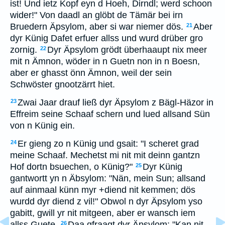
ist! Und ietz Kopf eyn d Hoeh, Dirndl; werd schoon
wider!" Von daadl an glöbt de Tämär bei irn
Bruedern Äpsylom, aber si war niemer dös.
Aber
21
dyr Künig Dafet erfuer allss und wurd drüber gro
zornig.
Dyr Äpsylom grödt überhaaupt nix meer
22
mit n Ämnon, wöder in n Guetn non in n Boesn,
aber er ghasst önn Ämnon, weil der sein
Schwöster gnootzärrt hiet.
Zwai Jaar drauf ließ dyr Äpsylom z Bägl-Häzor in
23
Effreim seine Schaaf schern und lued allsand Sün
von n Künig ein.
Er gieng zo n Künig und gsait: "I scheret grad
24
meine Schaaf. Mechetst mi nit mit deinn gantzn
Hof dortn bsuechen, o Künig?"
Dyr Künig
25
gantwortt yn n Äbsylom: "Nän, mein Sun; allsand
auf ainmaal künn myr +diend nit kemmen; dös
wurdd dyr diend z vil!" Obwol n dyr Äpsylom yso
gabitt, gwill yr nit mitgeen, aber er wansch iem
allss Guete.
Daa gfraagt dyr Äpsylom: "Kan nit
26