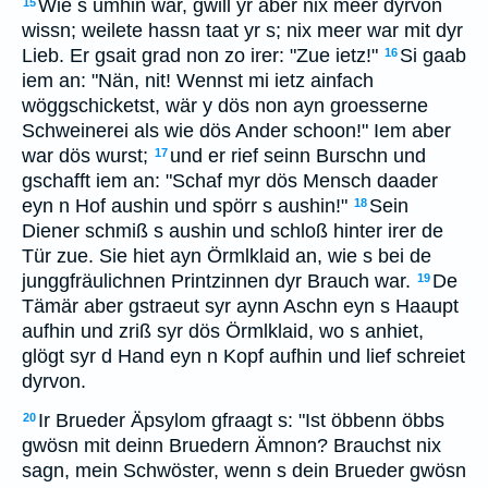
Wie s umhin war, gwill yr aber nix meer dyrvon
15
wissn; weilete hassn taat yr s; nix meer war mit dyr
Lieb. Er gsait grad non zo irer: "Zue ietz!"
Si gaab
16
iem an: "Nän, nit! Wennst mi ietz ainfach
wöggschicketst, wär y dös non ayn groesserne
Schweinerei als wie dös Ander schoon!" Iem aber
war dös wurst;
und er rief seinn Burschn und
17
gschafft iem an: "Schaf myr dös Mensch daader
eyn n Hof aushin und spörr s aushin!"
Sein
18
Diener schmiß s aushin und schloß hinter irer de
Tür zue. Sie hiet ayn Örmlklaid an, wie s bei de
junggfräulichnen Printzinnen dyr Brauch war.
De
19
Tämär aber gstraeut syr aynn Aschn eyn s Haaupt
aufhin und zriß syr dös Örmlklaid, wo s anhiet,
glögt syr d Hand eyn n Kopf aufhin und lief schreiet
dyrvon.
Ir Brueder Äpsylom gfraagt s: "Ist öbbenn öbbs
20
gwösn mit deinn Bruedern Ämnon? Brauchst nix
sagn, mein Schwöster, wenn s dein Brueder gwösn