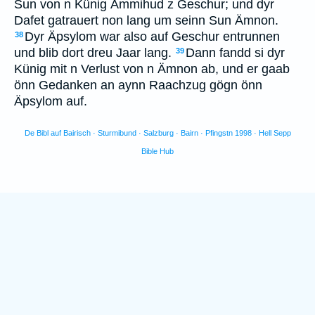
Sun von n Künig Ämmihud z Geschur; und dyr
Dafet gatrauert non lang um seinn Sun Ämnon.
Dyr Äpsylom war also auf Geschur entrunnen
38
und blib dort dreu Jaar lang.
Dann fandd si dyr
39
Künig mit n Verlust von n Ämnon ab, und er gaab
önn Gedanken an aynn Raachzug gögn önn
Äpsylom auf.
De Bibl auf Bairisch · Sturmibund · Salzburg · Bairn · Pfingstn 1998 · Hell Sepp
Bible Hub