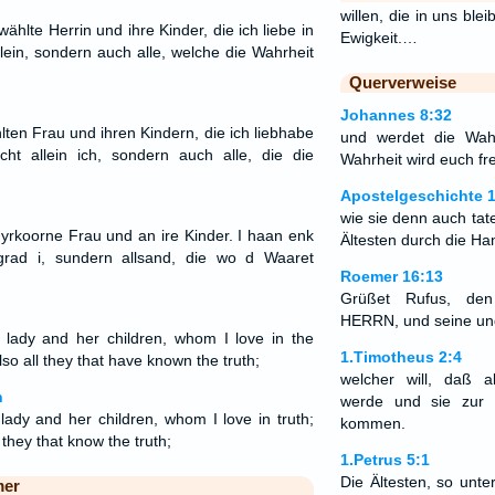
willen, die in uns blei
ählte Herrin und ihre Kinder, die ich liebe in
Ewigkeit.…
llein, sondern auch alle, welche die Wahrheit
Querverweise
Johannes 8:32
lten Frau und ihren Kindern, die ich liebhabe
und werdet die Wah
cht allein ich, sondern auch alle, die die
Wahrheit wird euch fr
Apostelgeschichte 1
wie sie denn auch tat
dyrkoorne Frau und an ire Kinder. I haan enk
Ältesten durch die H
 grad i, sundern allsand, die wo d Waaret
Roemer 16:13
Grüßet Rufus, den
HERRN, und seine und
 lady and her children, whom I love in the
1.Timotheus 2:4
also all they that have known the truth;
welcher will, daß 
n
werde und sie zur 
lady and her children, whom I love in truth;
kommen.
l they that know the truth;
1.Petrus 5:1
Die Ältesten, so unte
mer