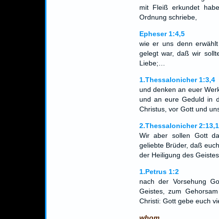
mit Fleiß erkundet habe
Ordnung schriebe,
Epheser 1:4,5
wie er uns denn erwählt
gelegt war, daß wir sollt
Liebe;…
1.Thessalonicher 1:3,4
und denken an euer Werk 
und an eure Geduld in d
Christus, vor Gott und u
2.Thessalonicher 2:13,
Wir aber sollen Gott 
geliebte Brüder, daß euch
der Heiligung des Geiste
1.Petrus 1:2
nach der Vorsehung Got
Geistes, zum Gehorsam
Christi: Gott gebe euch v
whom.