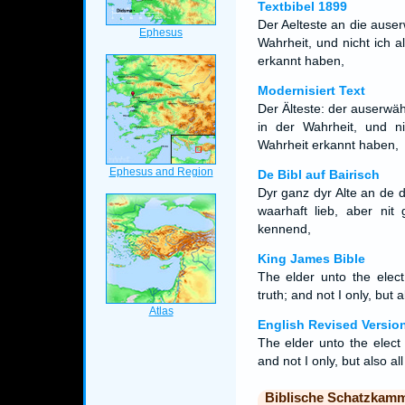
Textbibel 1899
Der Aelteste an die auserw
Wahrheit, und nicht ich a
erkannt haben,
Modernisiert Text
Der Älteste: der auserwäh
in der Wahrheit, und ni
Wahrheit erkannt haben,
De Bibl auf Bairisch
Dyr ganz dyr Alte an de 
waarhaft lieb, aber nit
kennend,
King James Bible
The elder unto the elect
truth; and not I only, but 
English Revised Versio
The elder unto the elect 
and not I only, but also al
Biblische Schatzkam