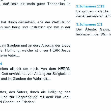
, daß ich's dir, mein guter Theophilus, in
2.Johannes 1:13
Es grüßen dich die 
der Auserwählten. Am
 hat durch denselben, ehe der Welt Grund
3.Johannes 1:1
en sein heilig und unsträflich vor ihm in der
Der Älteste: Gaju
liebhabe in der Wahrhe
im Glauben und an eure Arbeit in der Liebe
er Hoffnung, welche ist unser HERR Jesus
nserm Vater.…
14
danken allezeit um euch, von dem HERRN
 Gott erwählt hat von Anfang zur Seligkeit, in
s und im Glauben der Wahrheit,…
tes, des Vaters, durch die Heiligung des
 und zur Besprengung mit dem Blut Jesu
iel Gnade und Frieden!