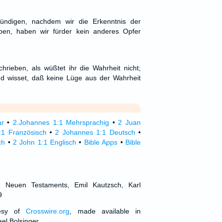
sündigen, nachdem wir die Erkenntnis der
en, haben wir fürder kein anderes Opfer
hrieben, als wüßtet ihr die Wahrheit nicht;
nd wisset, daß keine Lüge aus der Wahrheit
ar
•
2.Johannes 1:1 Mehrsprachig
•
2 Juan
:1 Französisch
•
2 Johannes 1:1 Deutsch
•
ch
•
2 John 1:1 Englisch
•
Bible Apps
•
Bible
d Neuen Testaments, Emil Kautzsch, Karl
9
tesy of
Crosswire.org
, made available in
el Bolsinger.