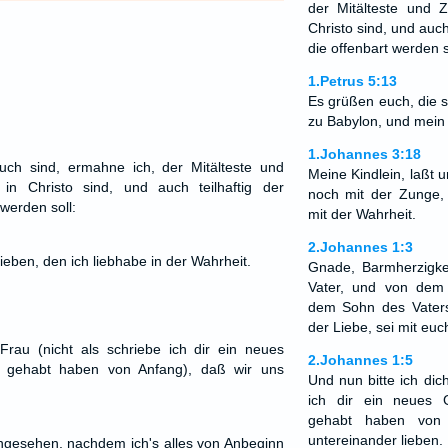
der Mitälteste und 
Christo sind, und auch 
die offenbart werden s
1.Petrus 5:13
Es grüßen euch, die 
zu Babylon, und mein
1.Johannes 3:18
euch sind, ermahne ich, der Mitälteste und
Meine Kindlein, laßt u
in Christo sind, und auch teilhaftig der
noch mit der Zunge,
 werden soll:
mit der Wahrheit.
2.Johannes 1:3
ieben, den ich liebhabe in der Wahrheit.
Gnade, Barmherzigke
Vater, und von dem
dem Sohn des Vaters
der Liebe, sei mit euc
Frau (nicht als schriebe ich dir ein neues
2.Johannes 1:5
r gehabt haben von Anfang), daß wir uns
Und nun bitte ich dich
ich dir ein neues 
gehabt haben von 
untereinander lieben.
angesehen, nachdem ich's alles von Anbeginn