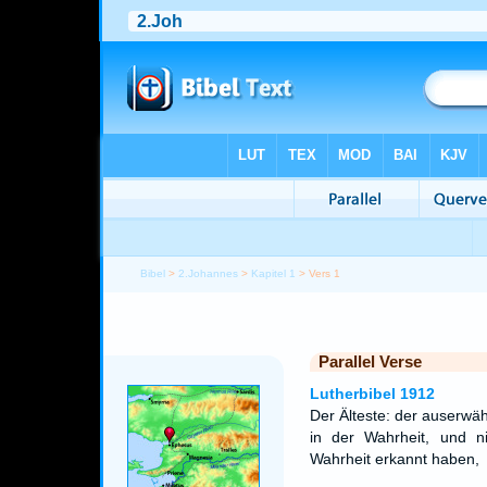
Bibel
>
2.Johannes
>
Kapitel 1
> Vers 1
Parallel Verse
Lutherbibel 1912
Der Älteste: der auserwäh
in der Wahrheit, und ni
Wahrheit erkannt haben,