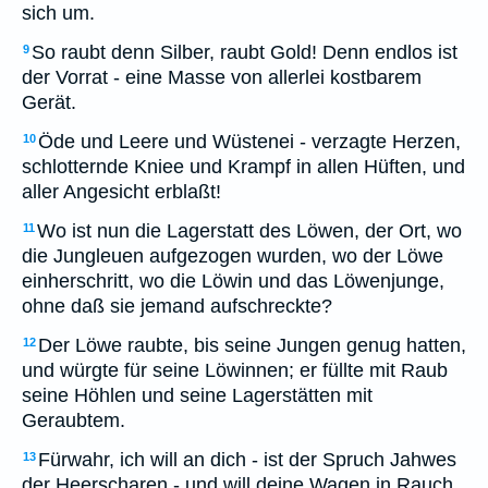
sich um.
So raubt denn Silber, raubt Gold! Denn endlos ist
9
der Vorrat - eine Masse von allerlei kostbarem
Gerät.
Öde und Leere und Wüstenei - verzagte Herzen,
10
schlotternde Kniee und Krampf in allen Hüften, und
aller Angesicht erblaßt!
Wo ist nun die Lagerstatt des Löwen, der Ort, wo
11
die Jungleuen aufgezogen wurden, wo der Löwe
einherschritt, wo die Löwin und das Löwenjunge,
ohne daß sie jemand aufschreckte?
Der Löwe raubte, bis seine Jungen genug hatten,
12
und würgte für seine Löwinnen; er füllte mit Raub
seine Höhlen und seine Lagerstätten mit
Geraubtem.
Fürwahr, ich will an dich - ist der Spruch Jahwes
13
der Heerscharen - und will deine Wagen in Rauch