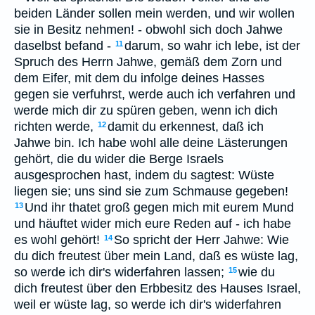
beiden Länder sollen mein werden, und wir wollen
sie in Besitz nehmen! - obwohl sich doch Jahwe
daselbst befand -
darum, so wahr ich lebe, ist der
11
Spruch des Herrn Jahwe, gemäß dem Zorn und
dem Eifer, mit dem du infolge deines Hasses
gegen sie verfuhrst, werde auch ich verfahren und
werde mich dir zu spüren geben, wenn ich dich
richten werde,
damit du erkennest, daß ich
12
Jahwe bin. Ich habe wohl alle deine Lästerungen
gehört, die du wider die Berge Israels
ausgesprochen hast, indem du sagtest: Wüste
liegen sie; uns sind sie zum Schmause gegeben!
Und ihr thatet groß gegen mich mit eurem Mund
13
und häuftet wider mich eure Reden auf - ich habe
es wohl gehört!
So spricht der Herr Jahwe: Wie
14
du dich freutest über mein Land, daß es wüste lag,
so werde ich dir's widerfahren lassen;
wie du
15
dich freutest über den Erbbesitz des Hauses Israel,
weil er wüste lag, so werde ich dir's widerfahren