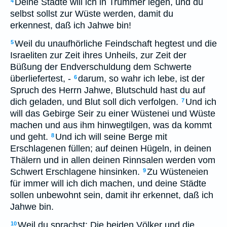
Deine Städte will ich in Trümmer legen, und du
4
selbst sollst zur Wüste werden, damit du
erkennest, daß ich Jahwe bin!
Weil du unaufhörliche Feindschaft hegtest und die
5
Israeliten zur Zeit ihres Unheils, zur Zeit der
Büßung der Endverschuldung dem Schwerte
überliefertest, -
darum, so wahr ich lebe, ist der
6
Spruch des Herrn Jahwe, Blutschuld hast du auf
dich geladen, und Blut soll dich verfolgen.
Und ich
7
will das Gebirge Seir zu einer Wüstenei und Wüste
machen und aus ihm hinwegtilgen, was da kommt
und geht.
Und ich will seine Berge mit
8
Erschlagenen füllen; auf deinen Hügeln, in deinen
Thälern und in allen deinen Rinnsalen werden vom
Schwert Erschlagene hinsinken.
Zu Wüsteneien
9
für immer will ich dich machen, und deine Städte
sollen unbewohnt sein, damit ihr erkennet, daß ich
Jahwe bin.
Weil du sprachst: Die beiden Völker und die
10