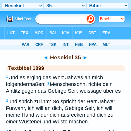
Bibel
>
TEX
> Hesekiel 35
◄
Hesekiel 35
►
Textbibel 1899
Und es erging das Wort Jahwes an mich
1
folgendermaßen:
Menschensohn, richte dein
2
Antlitz gegen das Gebirge Seir, weissage über es
und sprich zu ihm: So spricht der Herr Jahwe:
3
Fürwahr, ich will an dich, Gebirge Seir, ich will
meine Hand wider dich ausrecken und dich zu
einer Wüstenei und Wüste machen.