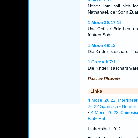
Neben ihm soll sich l
Nathanael, der Sohn Zuar
1.Mose 30:17,18
Und Gott erhörte Lea, u
fünften Sohn…
1.Mose 46:13
Die Kinder Isaschars: Th
1.Chronik 7:1
Die Kinder Isaschars ware
Pua, or Phuvah
Links
4.Mose 26:22 Interlinear
26:22 Spanisch
•
Nombres
•
4.Mose 26:22 Chinesis
Bible Hub
Lutherbibel 1912