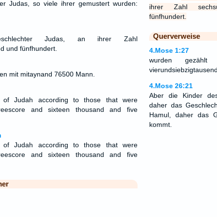
er Judas, so viele ihrer gemustert wurden:
ihrer Zahl sechsu
fünfhundert.
Querverweise
chlechter Judas, an ihrer Zahl
d und fünfhundert.
4.Mose 1:27
wurden gezähl
vierundsiebzigtausen
en mit mitaynand 76500 Mann.
4.Mose 26:21
Aber die Kinder de
 of Judah according to those that were
daher das Geschlech
eescore and sixteen thousand and five
Hamul, daher das G
kommt.
n
s of Judah according to those that were
eescore and sixteen thousand and five
mer