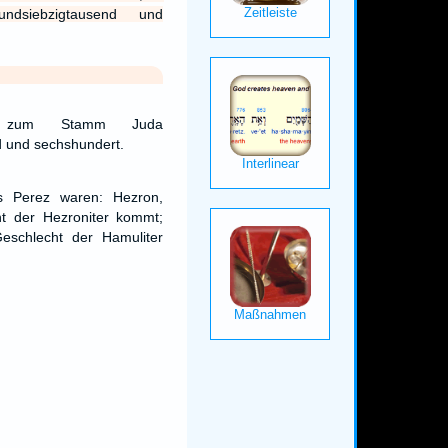
ndsiebzigtausend und
t zum Stamm Juda
d und sechshundert.
s Perez waren: Hezron,
t der Hezroniter kommt;
eschlecht der Hamuliter