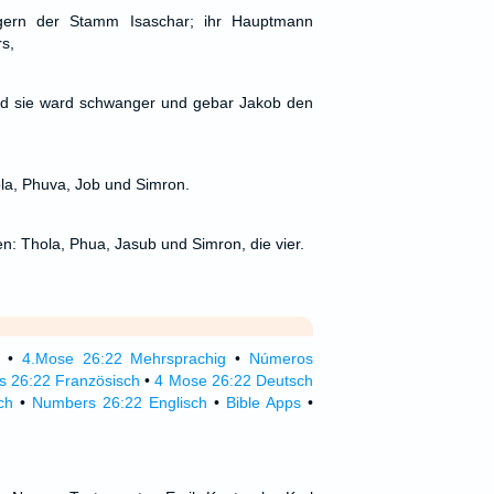
agern der Stamm Isaschar; ihr Hauptmann
s,
nd sie ward schwanger und gebar Jakob den
ola, Phuva, Job und Simron.
n: Thola, Phua, Jasub und Simron, die vier.
•
4.Mose 26:22 Mehrsprachig
•
Números
 26:22 Französisch
•
4 Mose 26:22 Deutsch
ch
•
Numbers 26:22 Englisch
•
Bible Apps
•