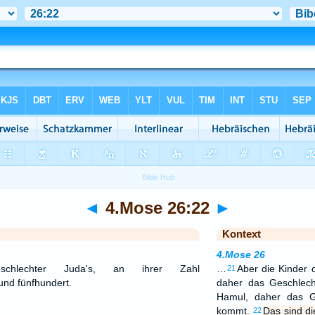
◄
4.Mose 26:22
►
Kontext
4.Mose 26
hlechter Juda's, an ihrer Zahl
…
Aber die Kinder 
21
nd fünfhundert.
daher das Geschlech
Hamul, daher das G
kommt.
Das sind di
22