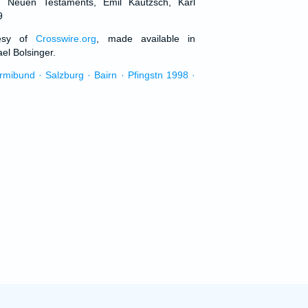
d Neuen Testaments, Emil Kautzsch, Karl
9
tesy of
Crosswire.org
, made available in
el Bolsinger.
urmibund · Salzburg · Bairn · Pfingstn 1998 ·