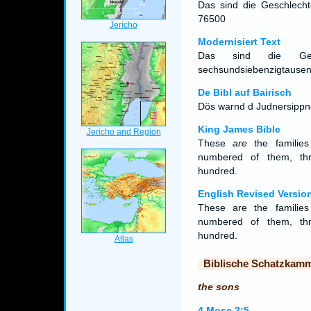
Das sind die Geschlecht
76500
Modernisiert Text
Das sind die Ges
sechsundsiebenzigtausen
De Bibl auf Bairisch
Dös warnd d Judnersippn
King James Bible
These
are
the families
numbered of them, thr
hundred.
English Revised Versio
These are the familie
numbered of them, thr
hundred.
Biblische Schatzkam
the sons
4.Mose 2:5