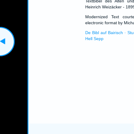
Textbibel des Alten un
Heinrich Weizäcker - 189
Modernized Text cour
electronic format by Micha
De Bibl auf Bairisch · St
Hell Sepp