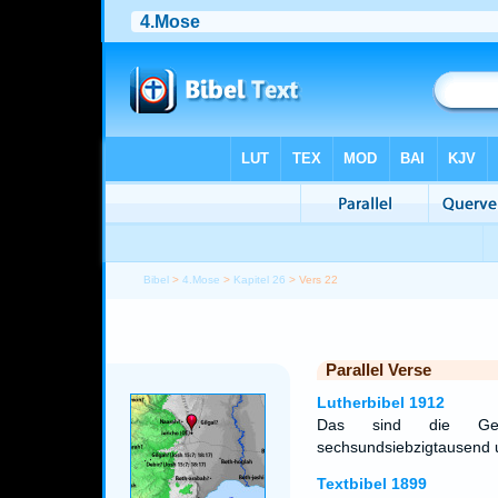
Bibel
>
4.Mose
>
Kapitel 26
> Vers 22
Parallel Verse
Lutherbibel 1912
Das sind die Gesc
sechsundsiebzigtausend u
Textbibel 1899