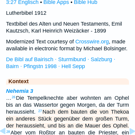
3:27 Englisch
•
Bible Apps
•
Bible Hub
Lutherbibel 1912
Textbibel des Alten und Neuen Testaments, Emil
Kautzsch, Karl Heinrich Weizäcker - 1899
Modernized Text courtesy of
Crosswire.org
, made
available in electronic format by Michael Bolsinger.
De Bibl auf Bairisch · Sturmibund · Salzburg ·
Bairn · Pfingstn 1998 · Hell Sepp
Kontext
Nehemia 3
…
Die Tempelknechte aber wohnten am Ophel
26
bis an das Wassertor gegen Morgen, da der Turm
heraussieht.
Nach dem bauten die von Thekoa
27
ein anderes Stück gegenüber dem großen Turm,
der heraussieht, und bis an die Mauer des Ophel.
Aber vom Roßtor an bauten die Priester, ein
28