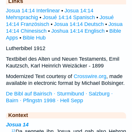
Links
Josua 14:14 Interlinear
•
Josua 14:14
Mehrsprachig
•
Josué 14:14 Spanisch
•
Josué
14:14 Französisch
•
Josua 14:14 Deutsch
•
Josua
14:14 Chinesisch
•
Joshua 14:14 Englisch
•
Bible
Apps
•
Bible Hub
Lutherbibel 1912
Textbibel des Alten und Neuen Testaments, Emil
Kautzsch, Karl Heinrich Weizäcker - 1899
Modernized Text courtesy of
Crosswire.org
, made
available in electronic format by Michael Bolsinger.
De Bibl auf Bairisch · Sturmibund · Salzburg ·
Bairn · Pfingstn 1998 · Hell Sepp
Kontext
Josua 14
…
Da segnete ihn Josua und gab also Hebron
13