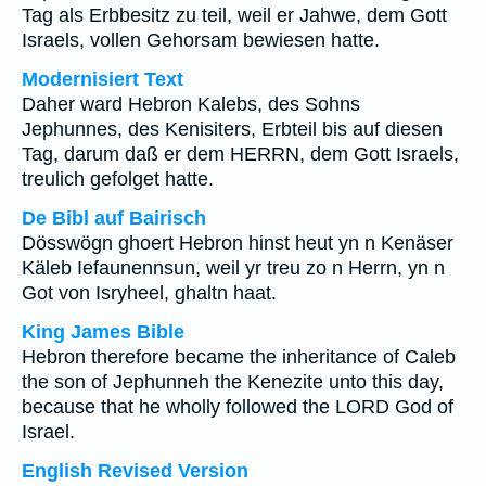
Tag als Erbbesitz zu teil, weil er Jahwe, dem Gott
Israels, vollen Gehorsam bewiesen hatte.
Modernisiert Text
Daher ward Hebron Kalebs, des Sohns
Jephunnes, des Kenisiters, Erbteil bis auf diesen
Tag, darum daß er dem HERRN, dem Gott Israels,
treulich gefolget hatte.
De Bibl auf Bairisch
Dösswögn ghoert Hebron hinst heut yn n Kenäser
Käleb Iefaunennsun, weil yr treu zo n Herrn, yn n
Got von Isryheel, ghaltn haat.
King James Bible
Hebron therefore became the inheritance of Caleb
the son of Jephunneh the Kenezite unto this day,
because that he wholly followed the LORD God of
Israel.
English Revised Version