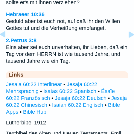
sollte er's mit ihnen verziehen?
Hebraeer 10:36
Geduld aber ist euch not, auf daß ihr den Willen
Gottes tut und die Verheißung empfanget.
2.Petrus 3:8
Eins aber sei euch unverhalten, ihr Lieben, daß ein
Tag vor dem HERRN ist wie tausend Jahre, und
tausend Jahre wie ein Tag.
Links
Jesaja 60:22 Interlinear
•
Jesaja 60:22
Mehrsprachig
•
Isaías 60:22 Spanisch
•
Ésaïe
60:22 Französisch
•
Jesaja 60:22 Deutsch
•
Jesaja
60:22 Chinesisch
•
Isaiah 60:22 Englisch
•
Bible
Apps
•
Bible Hub
Lutherbibel 1912
Textbibel des Alten und Neuen Testaments, Emil