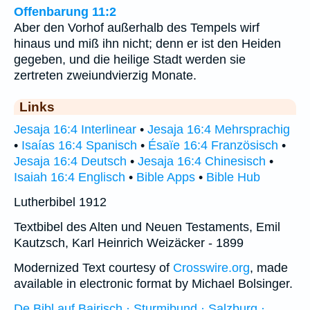
Offenbarung 11:2
Aber den Vorhof außerhalb des Tempels wirf
hinaus und miß ihn nicht; denn er ist den Heiden
gegeben, und die heilige Stadt werden sie
zertreten zweiundvierzig Monate.
Links
Jesaja 16:4 Interlinear
•
Jesaja 16:4 Mehrsprachig
•
Isaías 16:4 Spanisch
•
Ésaïe 16:4 Französisch
•
Jesaja 16:4 Deutsch
•
Jesaja 16:4 Chinesisch
•
Isaiah 16:4 Englisch
•
Bible Apps
•
Bible Hub
Lutherbibel 1912
Textbibel des Alten und Neuen Testaments, Emil
Kautzsch, Karl Heinrich Weizäcker - 1899
Modernized Text courtesy of
Crosswire.org
, made
available in electronic format by Michael Bolsinger.
De Bibl auf Bairisch · Sturmibund · Salzburg ·