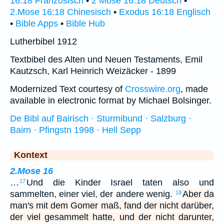
16:18 Französisch
•
2 Mose 16:18 Deutsch
•
2.Mose 16:18 Chinesisch
•
Exodus 16:18 Englisch
•
Bible Apps
•
Bible Hub
Lutherbibel 1912
Textbibel des Alten und Neuen Testaments, Emil
Kautzsch, Karl Heinrich Weizäcker - 1899
Modernized Text courtesy of
Crosswire.org
, made
available in electronic format by Michael Bolsinger.
De Bibl auf Bairisch · Sturmibund · Salzburg ·
Bairn · Pfingstn 1998 · Hell Sepp
Kontext
2.Mose 16
…
Und die Kinder Israel taten also und
17
sammelten, einer viel, der andere wenig.
Aber da
18
man's mit dem Gomer maß, fand der nicht darüber,
der viel gesammelt hatte, und der nicht darunter,