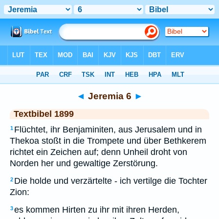
Bibel
>
TEX
> Jeremia 6
◄
Jeremia 6
►
Textbibel 1899
Flüchtet, ihr Benjaminiten, aus Jerusalem und in
1
Thekoa stoßt in die Trompete und über Bethkerem
richtet ein Zeichen auf; denn Unheil droht von
Norden her und gewaltige Zerstörung.
Die holde und verzärtelte - ich vertilge die Tochter
2
Zion:
es kommen Hirten zu ihr mit ihren Herden,
3