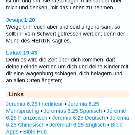
ist um und um; sie ratschlagen miteinander über
mich und denken, mir das Leben zu nehmen.
Jesaja 1:20
Weigert ihr euch aber und seid ungehorsam, so
sollt ihr vom Schwert gefressen werden; denn der
Mund des HERRN sagt es.
Lukas 19:43
Denn es wird die Zeit über dich kommen, daß
deine Feinde werden um dich und deine Kinder mit
dir eine Wagenburg schlagen, dich belagern und
an allen Orten ängsten;
Links
Jeremia 6:25 Interlinear
•
Jeremia 6:25
Mehrsprachig
•
Jeremías 6:25 Spanisch
•
Jérémie
6:25 Französisch
•
Jeremia 6:25 Deutsch
•
Jeremia
6:25 Chinesisch
•
Jeremiah 6:25 Englisch
•
Bible
Apps
•
Bible Hub