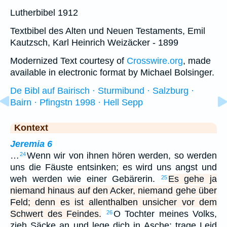
Lutherbibel 1912
Textbibel des Alten und Neuen Testaments, Emil
Kautzsch, Karl Heinrich Weizäcker - 1899
Modernized Text courtesy of
Crosswire.org
, made
available in electronic format by Michael Bolsinger.
De Bibl auf Bairisch · Sturmibund · Salzburg ·
Bairn · Pfingstn 1998 · Hell Sepp
Kontext
Jeremia 6
…
Wenn wir von ihnen hören werden, so werden
24
uns die Fäuste entsinken; es wird uns angst und
weh werden wie einer Gebärerin.
Es gehe ja
25
niemand hinaus auf den Acker, niemand gehe über
Feld; denn es ist allenthalben unsicher vor dem
Schwert des Feindes.
O Tochter meines Volks,
26
zieh Säcke an und lege dich in Asche; trage Leid