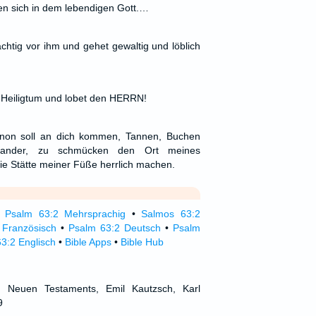
en sich in dem lebendigen Gott.…
ächtig vor ihm und gehet gewaltig und löblich
 Heiligtum und lobet den HERRN!
banon soll an dich kommen, Tannen, Buchen
nander, zu schmücken den Ort meines
 die Stätte meiner Füße herrlich machen.
•
Psalm 63:2 Mehrsprachig
•
Salmos 63:2
Französisch
•
Psalm 63:2 Deutsch
•
Psalm
3:2 Englisch
•
Bible Apps
•
Bible Hub
d Neuen Testaments, Emil Kautzsch, Karl
9