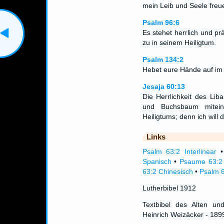
mein Leib und Seele freu
Psalm 96:6
Es stehet herrlich und pr
zu in seinem Heiligtum.
Psalm 134:2
Hebet eure Hände auf im
Jesaja 60:13
Die Herrlichkeit des Li
und Buchsbaum mitei
Heiligtums; denn ich will
Links
Psalm 63:2 Interlinear
Spanisch
•
Psaume 63:2 
63:2 Chinesisch
•
Psalm 6
Lutherbibel 1912
Textbibel des Alten un
Heinrich Weizäcker - 189