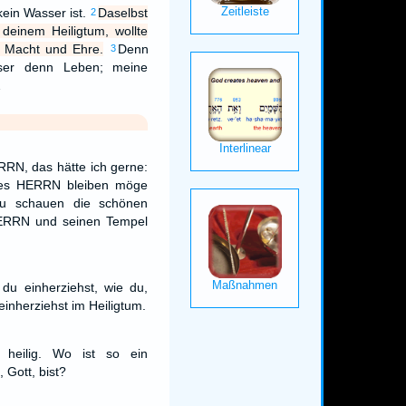
ein Wasser ist.
Daselbst
2
 deinem Heiligtum, wollte
 Macht und Ehre.
Denn
3
sser denn Leben; meine
…
RRN, das hätte ich gerne:
des HERRN bleiben möge
zu schauen die schönen
HERRN und seinen Tempel
 du einherziehst, wie du,
einherziehst im Heiligtum.
 heilig. Wo ist so ein
 Gott, bist?