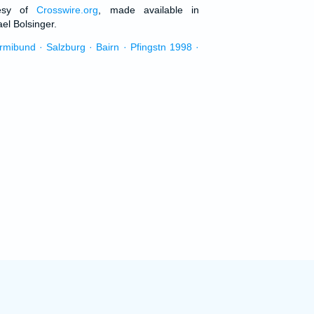
tesy of
Crosswire.org
, made available in
el Bolsinger.
urmibund · Salzburg · Bairn · Pfingstn 1998 ·