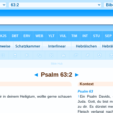
◄
Psalm 63:2
►
Kontext
Psalm 63
ir in deinem Heiligtum, wollte gerne schauen
Ein Psalm Davids,
1
Juda. Gott, du bist m
zu dir. Es dürstet m
Fleisch verlangt nac