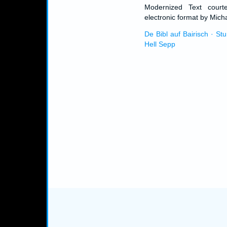
Modernized Text cour
electronic format by Micha
De Bibl auf Bairisch · St
Hell Sepp