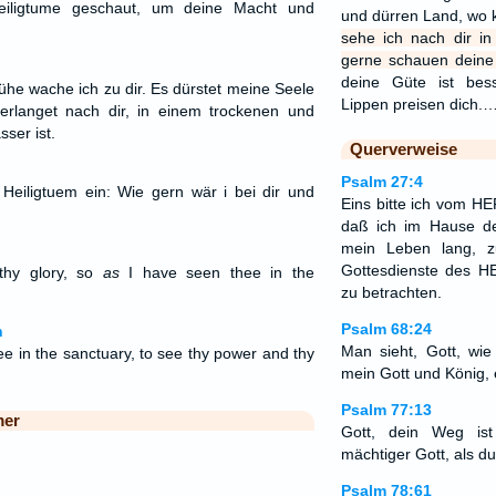
eiligtume geschaut, um deine Macht und
und dürren Land, wo k
sehe ich nach dir in
gerne schauen deine
deine Güte ist be
frühe wache ich zu dir. Es dürstet meine Seele
Lippen preisen dich.
verlanget nach dir, in einem trockenen und
ser ist.
Querverweise
Psalm 27:4
 Heiligtuem ein: Wie gern wär i bei dir und
Eins bitte ich vom HE
daß ich im Hause 
mein Leben lang, 
Gottesdienste des 
thy glory, so
as
I have seen thee in the
zu betrachten.
Psalm 68:24
n
Man sieht, Gott, wie
e in the sanctuary, to see thy power and thy
mein Gott und König, 
Psalm 77:13
mer
Gott, dein Weg ist
mächtiger Gott, als du,
Psalm 78:61