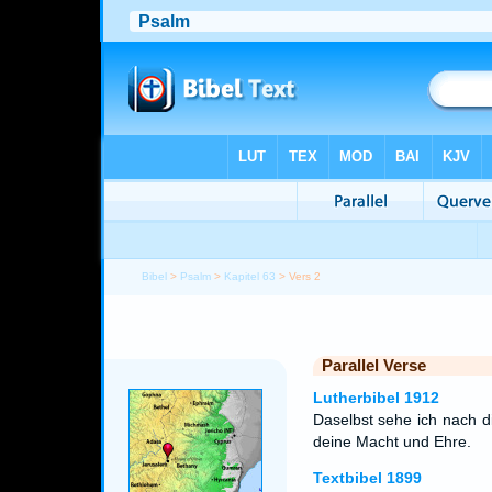
Bibel
>
Psalm
>
Kapitel 63
> Vers 2
Parallel Verse
Lutherbibel 1912
Daselbst sehe ich nach d
deine Macht und Ehre.
Textbibel 1899