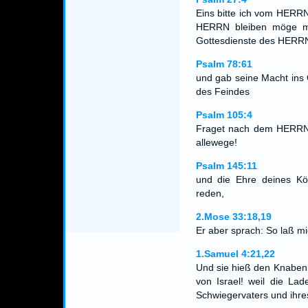
Eins bitte ich vom HERRN
HERRN bleiben möge me
Gottesdienste des HERRN
Psalm 78:61
und gab seine Macht ins 
des Feindes
Psalm 105:4
Fraget nach dem HERRN u
allewege!
Psalm 145:11
und die Ehre deines Kö
reden,
2.Mose 33:18,19
Er aber sprach: So laß mi
1.Samuel 4:21,22
Und sie hieß den Knaben I
von Israel! weil die L
Schwiegervaters und ihr