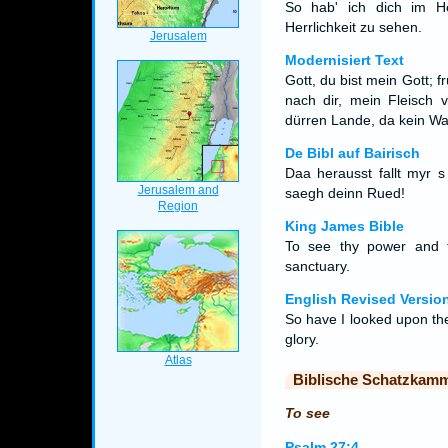
So hab' ich dich im H
Herrlichkeit zu sehen.
Modernisiert Text
Gott, du bist mein Gott; 
nach dir, mein Fleisch 
dürren Lande, da kein Was
De Bibl auf Bairisch
Daa herausst fallt myr s
saegh deinn Rued!
King James Bible
To see thy power and 
sanctuary.
English Revised Versio
So have I looked upon the
glory.
Biblische Schatzkam
To see
Psalm 27:4