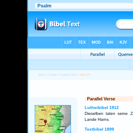
Bibel
>
Psalm
>
Kapitel 105
> Vers 27
Parallel Verse
Lutherbibel 1912
Dieselben taten seine 
Lande Hams.
Textbibel 1899