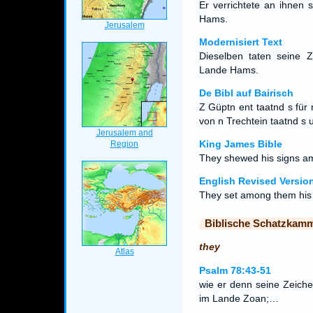
Er verrichtete an ihnen
Hams.
Modernisiert Text
Dieselben taten seine 
Lande Hams.
De Bibl auf Bairisch
Z Güptn ent taatnd s fü
von n Trechtein taatnd s
King James Bible
They shewed his signs am
English Revised Versio
They set among them his 
Biblische Schatzkam
they
Psalm 78:43-51
wie er denn seine Zeich
im Lande Zoan;…