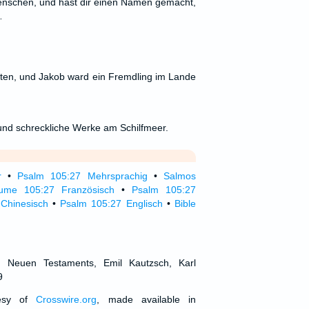
enschen, und hast dir einen Namen gemacht,
…
ten, und Jakob ward ein Fremdling im Lande
d schreckliche Werke am Schilfmeer.
r
•
Psalm 105:27 Mehrsprachig
•
Salmos
ume 105:27 Französisch
•
Psalm 105:27
Chinesisch
•
Psalm 105:27 Englisch
•
Bible
d Neuen Testaments, Emil Kautzsch, Karl
9
tesy of
Crosswire.org
, made available in