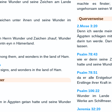
 seine Wunder und seine Zeichen am Lande
machte es finster
ungehorsam seinen 
Querverweise
Zeichen unter ihnen und seine Wunder im
2.Mose 3:20
Denn ich werde mei
Ägypten schlagen mit 
r n Herrn Wunder und Zaichen zhauf; Wunder
darin tun werde. Dar
 untn eyn n Hämerland.
lassen.
Psalm 78:43
ong them, and wonders in the land of Ham.
wie er denn seine Z
hatte und seine Wund
n
signs, and wonders in the land of Ham.
Psalm 78:51
da er alle Erstgebur
mer
Erstlinge ihrer Kraft 
Psalm 106:22
Wunder im Lande H
Werke am Schilfmeer.
en in Ägypten getan hatte und seine Wunder
Jeremia 32:20