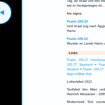
Tag, an Israel und den M
wie er heutigestages ist;
his signs.
Psalm 105:23
Und Israel zog nach Ägyp
Hams.
Psalm 106:22
Wunder im Lande Hams un
Links
Psalm 105:27 Interlinea
105:27 Spanisch
•
Psa
Deutsch
•
Psalm 105:27 
Apps
•
Bible Hub
Lutherbibel 1912
Textbibel des Alten un
Heinrich Weizäcker - 189
Modernized Text cour