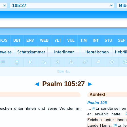
◄
Psalm 105:27
►
Kontext
Psalm 105
Zeichen unter ihnen und seine Wunder im
…
Er sandte seinen
26
er erwählt hatte.
Zeichen unter ihn
Lande Hams.
Er li
28