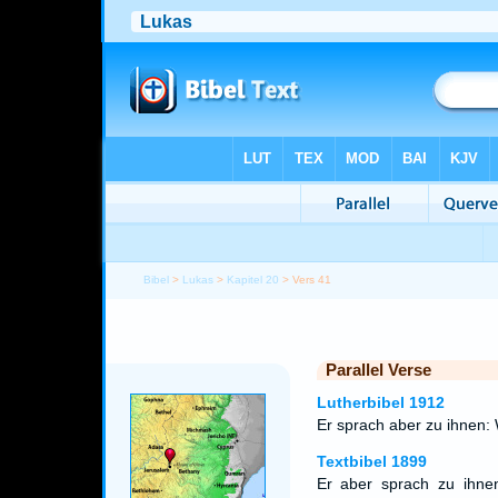
Bibel
>
Lukas
>
Kapitel 20
> Vers 41
Parallel Verse
Lutherbibel 1912
Er sprach aber zu ihnen: 
Textbibel 1899
Er aber sprach zu ihne