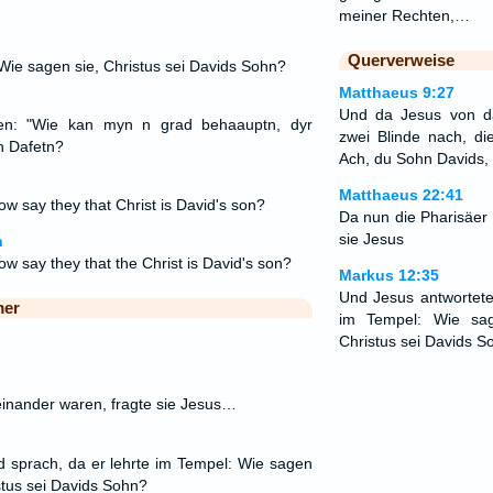
meiner Rechten,…
Querverweise
Wie sagen sie, Christus sei Davids Sohn?
Matthaeus 9:27
Und da Jesus von da
sen: "Wie kan myn n grad behaauptn, dyr
zwei Blinde nach, di
n Dafetn?
Ach, du Sohn Davids,
Matthaeus 22:41
w say they that Christ is David's son?
Da nun die Pharisäer 
sie Jesus
n
w say they that the Christ is David's son?
Markus 12:35
Und Jesus antwortete
mer
im Tempel: Wie sage
Christus sei Davids S
einander waren, fragte sie Jesus…
 sprach, da er lehrte im Tempel: Wie sagen
istus sei Davids Sohn?