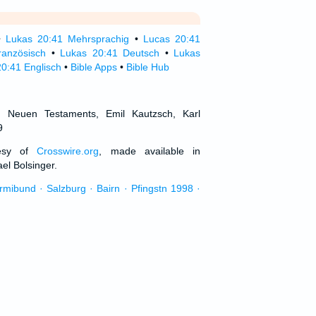
•
Lukas 20:41 Mehrsprachig
•
Lucas 20:41
ranzösisch
•
Lukas 20:41 Deutsch
•
Lukas
0:41 Englisch
•
Bible Apps
•
Bible Hub
d Neuen Testaments, Emil Kautzsch, Karl
9
tesy of
Crosswire.org
, made available in
el Bolsinger.
urmibund · Salzburg · Bairn · Pfingstn 1998 ·