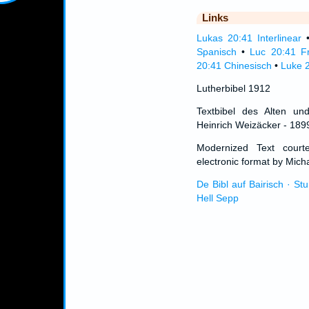
Links
Lukas 20:41 Interlinear
Spanisch
•
Luc 20:41 F
20:41 Chinesisch
•
Luke 2
Lutherbibel 1912
Textbibel des Alten un
Heinrich Weizäcker - 189
Modernized Text cour
electronic format by Micha
De Bibl auf Bairisch · St
Hell Sepp