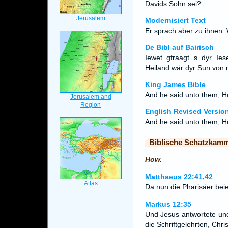
Davids Sohn sei?
Modernisiert Text
Er sprach aber zu ihnen: 
De Bibl auf Bairisch
Iewet gfraagt s dyr Ie
Heiland wär dyr Sun von 
King James Bible
And he said unto them, Ho
English Revised Versio
And he said unto them, Ho
Biblische Schatzkam
How.
Matthaeus 22:41,42
Da nun die Pharisäer bei
Markus 12:35
Und Jesus antwortete und
die Schriftgelehrten, Chr