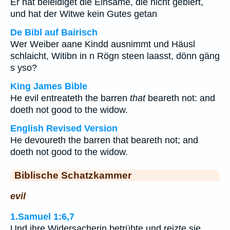
Er hat beleidiget die Einsame, die nicht gebiert,
und hat der Witwe kein Gutes getan
De Bibl auf Bairisch
Wer Weiber aane Kindd ausnimmt und Häusl
schlaicht, Witibn in n Rögn steen laasst, dönn gäng
s yso?
King James Bible
He evil entreateth the barren
that
beareth not: and
doeth not good to the widow.
English Revised Version
He devoureth the barren that beareth not; and
doeth not good to the widow.
Biblische Schatzkammer
evil
1.Samuel 1:6,7
Und ihre Widersacherin betrübte und reizte sie