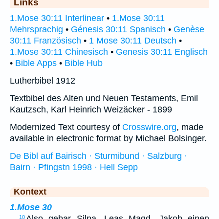
Links
1.Mose 30:11 Interlinear
•
1.Mose 30:11
Mehrsprachig
•
Génesis 30:11 Spanisch
•
Genèse
30:11 Französisch
•
1 Mose 30:11 Deutsch
•
1.Mose 30:11 Chinesisch
•
Genesis 30:11 Englisch
•
Bible Apps
•
Bible Hub
Lutherbibel 1912
Textbibel des Alten und Neuen Testaments, Emil
Kautzsch, Karl Heinrich Weizäcker - 1899
Modernized Text courtesy of
Crosswire.org
, made
available in electronic format by Michael Bolsinger.
De Bibl auf Bairisch · Sturmibund · Salzburg ·
Bairn · Pfingstn 1998 · Hell Sepp
Kontext
1.Mose 30
…
Also gebar Silpa, Leas Magd, Jakob einen
10