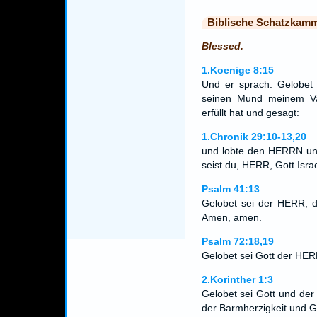
Biblische Schatzkam
Blessed.
1.Koenige 8:15
Und er sprach: Gelobet 
seinen Mund meinem Va
erfüllt hat und gesagt:
1.Chronik 29:10-13,20
und lobte den HERRN un
seist du, HERR, Gott Isra
Psalm 41:13
Gelobet sei der HERR, de
Amen, amen.
Psalm 72:18,19
Gelobet sei Gott der HERR
2.Korinther 1:3
Gelobet sei Gott und der
der Barmherzigkeit und Go