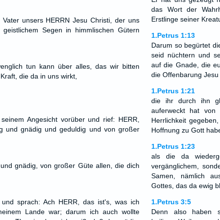
das Wort der Wahrh
Erstlinge seiner Kreat
r Vater unsers HERRN Jesu Christi, der uns
ei geistlichem Segen in himmlischen Gütern
1.Petrus 1:13
Darum so begürtet d
seid nüchtern und s
auf die Gnade, die e
nglich tun kann über alles, das wir bitten
die Offenbarung Jesu 
raft, die da in uns wirkt,
1.Petrus 1:21
die ihr durch ihn g
auferweckt hat von
seinem Angesicht vorüber und rief: HERR,
Herrlichkeit gegeben
 und gnädig und geduldig und von großer
Hoffnung zu Gott hab
1.Petrus 1:23
als die da wiederg
und gnädig, von großer Güte allen, die dich
vergänglichem, sond
Samen, nämlich au
Gottes, das da ewig bl
nd sprach: Ach HERR, das ist's, was ich
1.Petrus 3:5
meinem Lande war; darum ich auch wollte
Denn also haben s