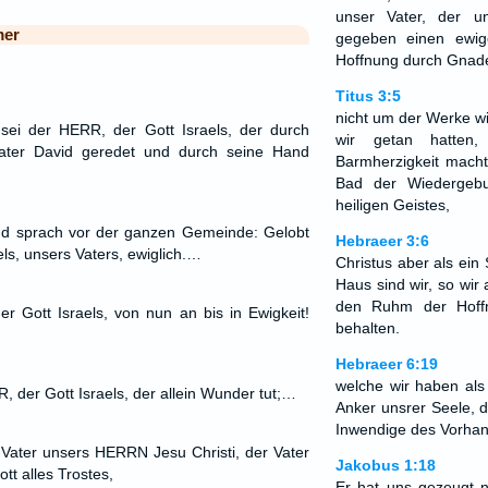
unser Vater, der u
mer
gegeben einen ewig
Hoffnung durch Gnad
Titus 3:5
nicht um der Werke wil
sei der HERR, der Gott Israels, der durch
wir getan hatten,
ter David geredet und durch seine Hand
Barmherzigkeit macht
Bad der Wiedergeb
heiligen Geistes,
d sprach vor der ganzen Gemeinde: Gelobt
Hebraeer 3:6
els, unsers Vaters, ewiglich.…
Christus aber als ein
Haus sind wir, so wir
den Ruhm der Hoff
r Gott Israels, von nun an bis in Ewigkeit!
behalten.
Hebraeer 6:19
welche wir haben als
, der Gott Israels, der allein Wunder tut;…
Anker unsrer Seele, d
Inwendige des Vorhan
 Vater unsers HERRN Jesu Christi, der Vater
Jakobus 1:18
tt alles Trostes,
Er hat uns gezeugt 