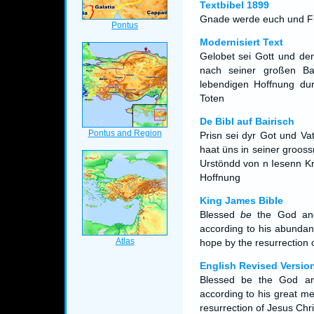
Textbibel 1899
Gnade werde euch und Fri
Modernisiert Text
Gelobet sei Gott und de
nach seiner großen Ba
lebendigen Hoffnung dur
Toten
De Bibl auf Bairisch
Prisn sei dyr Got und Va
haat üns in seiner groo
Urstöndd von n Iesenn Kr
Hoffnung
King James Bible
Blessed
be
the God and
according to his abundan
hope by the resurrection 
English Revised Versio
Blessed be the God an
according to his great me
resurrection of Jesus Chr