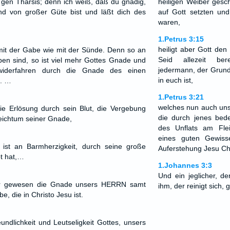
gen Tharsis; denn ich weiß, daß du gnädig,
heiligen Weiber gesc
nd von großer Güte bist und läßt dich des
auf Gott setzten un
waren,
1.Petrus 3:15
heiligt aber Gott de
s mit der Gabe wie mit der Sünde. Denn so an
Seid allezeit ber
ben sind, so ist viel mehr Gottes Gnade und
jedermann, der Grund 
 widerfahren durch die Gnade des einen
in euch ist,
s. …
1.Petrus 3:21
welches nun auch uns 
e Erlösung durch sein Blut, die Vergebung
die durch jenes bede
ichtum seiner Gnade,
des Unflats am Fle
eines guten Gewiss
 ist an Barmherzigkeit, durch seine große
Auferstehung Jesu Chr
bt hat,…
1.Johannes 3:3
Und ein jeglicher, d
her gewesen die Gnade unsers HERRN samt
ihm, der reinigt sich, 
, die in Christo Jesu ist.
undlichkeit und Leutseligkeit Gottes, unsers