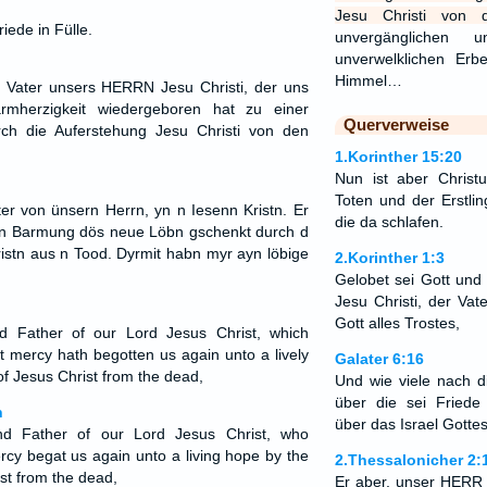
Jesu Christi von 
ede in Fülle.
unvergänglichen 
unverwelklichen Erb
Himmel…
r Vater unsers HERRN Jesu Christi, der uns
rmherzigkeit wiedergeboren hat zu einer
Querverweise
ch die Auferstehung Jesu Christi von den
1.Korinther 15:20
Nun ist aber Christ
Toten und der Erstli
ter von ünsern Herrn, yn n Iesenn Kristn. Er
die da schlafen.
ssn Barmung dös neue Löbn gschenkt durch d
istn aus n Tood. Dyrmit habn myr ayn löbige
2.Korinther 1:3
Gelobet sei Gott un
Jesu Christi, der Vat
Gott alles Trostes,
 Father of our Lord Jesus Christ, which
t mercy hath begotten us again unto a lively
Galater 6:16
of Jesus Christ from the dead,
Und wie viele nach d
über die sei Friede
n
über das Israel Gottes
d Father of our Lord Jesus Christ, who
rcy begat us again unto a living hope by the
2.Thessalonicher 2:
ist from the dead,
Er aber, unser HERR 