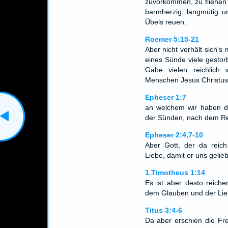
zuvorkommen, zu fliehen 
barmherzig, langmütig u
Übels reuen.
Roemer 5:15-21
Aber nicht verhält sich'
eines Sünde viele gestor
Gabe vielen reichlich
Menschen Jesus Christu
Epheser 1:7
an welchem wir haben di
der Sünden, nach dem Re
Epheser 2:4,7-10
Aber Gott, der da reich
Liebe, damit er uns gelie
1.Timotheus 1:14
Es ist aber desto reic
dem Glauben und der Liebe
Titus 3:4-6
Da aber erschien die Fre