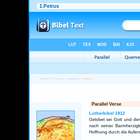
Bibel
>
1.Petrus
>
Kapitel 1
> Vers 3
Parallel Verse
Lutherbibel 1912
Gelobet sei Gott und de
nach seiner Barmherzigk
Hoffnung durch die Aufers