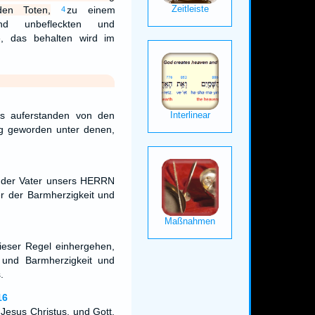
den Toten,
zu einem
4
und unbefleckten und
e, das behalten wird im
us auferstanden von den
ng geworden unter denen,
d der Vater unsers HERRN
er der Barmherzigkeit und
ieser Regel einhergehen,
 und Barmherzigkeit und
.
16
Jesus Christus, und Gott,