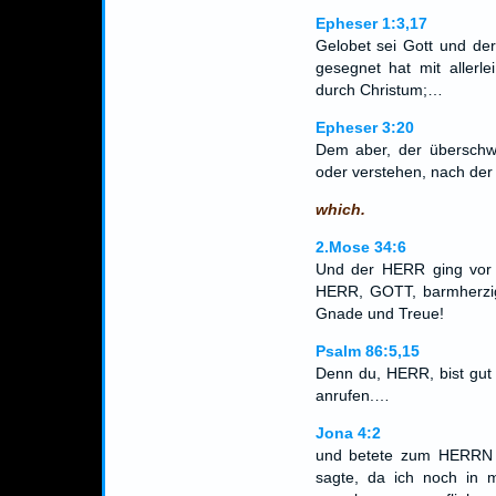
Epheser 1:3,17
Gelobet sei Gott und de
gesegnet hat mit allerl
durch Christum;…
Epheser 3:20
Dem aber, der überschwe
oder verstehen, nach der K
which.
2.Mose 34:6
Und der HERR ging vor 
HERR, GOTT, barmherzig
Gnade und Treue!
Psalm 86:5,15
Denn du, HERR, bist gut 
anrufen.…
Jona 4:2
und betete zum HERRN u
sagte, da ich noch in 