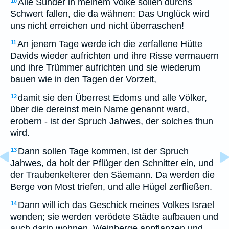
Alle Sünder in meinem Volke sollen durchs
10
Schwert fallen, die da wähnen: Das Unglück wird
uns nicht erreichen und nicht überraschen!
An jenem Tage werde ich die zerfallene Hütte
11
Davids wieder aufrichten und ihre Risse vermauern
und ihre Trümmer aufrichten und sie wiederum
bauen wie in den Tagen der Vorzeit,
damit sie den Überrest Edoms und alle Völker,
12
über die dereinst mein Name genannt ward,
erobern - ist der Spruch Jahwes, der solches thun
wird.
Dann sollen Tage kommen, ist der Spruch
13
Jahwes, da holt der Pflüger den Schnitter ein, und
der Traubenkelterer den Säemann. Da werden die
Berge von Most triefen, und alle Hügel zerfließen.
Dann will ich das Geschick meines Volkes Israel
14
wenden; sie werden verödete Städte aufbauen und
auch darin wohnen, Weinberge anpflanzen und