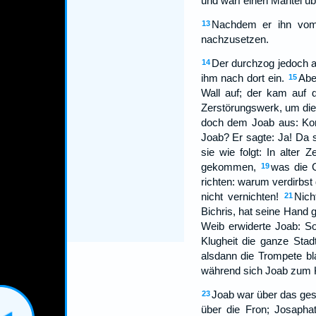
und warf einen Mantel üb
Nachdem er ihn vom
13
nachzusetzen.
Der durchzog jedoch a
14
ihm nach dort ein.
Abe
15
Wall auf; der kam auf 
Zerstörungswerk, um die
doch dem Joab aus: Ko
Joab? Er sagte: Ja! Da s
sie wie folgt: In alter
gekommen,
was die G
19
richten: warum verdirbs
nicht vernichten!
Nich
21
Bichris, hat seine Hand 
Weib erwiderte Joab: So
Klugheit die ganze Sta
alsdann die Trompete bl
während sich Joab zum 
Joab war über das gesa
23
über die Fron; Josaphat