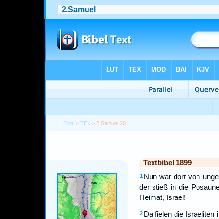
Bibel
>
TEX
> 2.Samuel 20
Textbibel 1899
Nun war dort von unge
1
der stieß in die Posaune
Heimat, Israel!
Da fielen die Israelit
2