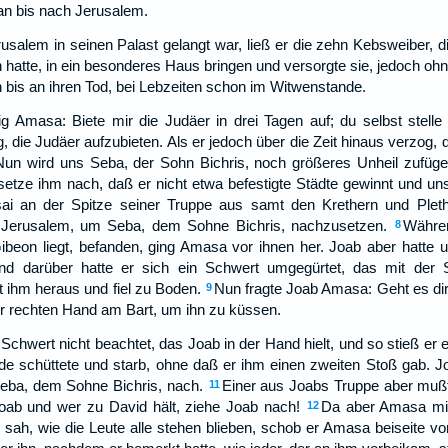
an bis nach Jerusalem.
usalem in seinen Palast gelangt war, ließ er die zehn Kebsweiber, 
hatte, in ein besonderes Haus bringen und versorgte sie, jedoch o
 bis an ihren Tod, bei Lebzeiten schon im Witwenstande.
 Amasa: Biete mir die Judäer in drei Tagen auf; du selbst stelle 
 die Judäer aufzubieten. Als er jedoch über die Zeit hinaus verzog, d
Nun wird uns Seba, der Sohn Bichris, noch größeres Unheil zufüg
setze ihm nach, daß er nicht etwa befestigte Städte gewinnt und un
ai an der Spitze seiner Truppe aus samt den Krethern und Plet
n Jerusalem, um Seba, dem Sohne Bichris, nachzusetzen.
Währen
8
Gibeon liegt, befanden, ging Amasa vor ihnen her. Joab aber hatte 
d darüber hatte er sich ein Schwert umgegürtet, das mit der 
tt ihm heraus und fiel zu Boden.
Nun fragte Joab Amasa: Geht es dir
9
r rechten Hand am Bart, um ihn zu küssen.
chwert nicht beachtet, das Joab in der Hand hielt, und so stieß er e
de schüttete und starb, ohne daß er ihm einen zweiten Stoß gab. J
Seba, dem Sohne Bichris, nach.
Einer aus Joabs Truppe aber mußt
11
oab und wer zu David hält, ziehe Joab nach!
Da aber Amasa mit
12
sah, wie die Leute alle stehen blieben, schob er Amasa beiseite 