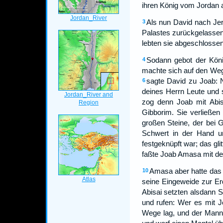
ihren König vom Jordan 
Als nun David nach Jer
3
Palastes zurückgelassen 
lebten sie abgeschlossen
Sodann gebot der König
4
machte sich auf den Weg,
sagte David zu Joab: 
6
deines Herrn Leute und 
zog denn Joab mit Abis
Gibborim. Sie verließe
großen Steine, der bei 
Schwert in der Hand un
festgeknüpft war; das gli
faßte Joab Amasa mit de
Amasa aber hatte das S
10
seine Eingeweide zur Er
Abisai setzten alsdann 
und rufen: Wer es mit J
Wege lag, und der Mann 