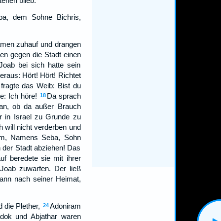
tehen blieb.
a, dem Sohne Bichris,
kamen zuhauf und drangen
ten gegen die Stadt einen
oab bei sich hatte sein
eraus: Hört! Hört! Richtet
 fragte das Weib: Bist du
e: Ich höre!
Da sprach
18
 Dan, ob da außer Brauch
r in Israel zu Grunde zu
h will nicht verderben und
aim, Namens Seba, Sohn
n der Stadt abziehen! Das
uf beredete sie mit ihrer
Joab zuwarfen. Der ließ
mann nach seiner Heimat,
 die Plether,
Adoniram
24
adok und Abjathar waren