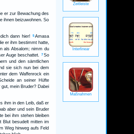
die er zur Bewachung des
hne ihnen beizuwohnen. So
dich dann hier!
Amasa
5
ie er ihm bestimmt hatte,
en als Absalom; nimm du
ser Auge beschattet.
So
7
hern und den sämtlichen
d sie sich nun bei dem
unter dem Waffenrock ein
Scheide an seiner Hüfte
 gut, mein Bruder? Dabei
s ihm in den Leib, daß er
oab aber und sein Bruder
e bei ihm stehen bleiben
 Blut besudelt mitten im
vom Weg hinweg aufs Feld