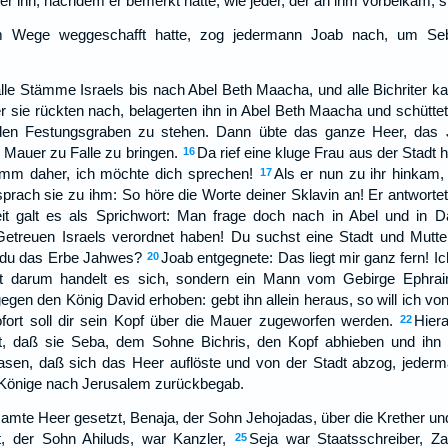
er ihn, nachdem er bemerkt hatte, wie jeder, der an ihm vorbeikam, s
 Wege weggeschafft hatte, zog jedermann Joab nach, um Seb
lle Stämme Israels bis nach Abel Beth Maacha, und alle Bichriter 
r sie rückten nach, belagerten ihn in Abel Beth Maacha und schütte
den Festungsgraben zu stehen. Dann übte das ganze Heer, das J
 Mauer zu Falle zu bringen.
Da rief eine kluge Frau aus der Stadt h
16
mm daher, ich möchte dich sprechen!
Als er nun zu ihr hinkam,
17
prach sie zu ihm: So höre die Worte deiner Sklavin an! Er antwortet
 Zeit galt es als Sprichwort: Man frage doch nach in Abel und in
etreuen Israels verordnet haben! Du suchst eine Stadt und Mutte
t du das Erbe Jahwes?
Joab entgegnete: Das liegt mir ganz fern! Ic
20
t darum handelt es sich, sondern ein Mann vom Gebirge Ephr
gegen den König David erhoben: gebt ihn allein heraus, so will ich vo
fort soll dir sein Kopf über die Mauer zugeworfen werden.
Hiera
22
dt, daß sie Seba, dem Sohne Bichris, den Kopf abhieben und ihn 
asen, daß sich das Heer auflöste und von der Stadt abzog, jeder
Könige nach Jerusalem zurückbegab.
mte Heer gesetzt, Benaja, der Sohn Jehojadas, über die Krether und
, der Sohn Ahiluds, war Kanzler,
Seja war Staatsschreiber, Z
25