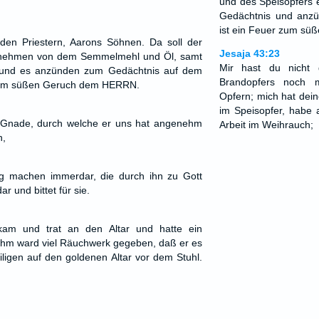
und des Speisopfers 
Gedächtnis und anzü
ist ein Feuer zum s
den Priestern, Aarons Söhnen. Da soll der
Jesaja 43:23
l nehmen von dem Semmelmehl und Öl, samt
Mir hast du nicht 
und es anzünden zum Gedächtnis auf dem
Brandopfers noch 
r zum süßen Geruch dem HERRN.
Opfern; mich hat dein
im Speisopfer, habe 
n Gnade, durch welche er uns hat angenehm
Arbeit im Weihrauch;
n,
g machen immerdar, die durch ihn zu Gott
 und bittet für sie.
kam und trat an den Altar und hatte ein
ihm ward viel Räuchwerk gegeben, daß er es
ligen auf den goldenen Altar vor dem Stuhl.