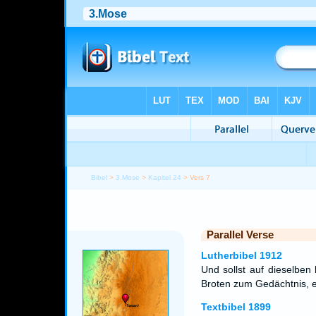
Bibel
>
3.Mose
>
Kapitel 24
> Vers 7
Parallel Verse
Lutherbibel 1912
Und sollst auf dieselben
Broten zum Gedächtnis,
Textbibel 1899