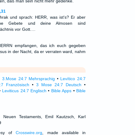
en, daß man sein nicht mehr gedenke.
,31
chrak und sprach: HERR, was ist's? Er aber
ne Gebete und deine Almosen sind
chtnis vor Gott.…
HERRN empfangen, das ich euch gegeben
us in der Nacht, da er verraten ward, nahm
•
3.Mose 24:7 Mehrsprachig
•
Levítico 24:7
4:7 Französisch
•
3 Mose 24:7 Deutsch
•
•
Leviticus 24:7 Englisch
•
Bible Apps
•
Bible
d Neuen Testaments, Emil Kautzsch, Karl
9
tesy of
Crosswire.org
, made available in