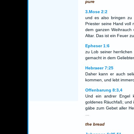
pure
3.Mose 2:2
und es also bringen zu 
Priester seine Hand vol
dem ganzen Weihrauch 
Altar. Das ist ein Feue
Epheser 1:6
zu Lob seiner herrliche
gemacht in dem Geliebte
Hebraeer 7:25
Daher kann er auch seli
kommen, und lebt immerdar
Offenbarung 8:3,4
Und ein andrer Engel 
goldenes Räuchfaß; und 
gäbe zum Gebet aller Hei
…
the bread