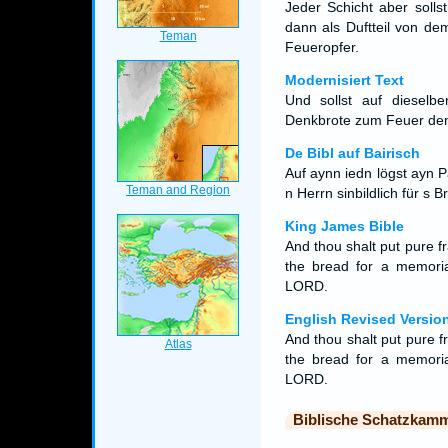
Jeder Schicht aber solls
dann als Duftteil von de
Feueropfer.
Modernisiert Text
Und sollst auf dieselb
Denkbrote zum Feuer d
De Bibl auf Bairisch
Auf aynn iedn lögst ayn P
n Herrn sinbildlich für s B
King James Bible
And thou shalt put pure 
the bread for a memori
LORD.
English Revised Versio
And thou shalt put pure f
the bread for a memoria
LORD.
Biblische Schatzkam