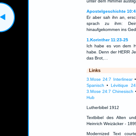
unter dem Himmel austilg
Apostelgeschichte 10:4
Er aber sah ihn an, ers
sprach zu ihm: Dei
hinaufgekommen ins Gedä
1.Korinther 11:23-25
Ich habe es von dem 
habe. Denn der HERR Jes
das Brot,…
Links
3.Mose 24:7 Interlinear
Spanisch
•
Lévitique 2
3.Mose 24:7 Chinesisch
Hub
Lutherbibel 1912
Textbibel des Alten un
Heinrich Weizäcker - 189
Modernized Text cour