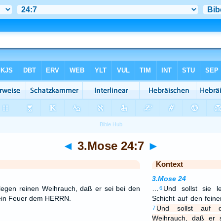
◄
3.Mose 24:7
►
Kontext
3.Mose 24
 legen reinen Weihrauch, daß er sei bei den
…
Und sollst sie 
6
 ein Feuer dem HERRN.
Schicht auf den fei
Und sollst auf d
7
Weihrauch, daß er 