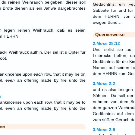
t du reinen Weihrauch beigeben; dieser soll
Gedächtnis, ein F
m Brote dienen als ein Jahwe dargebrachtes
Sabbate für und für 
dem HERRN, von de
ewigen Bund.…
en legen reinen Weihrauch, daß es seien
Querverweise
em HERRN.
2.Mose 28:12
Und sollst sie auf
äckl Weihrauck aufhin. Der sel ist s Opfer für
Leibrocks heften, 
root.
Gedächtnis für die Kin
Namen auf seinen be
dem HERRN zum Gedä
frankincense upon
each
row, that it may be on
al,
even
an offering made by fire unto the
3.Mose 2:2
und es also bringen 
Söhnen. Da soll der 
n
nehmen von dem Se
rankincense upon each row, that it may be to
dem ganzen Weihrau
l, even an offering made by fire unto the
Gedächtnis auf dem 
zum süßen Geruch 
mer
3.Mose 2:9