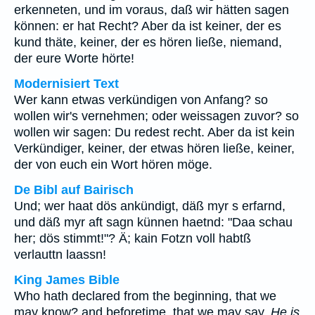
erkenneten, und im voraus, daß wir hätten sagen
können: er hat Recht? Aber da ist keiner, der es
kund thäte, keiner, der es hören ließe, niemand,
der eure Worte hörte!
Modernisiert Text
Wer kann etwas verkündigen von Anfang? so
wollen wir's vernehmen; oder weissagen zuvor? so
wollen wir sagen: Du redest recht. Aber da ist kein
Verkündiger, keiner, der etwas hören ließe, keiner,
der von euch ein Wort hören möge.
De Bibl auf Bairisch
Und; wer haat dös ankündigt, däß myr s erfarnd,
und däß myr aft sagn künnen haetnd: "Daa schau
her; dös stimmt!"? Ä; kain Fotzn voll habtß
verlauttn laassn!
King James Bible
Who hath declared from the beginning, that we
may know? and beforetime, that we may say,
He is