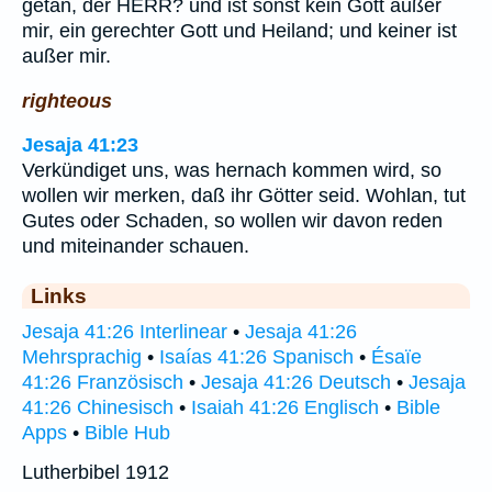
getan, der HERR? und ist sonst kein Gott außer
mir, ein gerechter Gott und Heiland; und keiner ist
außer mir.
righteous
Jesaja 41:23
Verkündiget uns, was hernach kommen wird, so
wollen wir merken, daß ihr Götter seid. Wohlan, tut
Gutes oder Schaden, so wollen wir davon reden
und miteinander schauen.
Links
Jesaja 41:26 Interlinear
•
Jesaja 41:26
Mehrsprachig
•
Isaías 41:26 Spanisch
•
Ésaïe
41:26 Französisch
•
Jesaja 41:26 Deutsch
•
Jesaja
41:26 Chinesisch
•
Isaiah 41:26 Englisch
•
Bible
Apps
•
Bible Hub
Lutherbibel 1912