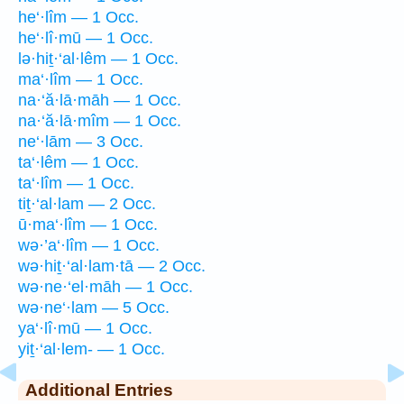
he‘·lîm — 1 Occ.
he‘·lî·mū — 1 Occ.
lə·hiṯ·‘al·lêm — 1 Occ.
ma‘·lîm — 1 Occ.
na·‘ă·lā·māh — 1 Occ.
na·‘ă·lā·mîm — 1 Occ.
ne‘·lām — 3 Occ.
ta‘·lêm — 1 Occ.
ta‘·lîm — 1 Occ.
tiṯ·‘al·lam — 2 Occ.
ū·ma‘·lîm — 1 Occ.
wə·’a‘·lîm — 1 Occ.
wə·hiṯ·‘al·lam·tā — 2 Occ.
wə·ne·‘el·māh — 1 Occ.
wə·ne‘·lam — 5 Occ.
ya‘·lî·mū — 1 Occ.
yiṯ·‘al·lem- — 1 Occ.
Additional Entries