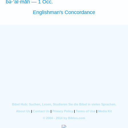
bə·‘al·māh — 1 Occ.
Englishman's Concordance