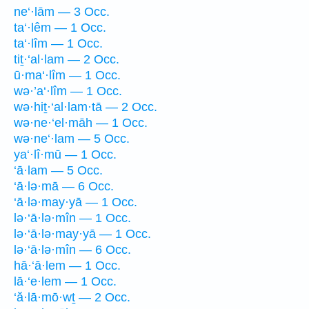
ne‘·lām — 3 Occ.
ta‘·lêm — 1 Occ.
ta‘·lîm — 1 Occ.
tiṯ·‘al·lam — 2 Occ.
ū·ma‘·lîm — 1 Occ.
wə·’a‘·lîm — 1 Occ.
wə·hiṯ·‘al·lam·tā — 2 Occ.
wə·ne·‘el·māh — 1 Occ.
wə·ne‘·lam — 5 Occ.
ya‘·lî·mū — 1 Occ.
‘ā·lam — 5 Occ.
‘ā·lə·mā — 6 Occ.
‘ā·lə·may·yā — 1 Occ.
lə·‘ā·lə·mîn — 1 Occ.
lə·‘ā·lə·may·yā — 1 Occ.
lə·‘ā·lə·mîn — 6 Occ.
hā·‘ā·lem — 1 Occ.
lā·‘e·lem — 1 Occ.
‘ă·lā·mō·wṯ — 2 Occ.