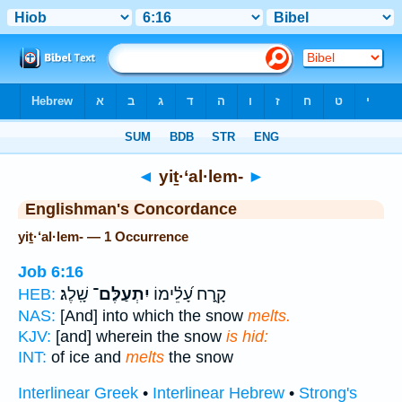
Bible
>
Strong's
> Hebrew
◄
yiṯ·‘al·lem-
►
Englishman's Concordance
yiṯ·‘al·lem- — 1 Occurrence
Job 6:16
קָ֑רַח עָ֝לֵ֗ימוֹ
יִתְעַלֶּם־
שָֽׁלֶג׃
HEB:
NAS:
[And] into which the snow
melts.
KJV:
[and] wherein the snow
is hid:
INT:
of ice and
melts
the snow
Interlinear Greek
•
Interlinear Hebrew
•
Strong's