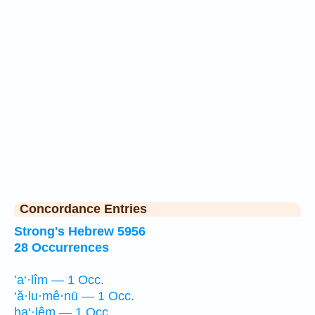
Concordance Entries
Strong's Hebrew 5956
28 Occurrences
’a‘·lîm — 1 Occ.
‘ă·lu·mê·nū — 1 Occ.
ha‘·lêm — 1 Occ.