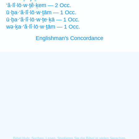
‘ă·lî·lō·w·ṯê·ḵem — 2 Occ.
ū·ḇa·‘ă·lî·lō·w·ṯām — 1 Occ.
ū·ḇa·‘ă·lî·lō·w·ṯe·ḵā — 1 Occ.
wə·ḵa·‘ă·lî·lō·w·ṯām — 1 Occ.
Englishman's Concordance