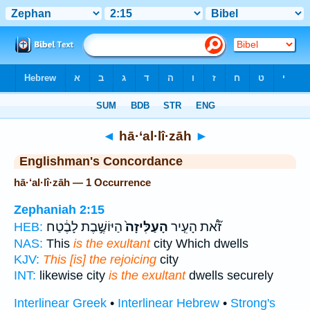
Bible
>
Strong's
> Hebrew
◄
hā·‘al·lî·zāh
►
Englishman's Concordance
hā·‘al·lî·zāh — 1 Occurrence
Zephaniah 2:15
זֹ֞א֠ת הָעִ֤יר
הָעַלִּיזָה֙
הַיּוֹשֶׁ֣בֶת לָבֶ֔טַח
HEB:
NAS:
This
is the exultant
city Which dwells
KJV:
This [is] the rejoicing
city
INT:
likewise city
is the exultant
dwells securely
Interlinear Greek
•
Interlinear Hebrew
•
Strong's