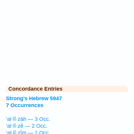
Concordance Entries
Strong's Hebrew 5947
7 Occurrences
‘al·lî·zāh — 3 Occ.
‘al·lî·zê — 2 Occ.
‘al·lî·zîm — 1 Occ.