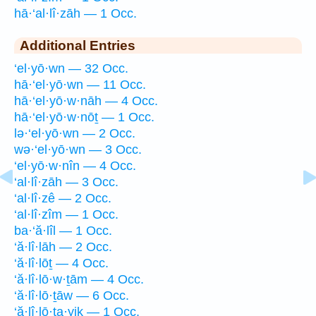
hā·‘al·lî·zāh — 1 Occ.
Additional Entries
‘el·yō·wn — 32 Occ.
hā·‘el·yō·wn — 11 Occ.
hā·‘el·yō·w·nāh — 4 Occ.
hā·‘el·yō·w·nōṯ — 1 Occ.
lə·‘el·yō·wn — 2 Occ.
wə·‘el·yō·wn — 3 Occ.
‘el·yō·w·nîn — 4 Occ.
‘al·lî·zāh — 3 Occ.
‘al·lî·zê — 2 Occ.
‘al·lî·zîm — 1 Occ.
ba·‘ă·lîl — 1 Occ.
‘ă·lî·lāh — 2 Occ.
‘ă·lî·lōṯ — 4 Occ.
‘ă·lî·lō·w·ṯām — 4 Occ.
‘ă·lî·lō·ṯāw — 6 Occ.
‘ă·lî·lō·ṯa·yiḵ — 1 Occ.