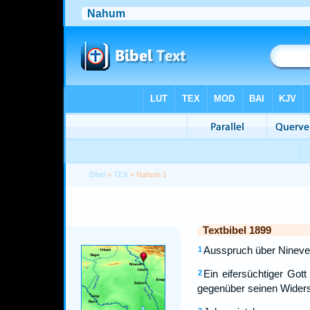
Bibel
>
TEX
> Nahum 1
Textbibel 1899
Ausspruch über Nineve
1
Ein eifersüchtiger Go
2
gegenüber seinen Widers