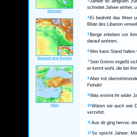
Jahwe ist langsam zum
3
schreitet Jahwe einher, 
Er bedroht das Meer u
4
Blüte des Libanon verwel
Berge erbeben vor ihm,
5
darauf wohnen.
Wer kann Stand halten 
6
Sein Grimm ergießt sich
7
er kennt wohl, die bei ih
Aber mit überströmender
8
Feinde!
Was ersinnt ihr wider 
9
Wären sie auch wie Do
10
verzehrt.
Aus dir ging hervor, d
11
So spricht Jahwe: Mög
12