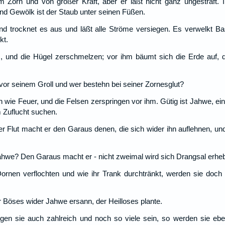
 Zorn und von großer Kraft, aber er läßt nicht ganz ungestraft.
und Gewölk ist der Staub unter seinen Füßen.
nd trocknet es aus und läßt alle Ströme versiegen. Es verwelkt B
kt.
 und die Hügel zerschmelzen; vor ihm bäumt sich die Erde auf, de
vor seinem Groll und wer bestehn bei seiner Zornesglut?
 wie Feuer, und die Felsen zerspringen vor ihm. Gütig ist Jahwe, ein
m Zuflucht suchen.
 Flut macht er den Garaus denen, die sich wider ihn auflehnen, und 
Jahwe? Den Garaus macht er - nicht zweimal wird sich Drangsal erhe
rnen verflochten und wie ihr Trank durchtränkt, werden sie doch w
er Böses wider Jahwe ersann, der Heilloses plante.
en sie auch zahlreich und noch so viele sein, so werden sie ebe