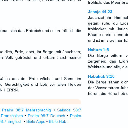
fröhlich; das Meer br
Jesaja 44:23
Jauchzet ihr Himme
getan; rufe, du Erd
frohlocket mit Jauc
reue sich das Erdreich und seien fröhlich die
Bäume darin! denn d
und ist in Israel herrlic
Nahum 1:5
ue dich, Erde, lobet, ihr Berge, mit Jauchzen;
Die Berge zittern 
 Volk getröstet und erbarmt sich seiner
zergehen; das Erdr
Weltkreis und alle, d
Habakuk 3:10
wächs aus der Erde wächst und Same im
Die Berge sahen dic
rd Gerechtigkeit und Lob vor allen Heiden
der Wasserstrom fuhr 
RN HERRN.
hören, die Höhe hob 
•
Psalm 98:7 Mehrsprachig
•
Salmos 98:7
Französisch
•
Psalm 98:7 Deutsch
•
Psalm
8:7 Englisch
•
Bible Apps
•
Bible Hub