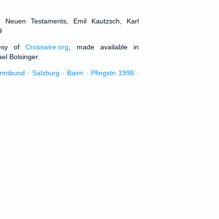
d Neuen Testaments, Emil Kautzsch, Karl
9
tesy of
Crosswire.org
, made available in
el Bolsinger.
urmibund · Salzburg · Bairn · Pfingstn 1998 ·