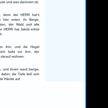
ause und was darinnen ist;
l, denn der HERR hat's
e hier unten; ihr Berge,
hzen, der Wald und alle
er HERR hat Jakob erlöst
h.
vor ihm, und die Hügel
eich bebt vor ihm, der
ie darauf wohnen.
h, und ihnen ward bange;
dahin, die Tiefe ließ sich
die Hände auf.