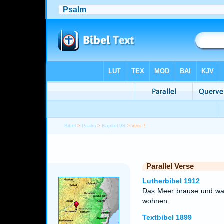
Bibel
>
Psalm
>
Kapitel 98
> Vers 7
Parallel Verse
Lutherbibel 1912
Das Meer brause und was
wohnen.
Textbibel 1899