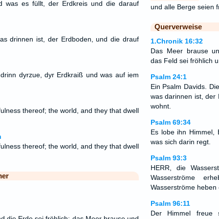
was es füllt, der Erdkreis und die darauf
und alle Berge seien 
Querverweise
s drinnen ist, der Erdboden, und die drauf
1.Chronik 16:32
Das Meer brause un
das Feld sei fröhlich u
drinn dyrzue, dyr Erdkraiß und was auf iem
Psalm 24:1
Ein Psalm Davids. Di
was darinnen ist, de
wohnt.
fulness thereof; the world, and they that dwell
Psalm 69:34
Es lobe ihn Himmel, 
n
was sich darin regt.
fulness thereof; the world, and they that dwell
Psalm 93:3
HERR, die Wasserst
mer
Wasserströme erhe
Wasserströme heben 
Psalm 96:11
Der Himmel freue 
d die Erde sei fröhlich; das Meer brause und