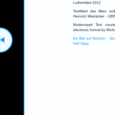
Lutherbibel 1912
Textbibel des Alten un
Heinrich Weizäcker - 189
Modernized Text cour
electronic format by Micha
De Bibl auf Bairisch · St
Hell Sepp