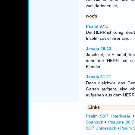
was darinnen ist;
world
Psalm 97:1
Der HERR ist König; des f
Inseln, soviel ihrer sind.
Jesaja 49:13
Jauchzet, ihr Himmel, fre
denn der HERR hat sein
Elenden.
Jesaja 61:11
Denn gleichwie das Ge
Garten aufgeht, also wi
aufgehen aus dem HER
Links
Psalm 98:7 Interlinear
Spanisch
•
Psaume 98:7 
98:7 Chinesisch
•
Psalm 9