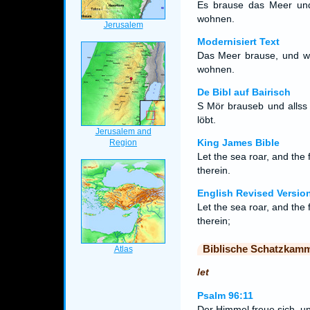
Es brause das Meer und 
wohnen.
Modernisiert Text
Das Meer brause, und wa
wohnen.
De Bibl auf Bairisch
S Mör brauseb und allss 
löbt.
King James Bible
Let the sea roar, and the 
therein.
English Revised Versio
Let the sea roar, and the 
therein;
Biblische Schatzkam
let
Psalm 96:11
Der Himmel freue sich, un