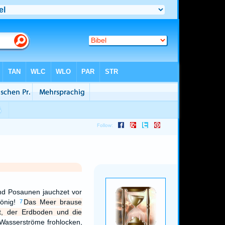
d Posaunen jauchzet vor
önig!
Das Meer brause
7
t, der Erdboden und die
Wasserströme frohlocken,