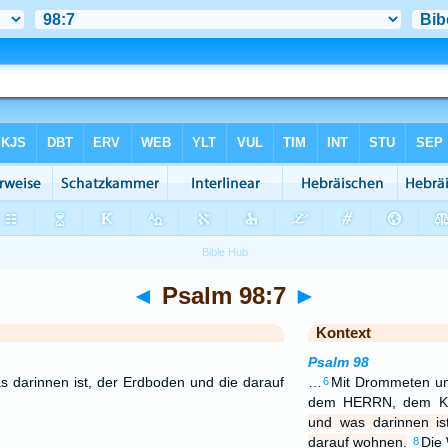
◄
Psalm 98:7
►
Kontext
Psalm 98
 darinnen ist, der Erdboden und die darauf
…
Mit Drommeten un
6
dem HERRN, dem K
und was darinnen is
darauf wohnen.
Die 
8