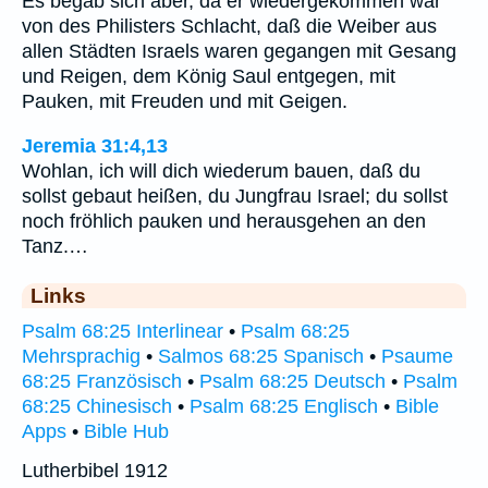
Es begab sich aber, da er wiedergekommen war
von des Philisters Schlacht, daß die Weiber aus
allen Städten Israels waren gegangen mit Gesang
und Reigen, dem König Saul entgegen, mit
Pauken, mit Freuden und mit Geigen.
Jeremia 31:4,13
Wohlan, ich will dich wiederum bauen, daß du
sollst gebaut heißen, du Jungfrau Israel; du sollst
noch fröhlich pauken und herausgehen an den
Tanz.…
Links
Psalm 68:25 Interlinear
•
Psalm 68:25
Mehrsprachig
•
Salmos 68:25 Spanisch
•
Psaume
68:25 Französisch
•
Psalm 68:25 Deutsch
•
Psalm
68:25 Chinesisch
•
Psalm 68:25 Englisch
•
Bible
Apps
•
Bible Hub
Lutherbibel 1912