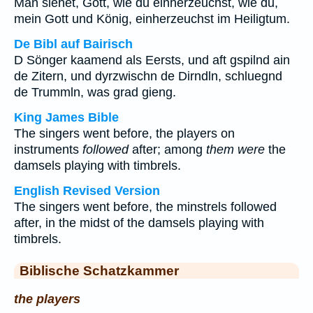
Man siehet, Gott, wie du einherzeuchst, wie du,
mein Gott und König, einherzeuchst im Heiligtum.
De Bibl auf Bairisch
D Sönger kaamend als Eersts, und aft gspilnd ain
de Zitern, und dyrzwischn de Dirndln, schluegnd
de Trummln, was grad gieng.
King James Bible
The singers went before, the players on
instruments
followed
after; among
them were
the
damsels playing with timbrels.
English Revised Version
The singers went before, the minstrels followed
after, in the midst of the damsels playing with
timbrels.
Biblische Schatzkammer
the players