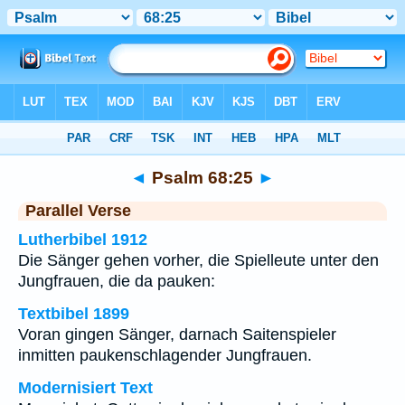
Bibel
>
Psalm
>
Kapitel 68
> Vers 25
◄
Psalm 68:25
►
Parallel Verse
Lutherbibel 1912
Die Sänger gehen vorher, die Spielleute unter den
Jungfrauen, die da pauken:
Textbibel 1899
Voran gingen Sänger, darnach Saitenspieler
inmitten paukenschlagender Jungfrauen.
Modernisiert Text