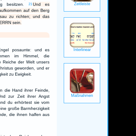
ag besitzen.
Und es
21
raufkommen auf den Berg
sau zu richten; und das
HERRN sein.
Engel posaunte: und es
mmen im Himmel, die
e Reiche der Welt unsers
ristus geworden, und er
keit zu Ewigkeit.
n die Hand ihrer Feinde,
Und zur Zeit ihrer Angst
 und du erhörtest sie vom
ine große Barmherzigkeit
nde, die ihnen halfen aus