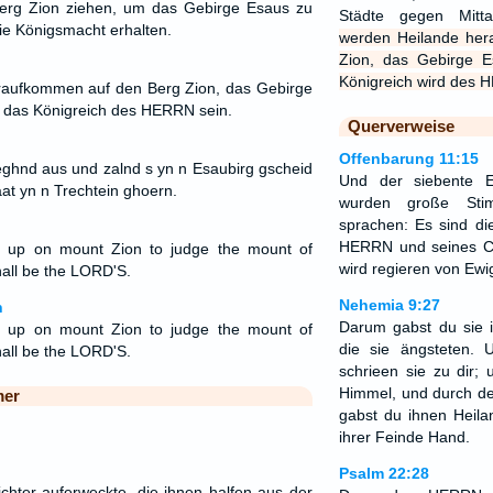
erg Zion ziehen, um das Gebirge Esaus zu
Städte gegen Mitt
ie Königsmacht erhalten.
werden Heilande he
Zion, das Gebirge E
Königreich wird des 
aufkommen auf den Berg Zion, das Gebirge
rd das Königreich des HERRN sein.
Querverweise
Offenbarung 11:15
ieghnd aus und zalnd s yn n Esaubirg gscheid
Und der siebente 
at yn n Trechtein ghoern.
wurden große Sti
sprachen: Es sind di
HERRN und seines Ch
e up on mount Zion to judge the mount of
wird regieren von Ewig
all be the LORD'S.
Nehemia 9:27
n
Darum gabst du sie i
e up on mount Zion to judge the mount of
die sie ängsteten. 
all be the LORD'S.
schrieen sie zu dir;
Himmel, und durch de
mer
gabst du ihnen Heila
ihrer Feinde Hand.
Psalm 22:28
ter auferweckte, die ihnen halfen aus der