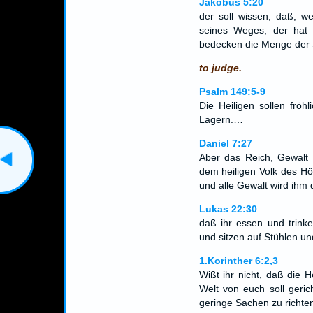
Jakobus 5:20
der soll wissen, daß, w
seines Weges, der hat
bedecken die Menge der
to judge.
Psalm 149:5-9
Die Heiligen sollen fröh
Lagern.…
Daniel 7:27
Aber das Reich, Gewalt
dem heiligen Volk des Hö
und alle Gewalt wird ihm
Lukas 22:30
daß ihr essen und trink
und sitzen auf Stühlen und
1.Korinther 6:2,3
Wißt ihr nicht, daß die 
Welt von euch soll geric
geringe Sachen zu richt