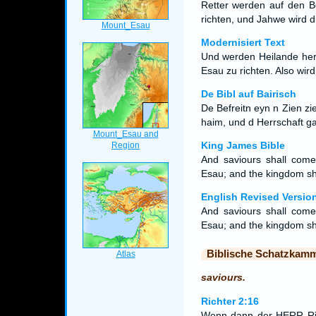
Retter werden auf den B
richten, und Jahwe wird d
Modernisiert Text
Und werden Heilande her
Esau zu richten. Also wi
De Bibl auf Bairisch
De Befreitn eyn n Zien z
haim, und d Herrschaft ga
King James Bible
And saviours shall com
Esau; and the kingdom sh
English Revised Versio
And saviours shall com
Esau; and the kingdom sh
Biblische Schatzkam
saviours.
Richter 2:16
Wenn dann der HERR Rich