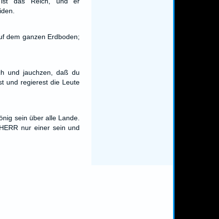
st das Reich, und er
iden.
auf dem ganzen Erdboden;
ich und jauchzen, daß du
st und regierest die Leute
nig sein über alle Lande.
 HERR nur einer sein und