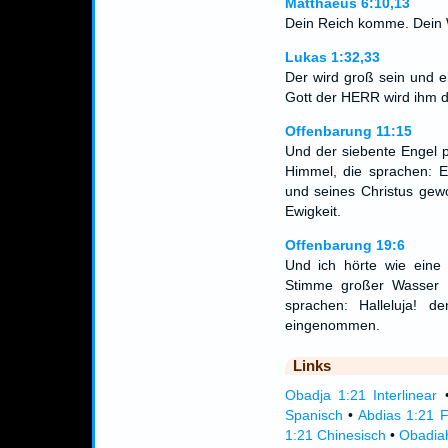
Matthaeus 6:10,13
Dein Reich komme. Dein 
Lukas 1:32,33
Der wird groß sein und 
Gott der HERR wird ihm d
Offenbarung 11:15
Und der siebente Engel 
Himmel, die sprachen: 
und seines Christus gewo
Ewigkeit.
Offenbarung 19:6
Und ich hörte wie eine
Stimme großer Wasser 
sprachen: Halleluja! 
eingenommen.
Links
Obadja 1:21 Interlinear
Spanisch
•
Abdias 1:21 F
1:21 Chinesisch
•
Obadiah