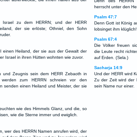
Denn des HERRN i
herrscht unter den He
Psalm 47:7
er Israel zu dem HERRN; und der HERR
Denn Gott ist König 
iland, der sie erlöste; Othniel, den Sohn
lobsinget ihm klüglich!
ruder.
Psalm 67:4
Die Völker freuen s
 einen Heiland, der sie aus der Gewalt der
die Leute recht richte
er Israel in ihren Hütten wohnten wie zuvor.
auf Erden. (Sela.)
Sacharja 14:9
en und Zeugnis sein dem HERR Zebaoth in
Und der HERR wird Kö
e werden zum HERRN schreien vor den
Zu der Zeit wird der
en senden einen Heiland und Meister, der sie
sein Name nur einer.
euchten wie des Himmels Glanz, und die, so
eisen, wie die Sterne immer und ewiglich.
en, wer des HERRN Namen anrufen wird, der