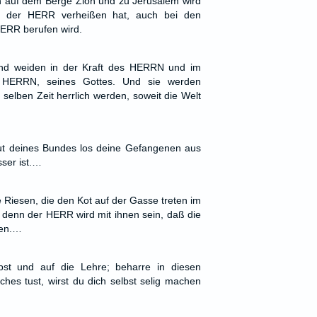
nn auf dem Berge Zion und zu Jerusalem wird
ie der HERR verheißen hat, auch bei den
HERR berufen wird.
und weiden in der Kraft des HERRN und im
HERRN, seines Gottes. Und sie werden
selben Zeit herrlich werden, soweit die Welt
lut deines Bundes los deine Gefangenen aus
ser ist.…
ie Riesen, die den Kot auf der Gasse treten im
en; denn der HERR wird mit ihnen sein, daß die
den.…
bst und auf die Lehre; beharre in diesen
hes tust, wirst du dich selbst selig machen