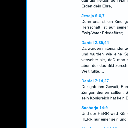
daß die Heiden den Name
Erden dein Ehre,
Jesaja 9:6,7
Denn uns ist ein Kind g
Herrschaft ist auf seine
Ewig-Vater Friedefürst;…
Daniel 2:35,44
Da wurden miteinander ze
und wurden wie eine S
verwehte sie, daß man s
aber, der das Bild zersc
Welt füllte.…
Daniel 7:14,27
Der gab ihm Gewalt, Ehre
Zungen dienen sollten. S
sein Königreich hat kein
Sacharja 14:9
Und der HERR wird König 
HERR nur einer sein und 