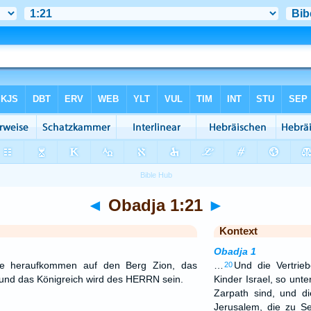
◄
Obadja 1:21
►
Kontext
Obadja 1
e heraufkommen auf den Berg Zion, das
…
Und die Vertrie
20
 und das Königreich wird des HERRN sein.
Kinder Israel, so unt
Zarpath sind, und di
Jerusalem, die zu S