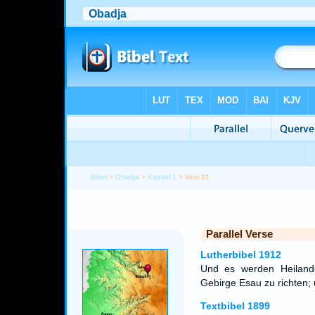
Bibel
>
Obadja
>
Kapitel 1
> Vers 21
Parallel Verse
Lutherbibel 1912
Und es werden Heiland
Gebirge Esau zu richten;
Textbibel 1899