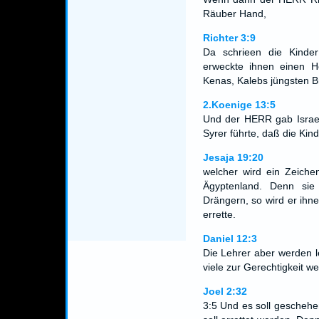
Räuber Hand,
Richter 3:9
Da schrieen die Kind
erweckte ihnen einen He
Kenas, Kalebs jüngsten B
2.Koenige 13:5
Und der HERR gab Israel
Syrer führte, daß die Kind
Jesaja 19:20
welcher wird ein Zeich
Ägyptenland. Denn si
Drängern, so wird er ihn
errette.
Daniel 12:3
Die Lehrer aber werden l
viele zur Gerechtigkeit w
Joel 2:32
3:5 Und es soll gescheh