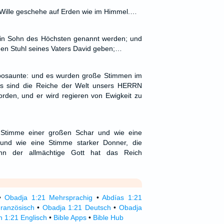
Wille geschehe auf Erden wie im Himmel.…
ein Sohn des Höchsten genannt werden; und
en Stuhl seines Vaters David geben;…
posaunte: und es wurden große Stimmen im
Es sind die Reiche der Welt unsers HERRN
rden, und er wird regieren von Ewigkeit zu
 Stimme einer großen Schar und wie eine
und wie eine Stimme starker Donner, die
denn der allmächtige Gott hat das Reich
•
Obadja 1:21 Mehrsprachig
•
Abdías 1:21
ranzösisch
•
Obadja 1:21 Deutsch
•
Obadja
 1:21 Englisch
•
Bible Apps
•
Bible Hub