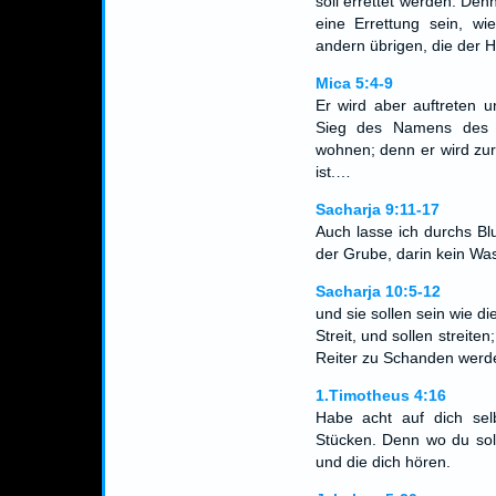
soll errettet werden. De
eine Errettung sein, w
andern übrigen, die der 
Mica 5:4-9
Er wird aber auftreten 
Sieg des Namens des 
wohnen; denn er wird zur 
ist.…
Sacharja 9:11-17
Auch lasse ich durchs B
der Grube, darin kein Was
Sacharja 10:5-12
und sie sollen sein wie d
Streit, und sollen streit
Reiter zu Schanden wer
1.Timotheus 4:16
Habe acht auf dich sel
Stücken. Denn wo du solc
und die dich hören.