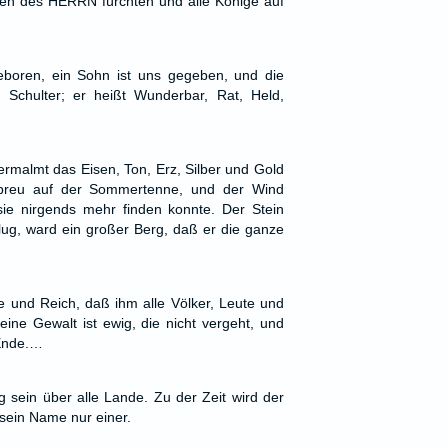
n des HERRN fürchten und alle Könige auf
eboren, ein Sohn ist uns gegeben, und die
r Schulter; er heißt Wunderbar, Rat, Held,
rmalmt das Eisen, Ton, Erz, Silber und Gold
preu auf der Sommertenne, und der Wind
ie nirgends mehr finden konnte. Der Stein
hlug, ward ein großer Berg, daß er die ganze
 und Reich, daß ihm alle Völker, Leute und
eine Gewalt ist ewig, die nicht vergeht, und
 Ende.…
sein über alle Lande. Zu der Zeit wird der
sein Name nur einer.