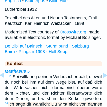
Englisch
•
Bible Apps
•
Bible Hub
Lutherbibel 1912
Textbibel des Alten und Neuen Testaments, Emil
Kautzsch, Karl Heinrich Weizäcker - 1899
Modernized Text courtesy of
Crosswire.org
, made
available in electronic format by Michael Bolsinger.
De Bibl auf Bairisch · Sturmibund · Salzburg ·
Bairn · Pfingstn 1998 · Hell Sepp
Kontext
Matthaeus 5
…
Sei willfährig deinem Widersacher bald, dieweil
25
du noch bei ihm auf dem Wege bist, auf daß dich
der Widersacher nicht dermaleinst überantworte
dem Richter, und der Richter überantworte dich
dem Diener, und wirst in den Kerker geworfen.
Ich sage dir wahrlich: Du wirst nicht von dannen
26