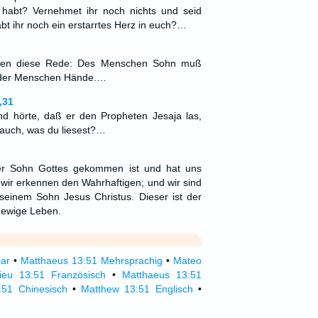
t habt? Vernehmet ihr noch nichts und seid
bt ihr noch ein erstarrtes Herz in euch?…
hren diese Rede: Des Menschen Sohn muß
n der Menschen Hände.…
,31
und hörte, daß er den Propheten Jesaja las,
 auch, was du liesest?…
er Sohn Gottes gekommen ist und hat uns
wir erkennen den Wahrhaftigen; und wir sind
seinem Sohn Jesus Christus. Dieser ist der
 ewige Leben.
ear
•
Matthaeus 13:51 Mehrsprachig
•
Mateo
ieu 13:51 Französisch
•
Matthaeus 13:51
:51 Chinesisch
•
Matthew 13:51 Englisch
•