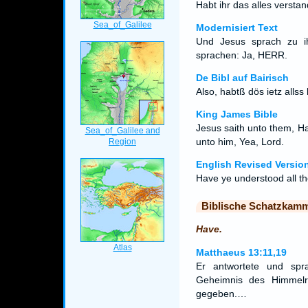
Habt ihr das alles versta
Modernisiert Text
Und Jesus sprach zu ih
sprachen: Ja, HERR.
De Bibl auf Bairisch
Also, habtß dös ietz allss
King James Bible
Jesus saith unto them, H
unto him, Yea, Lord.
English Revised Versio
Have ye understood all th
Biblische Schatzkam
Have.
Matthaeus 13:11,19
Er antwortete und spr
Geheimnis des Himmelre
gegeben.…