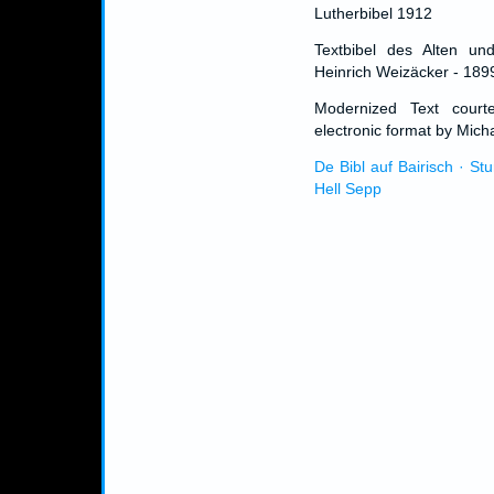
Lutherbibel 1912
Textbibel des Alten un
Heinrich Weizäcker - 189
Modernized Text cour
electronic format by Micha
De Bibl auf Bairisch · St
Hell Sepp