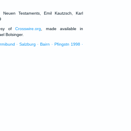
d Neuen Testaments, Emil Kautzsch, Karl
9
tesy of
Crosswire.org
, made available in
el Bolsinger.
urmibund · Salzburg · Bairn · Pfingstn 1998 ·