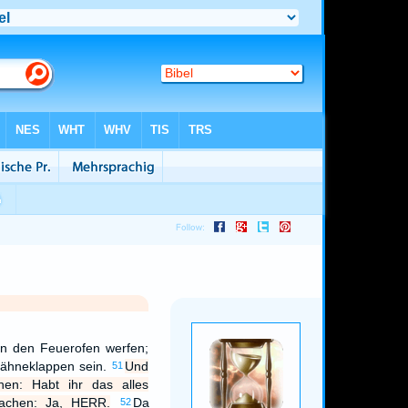
in den Feuerofen werfen;
Zähneklappen sein.
Und
51
nen: Habt ihr das alles
rachen: Ja, HERR.
Da
52