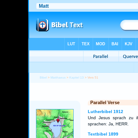
Bibel
>
Matthaeus
>
Kapitel 13
> Vers 51
Parallel Verse
Lutherbibel 1912
Und Jesus sprach zu ih
sprachen: Ja, HERR.
Textbibel 1899