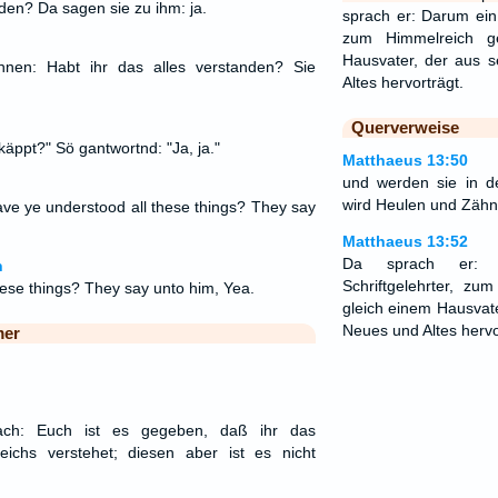
nden? Da sagen sie zu ihm: ja.
sprach er: Darum ein j
zum Himmelreich ge
Hausvater, der aus 
nen: Habt ihr das alles verstanden? Sie
Altes hervorträgt.
Querverweise
 käppt?" Sö gantwortnd: "Ja, ja."
Matthaeus 13:50
und werden sie in d
wird Heulen und Zähn
ave ye understood all these things? They say
Matthaeus 13:52
Da sprach er: D
n
Schriftgelehrter, zum
ese things? They say unto him, Yea.
gleich einem Hausvat
Neues und Altes hervo
mer
ach: Euch ist es gegeben, daß ihr das
ichs verstehet; diesen aber ist es nicht