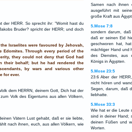
Samen nach ihnen e
ausgeführt mit sein
große Kraft aus Ägypt
cht der HERR. So sprecht ihr: "Womit hast du
5.Mose 7:8
u Jakobs Bruder? spricht der HERR; und doch
sondern darum, daß 
daß er seinen Eid hi
geschworen hat, hat
he Israelites were favoured by Jehovah,
mächtiger Hand und h
e Edomites. Through every period of the
des Dienstes, aus
terity, they could not deny that God had
Königs in Ägypten.
n their behalf; but he had rendered the
escendants, by wars and various other
5.Mose 23:5
 for ever.
23:6 Aber der HERR, 
nicht hören und wand
Segen, darum, daß d
s Volk dem HERRN, deinem Gott, Dich hat der
liebhatte.
 zum Volk des Eigentums aus allen Völkern,
5.Mose 33:3
Wie hat er die Leute s
sind in deiner Hand; 
deinen Vätern Lust gehabt, daß er sie liebte,
deinen Füßen und w
hlt nach ihnen, euch, aus allen Völkern, wie
Worten.