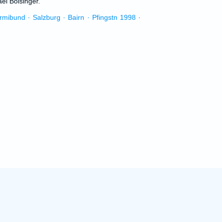
el Bolsinger.
urmibund · Salzburg · Bairn · Pfingstn 1998 ·