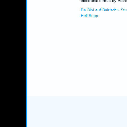
electronic format by Micha
De Bibl auf Bairisch · St
Hell Sepp