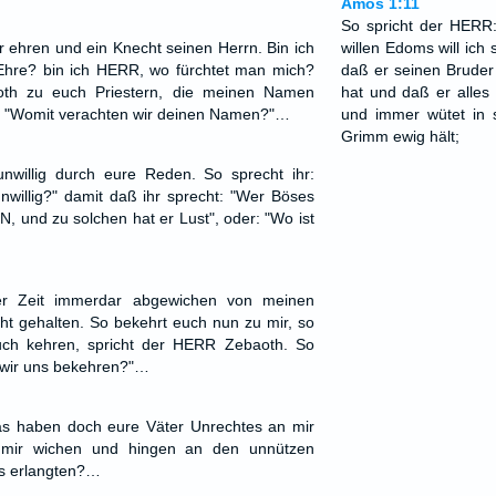
Amos 1:11
So spricht der HERR:
r ehren und ein Knecht seinen Herrn. Bin ich
willen Edoms will ich
 Ehre? bin ich HERR, wo fürchtet man mich?
daß er seinen Bruder
oth zu euch Priestern, die meinen Namen
hat und daß er alles
r: "Womit verachten wir deinen Namen?"…
und immer wütet in
Grimm ewig hält;
willig durch eure Reden. So sprecht ihr:
willig?" damit daß ihr sprecht: "Wer Böses
N, und zu solchen hat er Lust", oder: "Wo ist
ter Zeit immerdar abgewichen von meinen
ht gehalten. So bekehrt euch nun zu mir, so
uch kehren, spricht der HERR Zebaoth. So
n wir uns bekehren?"…
s haben doch eure Väter Unrechtes an mir
 mir wichen und hingen an den unnützen
ts erlangten?…