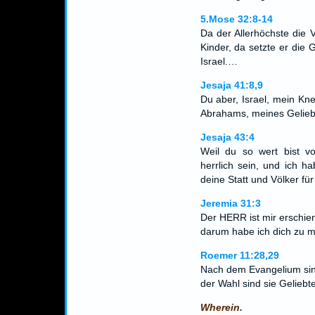
5.Mose 32:8-14
Da der Allerhöchste die 
Kinder, da setzte er die
Israel.…
Jesaja 41:8,9
Du aber, Israel, mein Kn
Abrahams, meines Gelie
Jesaja 43:4
Weil du so wert bist 
herrlich sein, und ich 
deine Statt und Völker für
Jeremia 31:3
Der HERR ist mir erschien
darum habe ich dich zu m
Roemer 11:28,29
Nach dem Evangelium sind
der Wahl sind sie Geliebt
Wherein.