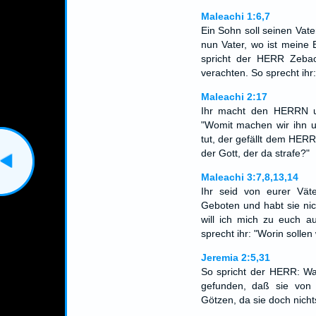
Maleachi 1:6,7
Ein Sohn soll seinen Vate
nun Vater, wo ist meine
spricht der HERR Zeba
verachten. So sprecht ih
Maleachi 2:17
Ihr macht den HERRN un
"Womit machen wir ihn un
tut, der gefällt dem HERR
der Gott, der da strafe?"
Maleachi 3:7,8,13,14
Ihr seid von eurer Vä
Geboten und habt sie nic
will ich mich zu euch a
sprecht ihr: "Worin solle
Jeremia 2:5,31
So spricht der HERR: Wa
gefunden, daß sie von
Götzen, da sie doch nich