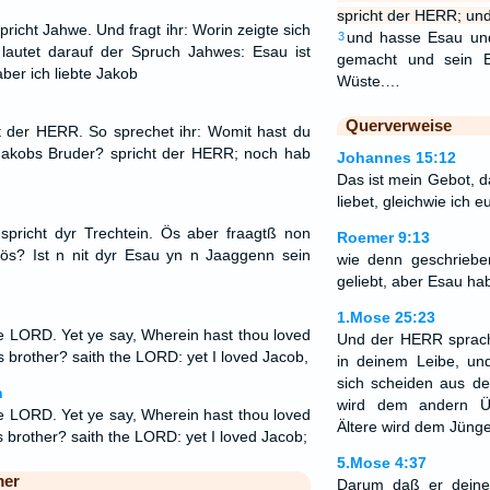
spricht der HERR; und
pricht Jahwe. Und fragt ihr: Worin zeigte sich
und hasse Esau un
3
lautet darauf der Spruch Jahwes: Esau ist
gemacht und sein 
ber ich liebte Jakob
Wüste.…
Querverweise
ht der HERR. So sprechet ihr: Womit hast du
 Jakobs Bruder? spricht der HERR; noch hab
Johannes 15:12
Das ist mein Gebot, d
liebet, gleichwie ich e
, spricht dyr Trechtein. Ös aber fraagtß non
Roemer 9:13
dös? Ist n nit dyr Esau yn n Jaaggenn sein
wie denn geschriebe
geliebt, aber Esau ha
1.Mose 25:23
he LORD. Yet ye say, Wherein hast thou loved
Und der HERR sprach 
 brother? saith the LORD: yet I loved Jacob,
in deinem Leibe, un
sich scheiden aus de
n
wird dem andern Ü
he LORD. Yet ye say, Wherein hast thou loved
Ältere wird dem Jüng
brother? saith the LORD: yet I loved Jacob;
5.Mose 4:37
mer
Darum daß er deine 