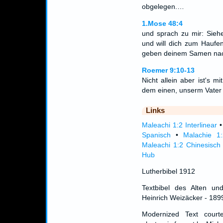
obgelegen.…
1.Mose 48:4
und sprach zu mir: Sieh
und will dich zum Haufe
geben deinem Samen nach
Roemer 9:10-13
Nicht allein aber ist's 
dem einen, unserm Vater
Links
Maleachi 1:2 Interlinear
Spanisch
•
Malachie 1:
Maleachi 1:2 Chinesisch
Hub
Lutherbibel 1912
Textbibel des Alten un
Heinrich Weizäcker - 189
Modernized Text cour