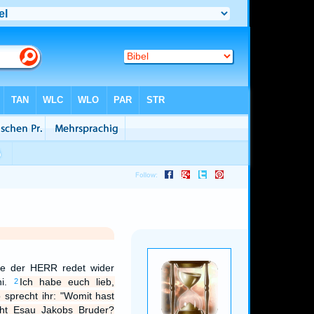
die der HERR redet wider
hi.
Ich habe euch lieb,
2
 sprecht ihr: "Womit hast
icht Esau Jakobs Bruder?