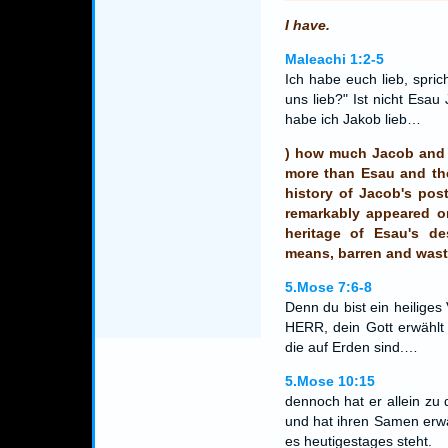
I have.
Maleachi 1:2-5
Ich habe euch lieb, spri
uns lieb?" Ist nicht Esa
habe ich Jakob lieb…
) how much Jacob and t
more than Esau and th
history of Jacob's pos
remarkably appeared o
heritage of Esau's d
means, barren and waste
5.Mose 7:6-8
Denn du bist ein heilige
HERR, dein Gott erwählt
die auf Erden sind.…
5.Mose 10:15
dennoch hat er allein zu 
und hat ihren Samen erwä
es heutigestages steht.