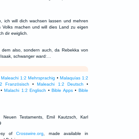
e, ich will dich wachsen lassen und mehren
n Volks machen und will dies Land zu eigen
 dir ewiglich.
mit dem also, sondern auch, da Rebekka von
 Isaak, schwanger ward:…
•
Maleachi 1:2 Mehrsprachig
•
Malaquías 1:2
2 Französisch
•
Maleachi 1:2 Deutsch
•
•
Malachi 1:2 Englisch
•
Bible Apps
•
Bible
d Neuen Testaments, Emil Kautzsch, Karl
9
tesy of
Crosswire.org
, made available in