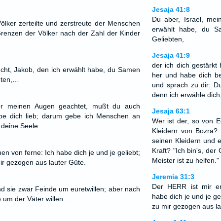
Jesaja 41:8
Du aber, Israel, mei
Völker zerteilte und zerstreute der Menschen
erwählt habe, du 
 Grenzen der Völker nach der Zahl der Kinder
Geliebten,
Jesaja 41:9
der ich dich gestärk
echt, Jakob, den ich erwählt habe, du Samen
her und habe dich b
bten,…
und sprach zu dir: Du
denn ich erwähle dich,
vor meinen Augen geachtet, mußt du auch
Jesaja 63:1
habe dich lieb; darum gebe ich Menschen an
Wer ist der, so von 
 deine Seele.
Kleidern von Bozra? 
seinen Kleidern und ei
Kraft? "Ich bin's, der 
en von ferne: Ich habe dich je und je geliebt;
Meister ist zu helfen."
ir gezogen aus lauter Güte.
Jeremia 31:3
Der HERR ist mir er
 sie zwar Feinde um euretwillen; aber nach
habe dich je und je ge
e um der Väter willen.…
zu mir gezogen aus la