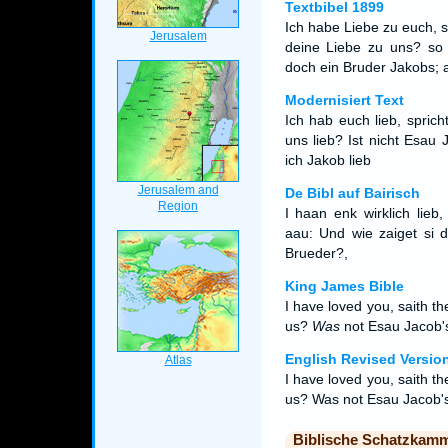
Textbibel 1899
Ich habe Liebe zu euch, s
deine Liebe zu uns? so 
doch ein Bruder Jakobs; a
Modernisiert Text
Ich hab euch lieb, spric
uns lieb? Ist nicht Esau
ich Jakob lieb
De Bibl auf Bairisch
I haan enk wirklich lieb
aau: Und wie zaiget si 
Brueder?,
King James Bible
I have loved you, saith t
us?
Was
not Esau Jacob's
English Revised Versio
I have loved you, saith t
us? Was not Esau Jacob's 
Biblische Schatzkam