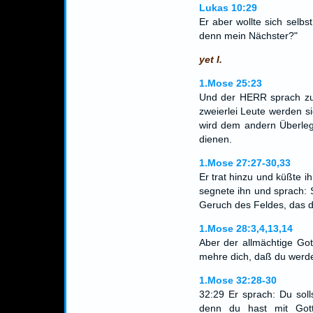
Lukas 10:29
Er aber wollte sich selbs
denn mein Nächster?"
yet I.
1.Mose 25:23
Und der HERR sprach zu 
zweierlei Leute werden s
wird dem andern Überleg
dienen.
1.Mose 27:27-30,33
Er trat hinzu und küßte i
segnete ihn und sprach: 
Geruch des Feldes, das 
1.Mose 28:3,4,13,14
Aber der allmächtige Go
mehre dich, daß du werde
1.Mose 32:28-30
32:29 Er sprach: Du soll
denn du hast mit Got