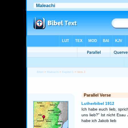
Bibel
>
Maleachi
>
Kapitel 1
> Vers 2
Parallel Verse
Lutherbibel 1912
Ich habe euch lieb, spri
uns lieb?" Ist nicht Esa
habe ich Jakob lieb