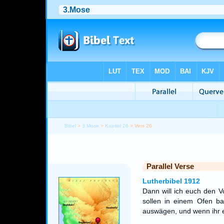
Bibel
>
3.Mose
>
Kapitel 26
> Vers 26
Parallel Verse
Lutherbibel 1912
Dann will ich euch den V
sollen in einem Ofen ba
auswägen, und wenn ihr ess