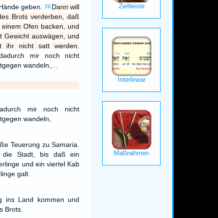
e Hände geben.
Dann will
26
des Brots verderben, daß
n einem Ofen backen, und
it Gewicht auswägen, und
t ihr nicht satt werden.
dadurch mir noch nicht
ntgegen wandeln,…
adurch mir noch nicht
tgegen wandeln,
oße Teuerung zu Samaria.
 die Stadt, bis daß ein
erlinge und ein viertel Kab
linge galt.
ng ins Land kommen und
s Brots.