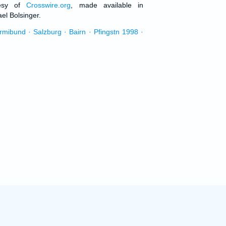
tesy of
Crosswire.org
, made available in
el Bolsinger.
urmibund · Salzburg · Bairn · Pfingstn 1998 ·