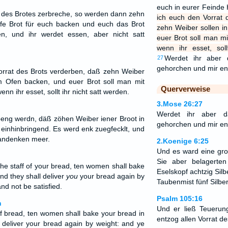
euch in eurer Feind
 des Brotes zerbreche, so werden dann zehn
ich euch den Vorrat 
fe Brot für euch backen und euch das Brot
zehn Weiber sollen i
n, und ihr werdet essen, aber nicht satt
euer Brot soll man m
wenn ihr esset, soll
Werdet ihr aber 
27
gehorchen und mir e
orrat des Brots verderben, daß zehn Weiber
em Ofen backen, und euer Brot soll man mit
Querverweise
n ihr esset, sollt ihr nicht satt werden.
3.Mose 26:27
Werdet ihr aber d
speng werdn, däß zöhen Weiber iener Broot in
gehorchen und mir en
einhinbringend. Es werd enk zuegfecklt, und
randenken meer.
2.Koenige 6:25
Und es ward eine gr
Sie aber belagerten
he staff of your bread, ten women shall bake
Eselskopf achtzig Silb
nd they shall deliver
you
your bread again by
Taubenmist fünf Silber
and not be satisfied.
Psalm 105:16
n
Und er ließ Teueru
of bread, ten women shall bake your bread in
entzog allen Vorrat de
 deliver your bread again by weight: and ye