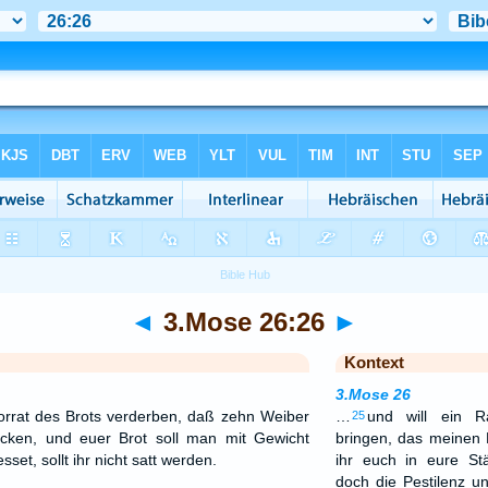
◄
3.Mose 26:26
►
Kontext
3.Mose 26
orrat des Brots verderben, daß zehn Weiber
…
und will ein R
25
cken, und euer Brot soll man mit Gewicht
bringen, das meinen 
et, sollt ihr nicht satt werden.
ihr euch in eure Stä
doch die Pestilenz u