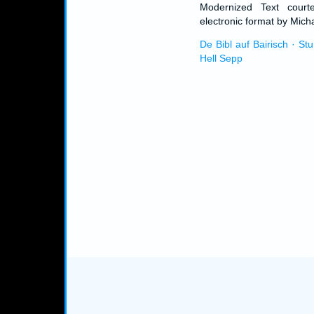
Modernized Text cour
electronic format by Micha
De Bibl auf Bairisch · St
Hell Sepp