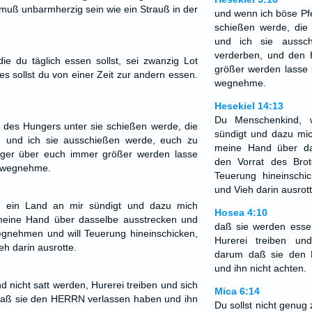
 muß unbarmherzig sein wie ein Strauß in der
und wenn ich böse Pfe
schießen werde, die 
und ich sie aussc
verderben, und den
ie du täglich essen sollst, sei zwanzig Lot
größer werden lasse 
s sollst du von einer Zeit zur andern essen.
wegnehme.
Hesekiel 14:13
Du Menschenkind, 
 des Hungers unter sie schießen werde, die
sündigt und dazu mic
n, und ich sie ausschießen werde, euch zu
meine Hand über da
ger über euch immer größer werden lasse
den Vorrat des Bro
s wegnehme.
Teuerung hineinsch
und Vieh darin ausrott
 ein Land an mir sündigt und dazu mich
Hosea 4:10
 meine Hand über dasselbe ausstrecken und
daß sie werden essen
egnehmen und will Teuerung hineinschicken,
Hurerei treiben und
h darin ausrotte.
darum daß sie den
und ihn nicht achten.
 nicht satt werden, Hurerei treiben und sich
Mica 6:14
 daß sie den HERRN verlassen haben und ihn
Du sollst nicht genug