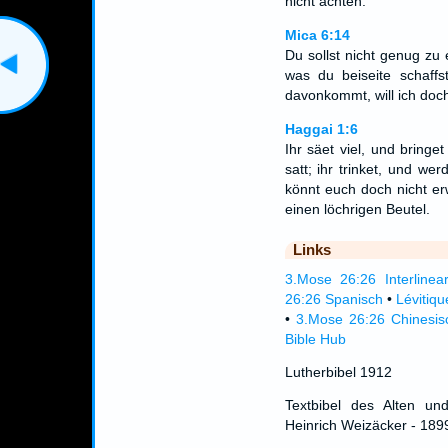
nicht achten.
Mica 6:14
Du sollst nicht genug zu
was du beiseite schaff
davonkommt, will ich doc
Haggai 1:6
Ihr säet viel, und bringe
satt; ihr trinket, und we
könnt euch doch nicht er
einen löchrigen Beutel.
Links
3.Mose 26:26 Interlinea
26:26 Spanisch
•
Lévitiq
•
3.Mose 26:26 Chinesis
Bible Hub
Lutherbibel 1912
Textbibel des Alten un
Heinrich Weizäcker - 189