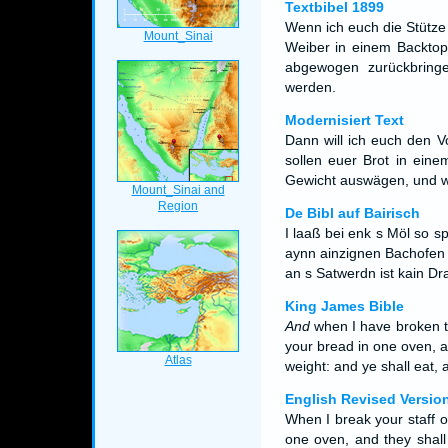
Textbibel 1899
Wenn ich euch die Stütze
Weiber in einem Backtop
abgewogen zurückbringe
werden.
Modernisiert Text
Dann will ich euch den V
sollen euer Brot in ein
Gewicht auswägen, und wen
De Bibl auf Bairisch
I laaß bei enk s Möl so 
aynn ainzignen Bachofen 
an s Satwerdn ist kain D
King James Bible
And
when I have broken t
your bread in one oven, a
weight: and ye shall eat, 
English Revised Versio
When I break your staff 
one oven, and they shall