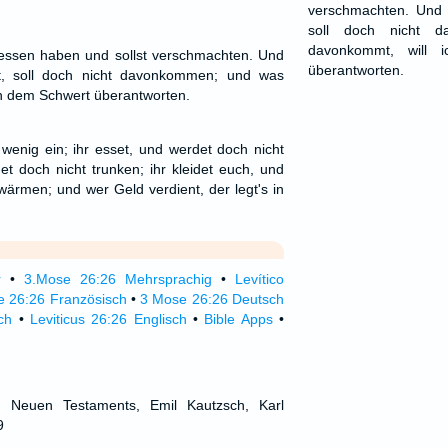
verschmachten. Und w
soll doch nicht 
davonkommt, will 
 essen haben und sollst verschmachten. Und
überantworten.
st, soll doch nicht davonkommen; und was
h dem Schwert überantworten.
t wenig ein; ihr esset, und werdet doch nicht
rdet doch nicht trunken; ihr kleidet euch, und
wärmen; und wer Geld verdient, der legt's in
r
•
3.Mose 26:26 Mehrsprachig
•
Levítico
ue 26:26 Französisch
•
3 Mose 26:26 Deutsch
ch
•
Leviticus 26:26 Englisch
•
Bible Apps
•
d Neuen Testaments, Emil Kautzsch, Karl
9