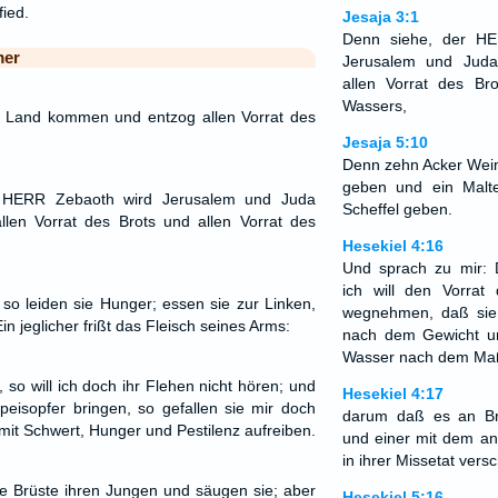
fied.
Jesaja 3:1
Denn siehe, der H
mer
Jerusalem und Juda 
allen Vorrat des Br
Wassers,
s Land kommen und entzog allen Vorrat des
Jesaja 5:10
Denn zehn Acker Wein
geben und ein Malt
 HERR Zebaoth wird Jerusalem und Juda
Scheffel geben.
allen Vorrat des Brots und allen Vorrat des
Hesekiel 4:16
Und sprach zu mir: 
ich will den Vorrat
so leiden sie Hunger; essen sie zur Linken,
wegnehmen, daß sie
Ein jeglicher frißt das Fleisch seines Arms:
nach dem Gewicht u
Wasser nach dem Maß
, so will ich doch ihr Flehen nicht hören; und
Hesekiel 4:17
eisopfer bringen, so gefallen sie mir doch
darum daß es an B
e mit Schwert, Hunger und Pestilenz aufreiben.
und einer mit dem an
in ihrer Missetat vers
e Brüste ihren Jungen und säugen sie; aber
Hesekiel 5:16