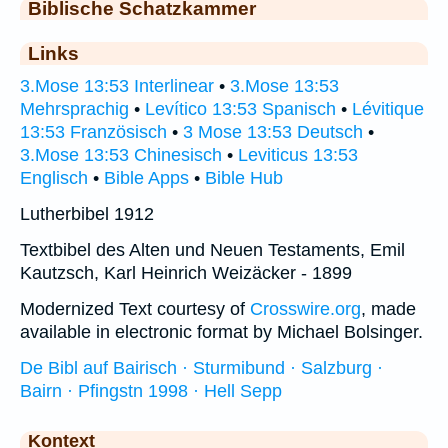
Biblische Schatzkammer
Links
3.Mose 13:53 Interlinear
•
3.Mose 13:53
Mehrsprachig
•
Levítico 13:53 Spanisch
•
Lévitique
13:53 Französisch
•
3 Mose 13:53 Deutsch
•
3.Mose 13:53 Chinesisch
•
Leviticus 13:53
Englisch
•
Bible Apps
•
Bible Hub
Lutherbibel 1912
Textbibel des Alten und Neuen Testaments, Emil
Kautzsch, Karl Heinrich Weizäcker - 1899
Modernized Text courtesy of
Crosswire.org
, made
available in electronic format by Michael Bolsinger.
De Bibl auf Bairisch · Sturmibund · Salzburg ·
Bairn · Pfingstn 1998 · Hell Sepp
Kontext