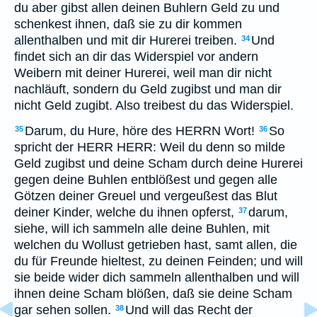
du aber gibst allen deinen Buhlern Geld zu und
schenkest ihnen, daß sie zu dir kommen
allenthalben und mit dir Hurerei treiben.
Und
34
findet sich an dir das Widerspiel vor andern
Weibern mit deiner Hurerei, weil man dir nicht
nachläuft, sondern du Geld zugibst und man dir
nicht Geld zugibt. Also treibest du das Widerspiel.
Darum, du Hure, höre des HERRN Wort!
So
35
36
spricht der HERR HERR: Weil du denn so milde
Geld zugibst und deine Scham durch deine Hurerei
gegen deine Buhlen entblößest und gegen alle
Götzen deiner Greuel und vergeußest das Blut
deiner Kinder, welche du ihnen opferst,
darum,
37
siehe, will ich sammeln alle deine Buhlen, mit
welchen du Wollust getrieben hast, samt allen, die
du für Freunde hieltest, zu deinen Feinden; und will
sie beide wider dich sammeln allenthalben und will
ihnen deine Scham blößen, daß sie deine Scham
gar sehen sollen.
Und will das Recht der
38