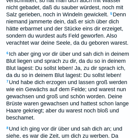
verschnitten; so hat man dich auch mit Wasser
nicht gebadet, daß du sauber würdest, noch mit
Salz gerieben, noch in Windeln gewickelt.
Denn
5
niemand jammerte dein, daß er sich über dich
hätte erbarmet und der Stücke eins dir erzeiget,
sondern du wurdest aufs Feld geworfen. Also
verachtet war deine Seele, da du geboren warest.
Ich aber ging vor dir über und sah dich in deinem
6
Blut liegen und sprach zu dir, da du so in deinem
Blut lagest: Du sollst leben! Ja, zu dir sprach ich,
da du so in deinem Blut lagest: Du sollst leben!
Und habe dich erzogen und lassen groß werden
7
wie ein Gewächs auf dem Felde; und warest nun
gewachsen und groß und schön worden. Deine
Brüste waren gewachsen und hattest schon lange
Haare gekriegt; aber du warest noch bloß und
beschamet.
Und ich ging vor dir über und sah dich an; und
8
siehe, es war die Zeit, um dich zu werben. Da