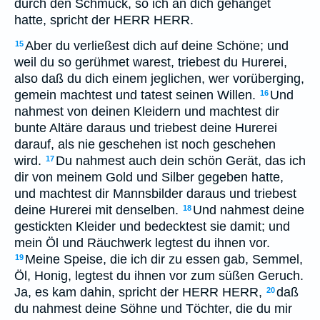
durch den Schmuck, so ich an dich gehänget
hatte, spricht der HERR HERR.
Aber du verließest dich auf deine Schöne; und
15
weil du so gerühmet warest, triebest du Hurerei,
also daß du dich einem jeglichen, wer vorüberging,
gemein machtest und tatest seinen Willen.
Und
16
nahmest von deinen Kleidern und machtest dir
bunte Altäre daraus und triebest deine Hurerei
darauf, als nie geschehen ist noch geschehen
wird.
Du nahmest auch dein schön Gerät, das ich
17
dir von meinem Gold und Silber gegeben hatte,
und machtest dir Mannsbilder daraus und triebest
deine Hurerei mit denselben.
Und nahmest deine
18
gestickten Kleider und bedecktest sie damit; und
mein Öl und Räuchwerk legtest du ihnen vor.
Meine Speise, die ich dir zu essen gab, Semmel,
19
Öl, Honig, legtest du ihnen vor zum süßen Geruch.
Ja, es kam dahin, spricht der HERR HERR,
daß
20
du nahmest deine Söhne und Töchter, die du mir