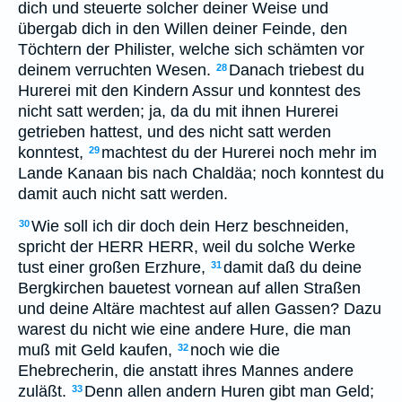
dich und steuerte solcher deiner Weise und
übergab dich in den Willen deiner Feinde, den
Töchtern der Philister, welche sich schämten vor
deinem verruchten Wesen.
Danach triebest du
28
Hurerei mit den Kindern Assur und konntest des
nicht satt werden; ja, da du mit ihnen Hurerei
getrieben hattest, und des nicht satt werden
konntest,
machtest du der Hurerei noch mehr im
29
Lande Kanaan bis nach Chaldäa; noch konntest du
damit auch nicht satt werden.
Wie soll ich dir doch dein Herz beschneiden,
30
spricht der HERR HERR, weil du solche Werke
tust einer großen Erzhure,
damit daß du deine
31
Bergkirchen bauetest vornean auf allen Straßen
und deine Altäre machtest auf allen Gassen? Dazu
warest du nicht wie eine andere Hure, die man
muß mit Geld kaufen,
noch wie die
32
Ehebrecherin, die anstatt ihres Mannes andere
zuläßt.
Denn allen andern Huren gibt man Geld;
33