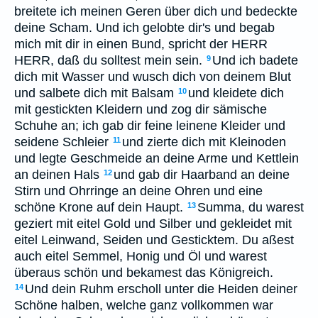
breitete ich meinen Geren über dich und bedeckte
deine Scham. Und ich gelobte dir's und begab
mich mit dir in einen Bund, spricht der HERR
HERR, daß du solltest mein sein.
Und ich badete
9
dich mit Wasser und wusch dich von deinem Blut
und salbete dich mit Balsam
und kleidete dich
10
mit gestickten Kleidern und zog dir sämische
Schuhe an; ich gab dir feine leinene Kleider und
seidene Schleier
und zierte dich mit Kleinoden
11
und legte Geschmeide an deine Arme und Kettlein
an deinen Hals
und gab dir Haarband an deine
12
Stirn und Ohrringe an deine Ohren und eine
schöne Krone auf dein Haupt.
Summa, du warest
13
geziert mit eitel Gold und Silber und gekleidet mit
eitel Leinwand, Seiden und Gesticktem. Du aßest
auch eitel Semmel, Honig und Öl und warest
überaus schön und bekamest das Königreich.
Und dein Ruhm erscholl unter die Heiden deiner
14
Schöne halben, welche ganz vollkommen war