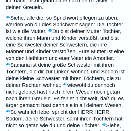
ich damit nicht getan habe nach dem Laster in
deinen Greueln.
Siehe, alle die, so Sprichwort pflegen zu üben,
44
werden von dir dies Sprichwort sagen: Die Tochter
ist wie die Mutter.
Du bist deiner Mutter Tochter,
45
welche ihren Mann und Kinder verstößt, und bist
eine Schwester deiner Schwestern, die ihre
Männer und Kinder verstoßen. Eure Mutter ist eine
von den Hethitern und euer Vater ein Amoriter.
Samaria ist deine große Schwester mit ihren
46
Töchtern, die dir zur Linken wohnet, und Sodom ist
deine kleine Schwester mit ihren Töchtern, die zu
deiner Rechten wohnet;
wiewohl du dennoch
47
nicht gelebet hast nach ihrem Wesen noch getan
nach ihren Greueln. Es fehlet nicht weit, daß du es
ärger gemacht hast denn sie in all deinem Wesen.
So wahr ich lebe, spricht der HERR HERR,
48
Sodom, deine Schwester, samt ihren Töchtern hat
nicht so getan wie du und deine Töchter.
Siehe,
49