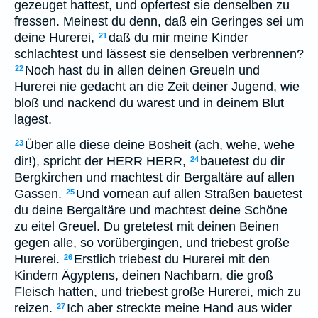
gezeuget hattest, und opfertest sie denselben zu
fressen. Meinest du denn, daß ein Geringes sei um
deine Hurerei,
daß du mir meine Kinder
21
schlachtest und lässest sie denselben verbrennen?
Noch hast du in allen deinen Greueln und
22
Hurerei nie gedacht an die Zeit deiner Jugend, wie
bloß und nackend du warest und in deinem Blut
lagest.
Über alle diese deine Bosheit (ach, wehe, wehe
23
dir!), spricht der HERR HERR,
bauetest du dir
24
Bergkirchen und machtest dir Bergaltäre auf allen
Gassen.
Und vornean auf allen Straßen bauetest
25
du deine Bergaltäre und machtest deine Schöne
zu eitel Greuel. Du gretetest mit deinen Beinen
gegen alle, so vorübergingen, und triebest große
Hurerei.
Erstlich triebest du Hurerei mit den
26
Kindern Ägyptens, deinen Nachbarn, die groß
Fleisch hatten, und triebest große Hurerei, mich zu
reizen.
Ich aber streckte meine Hand aus wider
27