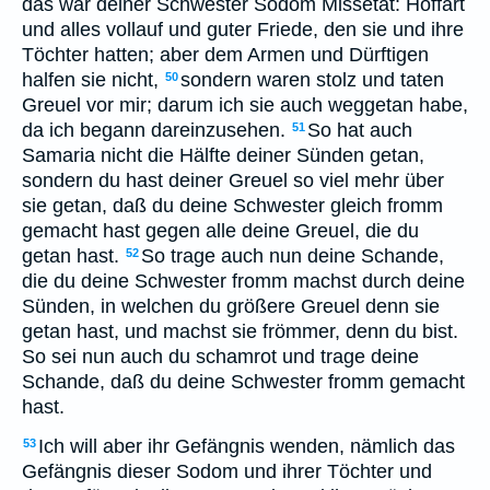
das war deiner Schwester Sodom Missetat: Hoffart
und alles vollauf und guter Friede, den sie und ihre
Töchter hatten; aber dem Armen und Dürftigen
halfen sie nicht,
sondern waren stolz und taten
50
Greuel vor mir; darum ich sie auch weggetan habe,
da ich begann dareinzusehen.
So hat auch
51
Samaria nicht die Hälfte deiner Sünden getan,
sondern du hast deiner Greuel so viel mehr über
sie getan, daß du deine Schwester gleich fromm
gemacht hast gegen alle deine Greuel, die du
getan hast.
So trage auch nun deine Schande,
52
die du deine Schwester fromm machst durch deine
Sünden, in welchen du größere Greuel denn sie
getan hast, und machst sie frömmer, denn du bist.
So sei nun auch du schamrot und trage deine
Schande, daß du deine Schwester fromm gemacht
hast.
Ich will aber ihr Gefängnis wenden, nämlich das
53
Gefängnis dieser Sodom und ihrer Töchter und