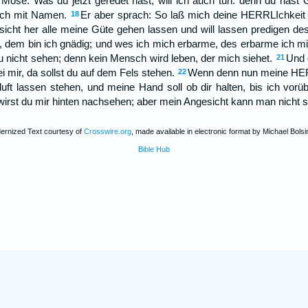
ose: Was du jetzt geredet hast, will ich auch tun: denn du hast
ich mit Namen.
Er aber sprach: So laß mich deine HERRLIchkeit
18
esicht her alle meine Güte gehen lassen und will lassen predigen 
, dem bin ich gnädig; und wes ich mich erbarme, des erbarme ich mi
 nicht sehen; denn kein Mensch wird leben, der mich siehet.
Und 
21
i mir, da sollst du auf dem Fels stehen.
Wenn denn nun meine HER
22
skluft lassen stehen, und meine Hand soll ob dir halten, bis ich vorü
wirst du mir hinten nachsehen; aber mein Angesicht kann man nicht 
ernized Text courtesy of
Crosswire.org
, made available in electronic format by Michael Bolsi
Bible Hub