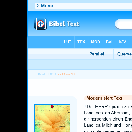
Bibel
>
MOD
> 2.Mose 33
Modernisiert Text
Der HERR sprach zu Mo
1
Land, das ich Abraham,
dir hersenden einen Enge
Land, da Milch und Honig 
dich unterwegen auffres