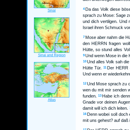
Da das Volk diese böse
4
sprach zu Mose: Sage zu 
und dich vertilgen. Und 
Israel ihren Schmuck vo
Mose aber nahm die Hütt
7
den HERRN fragen wollt
Hütte, so stund alles Vol
Und wenn Mose in die H
9
Und alles Volk sah die
10
Hütte Tür.
Der HERR a
11
Und wenn er wiederkehret
Und Mose sprach zu de
12
wen du mit mir senden w
funden.
Habe ich denn
13
Gnade vor deinen Augen f
damit will ich dich leiten.
Denn wobei soll doch 
16
mit uns gehest? auf daß 
17