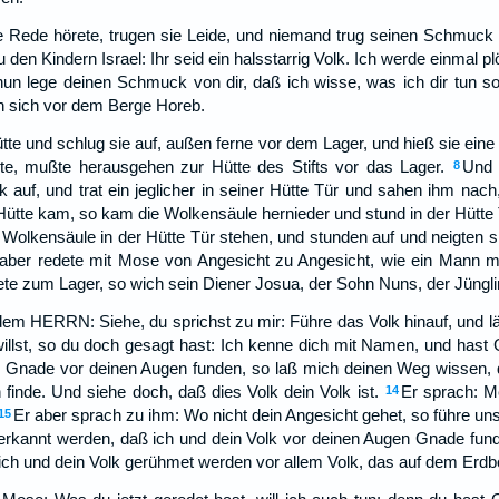
 Rede hörete, trugen sie Leide, und niemand trug seinen Schmuck 
den Kindern Israel: Ihr seid ein halsstarrig Volk. Ich werde einmal p
nun lege deinen Schmuck von dir, daß ich wisse, was ich dir tun sol
n sich vor dem Berge Horeb.
e und schlug sie auf, außen ferne vor dem Lager, und hieß sie eine 
e, mußte herausgehen zur Hütte des Stifts vor das Lager.
Und 
8
k auf, und trat ein jeglicher in seiner Hütte Tür und sahen ihm nach
ütte kam, so kam die Wolkensäule hernieder und stund in der Hütte 
 Wolkensäule in der Hütte Tür stehen, und stunden auf und neigten sic
ber redete mit Mose von Angesicht zu Angesicht, wie ein Mann mi
e zum Lager, so wich sein Diener Josua, der Sohn Nuns, der Jünglin
m HERRN: Siehe, du sprichst zu mir: Führe das Volk hinauf, und lä
illst, so du doch gesagt hast: Ich kenne dich mit Namen, und has
 Gnade vor deinen Augen funden, so laß mich deinen Weg wissen, 
inde. Und siehe doch, daß dies Volk dein Volk ist.
Er sprach: M
14
Er aber sprach zu ihm: Wo nicht dein Angesicht gehet, so führe uns
15
erkannt werden, daß ich und dein Volk vor deinen Augen Gnade fu
ich und dein Volk gerühmet werden vor allem Volk, das auf dem Erdbo