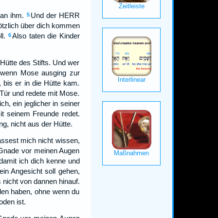
an ihm.
Und der HERR
5
lötzlich über dich kommen
l.
Also taten die Kinder
6
Hütte des Stifts. Und wer
wenn Mose ausging zur
, bis er in die Hütte kam.
Tür und redete mit Mose.
h, ein jeglicher in seiner
t seinem Freunde redet.
g, nicht aus der Hütte.
ssest mich nicht wissen,
t Gnade vor meinen Augen
damit ich dich kenne und
ein Angesicht soll gehen,
 nicht von dannen hinauf.
nden haben, ohne wenn du
den ist.