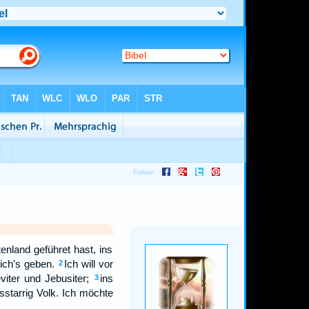
land geführet hast, ins
ich's geben.
Ich will vor
2
viter und Jebusiter;
ins
3
lsstarrig Volk. Ich möchte