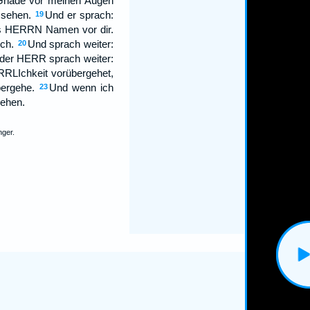
 Gnade vor meinen Augen
 sehen.
Und er sprach:
19
des HERRN Namen vor dir.
ch.
Und sprach weiter:
20
der HERR sprach weiter:
RLIchkeit vorübergehet,
bergehe.
Und wenn ich
23
sehen.
nger.